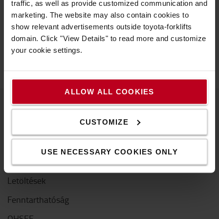
optimalizálásának strukturált megközelítésével
traffic, as well as provide customized communication and
fejezzük ki.
marketing. The website may also contain cookies to
show relevant advertisements outside toyota-forklifts
Tudjon meg többet >>
domain. Click "View Details" to read more and customize
your cookie settings.
ALLOW ALL COOKIES
A Toyotáról
CUSTOMIZE
Kik vagyunk mi
USE NECESSARY COOKIES ONLY
Miért vásároljunk Toyotát
Letöltések
Fenntarthatóság
QHSEE