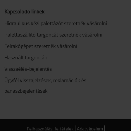
Kapcsolódó linkek
Hidraulikus kézi palettázót szeretnék vásárolni
Palettaszállító targoncát szeretnék vásárolni
Felrakógépet szeretnék vásárolni
Használt targoncák
Visszaélés-bejelentés
Ügyfél visszajelzések, reklamációk és
panaszbejelentések
Felhasználási feltételek
Adatvédelem