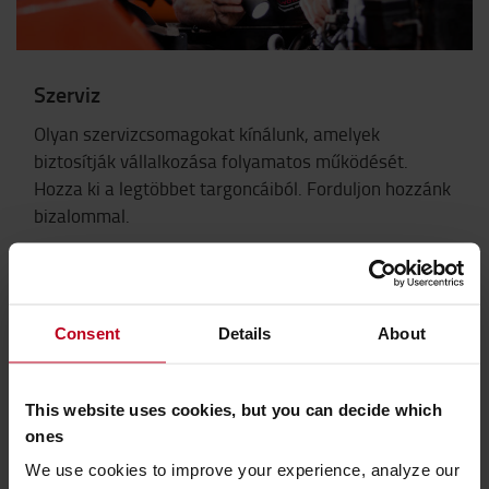
Szerviz
Olyan szervizcsomagokat kínálunk, amelyek
biztosítják vállalkozása folyamatos működését.
Hozza ki a legtöbbet targoncáiból. Forduljon hozzánk
bizalommal.
Tudjon meg többet >
Consent
Details
About
Toyota Szerviz Koncepció
This website uses cookies, but you can decide which
A szervizszolgáltatás iránti elhivatottságunkat a
ones
Toyota szervizkoncepcióval, a szolgáltatás
We use cookies to improve your experience, analyze our