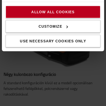
ALLOW ALL COOKIES
CUSTOMIZE
USE NECESSARY COOKIES ONLY
Négy különböző konfiguráció
A standard konfiguráción kívül ez a modell opcionálisan
felszerelhető fellépőkkel, polcrendszerrel vagy
rakodótáskával.