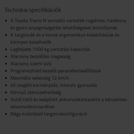
Technikai specifikációk
A Toyota Tracto N sorozatú vontatók rugalmas, hatékony
és gyors anyagmozgatási lehetőségeket biztosítanak.
A targoncák és a kocsik ergonomikus kialakításúak és
könnyen kezelhetők
Legfeljebb 1500 kg vontatási kapacitás
Alacsony beszállási magasság
Alacsony üzemi súly
Programozható kezelői paraméterbeállítások
Maximális sebesség 12 km/h
Jól reagáló kormányzás, intenzív gyorsulás
Könnyű szervizelhetőség
Külső töltő és beépített akkumulátorkazetta a kényelmes
akkumulátorcseréhez
Négy különböző targoncakonfiguráció