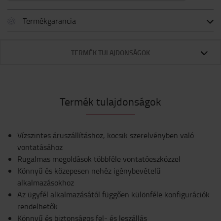
Termékgarancia
TERMÉK TULAJDONSÁGOK
Termék tulajdonságok
Vízszintes áruszállításhoz, kocsik szerelvényben való
vontatásához
Rugalmas megoldások többféle vontatóeszközzel
Könnyű és közepesen nehéz igénybevételű
alkalmazásokhoz
Az ügyfél alkalmazásától függően különféle konfigurációk
rendelhetők
Könnyű és biztonságos fel- és leszállás