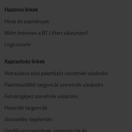
Hasznos linkek
Hírek és események
Miért érdemes a BT Liftert választani?
Logiconomi
Kapcsolódó linkek
Hidraulikus kézi palettázót szeretnék vásárolni
Palettaszállító targoncát szeretnék vásárolni
Felrakógépet szeretnék vásárolni
Használt targoncák
Visszaélés-bejelentés
Ügyfél visszajelzések, reklamációk és