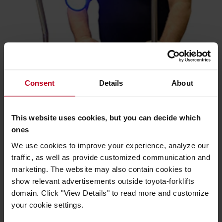
Consent
Details
About
This website uses cookies, but you can decide which
ones
Biztonsági funkciók
We use cookies to improve your experience, analyze our
A biztonsági funkciók, mint például a különböző típusú
traffic, as well as provide customized communication and
figyelmeztető lámpák, köztük a kék LED világítás és a
marketing. The website may also contain cookies to
figyelmeztető hangjelzők opcionálisan rendelhetők.
show relevant advertisements outside toyota-forklifts
domain. Click "View Details" to read more and customize
your cookie settings.