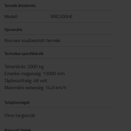
Termék áttekintés
Modell
RRE200HE
Opcionális
Nincsen kiválasztott termék
Technikai specifikációk
Teherbírás
:
2000
kg
Emelési magasság
:
13000
mm
Tápfeszültség
:
48
volt
Maximális sebesség
:
14,0
km/h
Tulajdonságok
Okos targoncák
Kapcsolt linkek