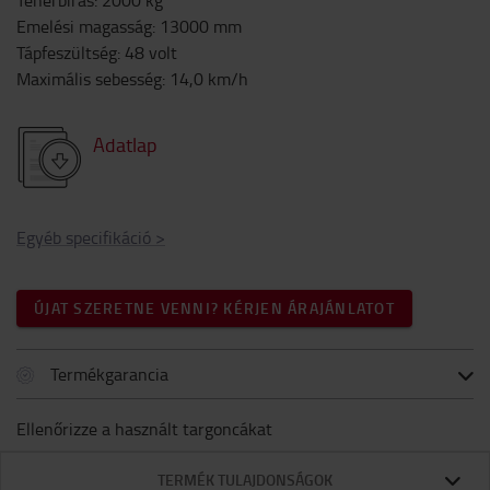
Teherbírás
:
2000
kg
Emelési magasság
:
13000
mm
Tápfeszültség
:
48
volt
Maximális sebesség
:
14,0
km/h
Adatlap
Egyéb specifikáció
>
ÚJAT SZERETNE VENNI? KÉRJEN ÁRAJÁNLATOT
Termékgarancia
Ellenőrizze a használt targoncákat
TERMÉK TULAJDONSÁGOK