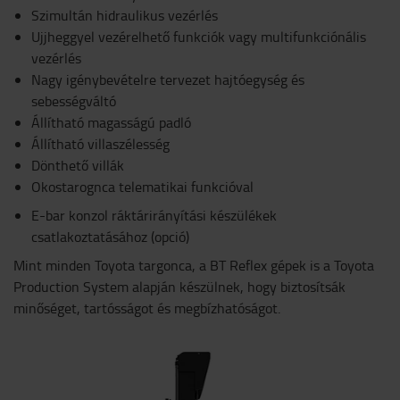
Szimultán hidraulikus vezérlés
Ujjheggyel vezérelhető funkciók vagy multifunkciónális
vezérlés
Nagy igénybevételre tervezet hajtóegység és
sebességváltó
Állítható magasságú padló
Állítható villaszélesség
Dönthető villák
Okostarognca telematikai funkcióval
E-bar konzol ráktárirányítási készülékek
csatlakoztatásához (opció)
Mint minden Toyota targonca, a BT Reflex gépek is a Toyota
Production System alapján készülnek, hogy biztosítsák
minőséget, tartósságot és megbízhatóságot.