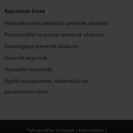
Kapcsolódó linkek
Hidraulikus kézi palettázót szeretnék vásárolni
Palettaszállító targoncát szeretnék vásárolni
Felrakógépet szeretnék vásárolni
Használt targoncák
Visszaélés-bejelentés
Ügyfél visszajelzések, reklamációk és
panaszbejelentések
Felhasználási feltételek
Adatvédelem