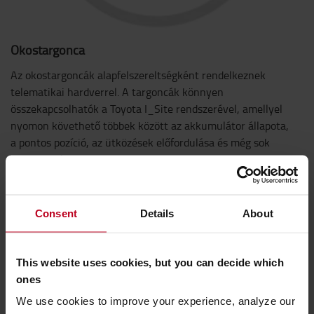
Okostargonca
Az okostargoncák alapfelszereltségként rendelkeznek
telematikai hardverrel. A targoncák könnyen
összekapcsolhatók a Toyota I_Site rendszerével, amellyel
nyomon követhető többek között az akkumulátor állapota,
a pontos pozíció, az ütközések előfordulása és még sok
minden más.
Consent
Details
About
This website uses cookies, but you can decide which
ones
We use cookies to improve your experience, analyze our