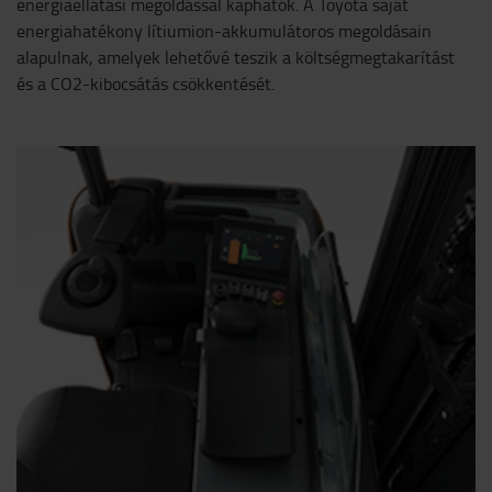
energiaellátási megoldással kaphatók. A Toyota saját
energiahatékony lítiumion-akkumulátoros megoldásain
alapulnak, amelyek lehetővé teszik a költségmegtakarítást
és a CO2-kibocsátás csökkentését.