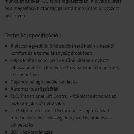
munkáját az akár -30 fokos fagyasztóban. A kiváló kilátás
és a magasfokú biztonság garantált a teljesen üvegezett
ajtó révén.
Technikai specifikációk
A piacon egyedülálló hátradönthető kabin a kezelői
komfort és a termelékenység érdekében
Teljes kilátás koncepció - kitűnő kilátás a nyitott
villaszánnak és a lehelyezett szabademelő hengernek
köszönhetően
Gépkocsi jellegű pedálelrendezés
Automatikus rögzítőfék
TLC, Transitional Lift Control - tökéletes átmenet az
oszloptagok szétnyitásakor
OTP, Optimized Truck Performance - optimalizált
funkcióvezérlés: sebesség, kanyarodás, emelés és
süllyesztés
360°-os kormányzás