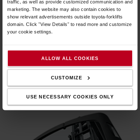
traffic, as well as provide customized communication and
marketing. The website may also contain cookies to
show relevant advertisements outside toyota-forklifts
domain. Click "View Details" to read more and customize
your cookie settings.
Dönthető fülke
ALLOW ALL COOKIES
Egyedülálló dönthető fülke, amely minimalizálja a nyak
megterhelését, és lehetővé teszi a villa gyors és pontos
CUSTOMIZE
pozicionálását.
USE NECESSARY COOKIES ONLY