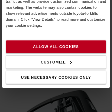
traffic, as well as provide customized communication and
marketing. The website may also contain cookies to
show relevant advertisements outside toyota-forklifts
domain. Click "View Details" to read more and customize
your cookie settings.
Dönthető fülke
ALLOW ALL COOKIES
Egyedülálló dönthető fülke, amely minimalizálja a nyak
megterhelését, és lehetővé teszi a villa gyors és pontos
CUSTOMIZE
pozicionálását.
USE NECESSARY COOKIES ONLY