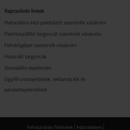
Kapcsolódó linkek
Hidraulikus kézi palettázót szeretnék vásárolni
Palettaszállító targoncát szeretnék vásárolni
Felrakógépet szeretnék vásárolni
Használt targoncák
Visszaélés-bejelentés
Ügyfél visszajelzések, reklamációk és
panaszbejelentések
Felhasználási feltételek
Adatvédelem