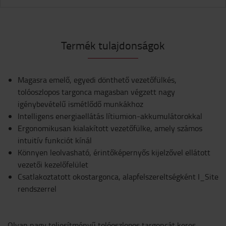
Termék tulajdonságok
Magasra emelő, egyedi dönthető vezetőfülkés,
tolóoszlopos targonca magasban végzett nagy
igénybevételű ismétlődő munkákhoz
Intelligens energiaellátás lítiumion-akkumulátorokkal
Ergonomikusan kialakított vezetőfülke, amely számos
intuitív funkciót kínál
Könnyen leolvasható, érintőképernyős kijelzővel ellátott
vezetői kezelőfelület
Csatlakoztatott okostargonca, alapfelszereltségként I_Site
rendszerrel
Olyan nagy teljesítményű tolóoszlopos targoncát keres