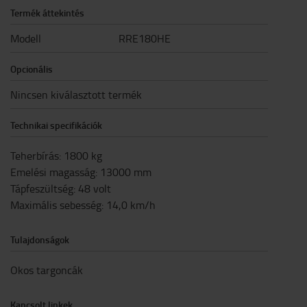
Termék áttekintés
Modell
RRE180HE
Opcionális
Nincsen kiválasztott termék
Technikai specifikációk
Teherbírás
:
1800
kg
Emelési magasság
:
13000
mm
Tápfeszültség
:
48
volt
Maximális sebesség
:
14,0
km/h
Tulajdonságok
Okos targoncák
Kapcsolt linkek