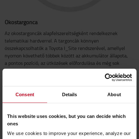
Okostargonca
Az okostargoncák alapfelszereltségként rendelkeznek
telematikai hardverrel. A targoncák könnyen
összekapcsolhatók a Toyota I_Site rendszerével, amellyel
nyomon követhető többek között az akkumulátor állapota,
a pontos pozíció, az ütközések előfordulása és még sok
minden más.
Consent
Details
About
This website uses cookies, but you can decide which
ones
We use cookies to improve your experience, analyze our