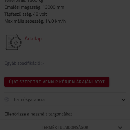
Teherbírás
:
1800
kg
Emelési magasság
:
13000
mm
Tápfeszültség
:
48
volt
Maximális sebesség
:
14,0
km/h
Adatlap
Egyéb specifikáció
>
ÚJAT SZERETNE VENNI? KÉRJEN ÁRAJÁNLATOT
Termékgarancia
Ellenőrizze a használt targoncákat
TERMÉK TULAJDONSÁGOK