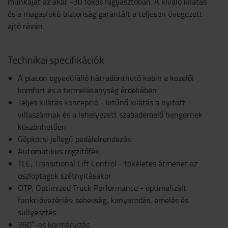
munkáját az akár -30 fokos fagyasztóban. A kiváló kilátás
és a magasfokú biztonság garantált a teljesen üvegezett
ajtó révén.
Technikai specifikációk
A piacon egyedülálló hátradönthető kabin a kezelői
komfort és a termelékenység érdekében
Teljes kilátás koncepció - kitűnő kilátás a nyitott
villaszánnak és a lehelyezett szabademelő hengernek
köszönhetően
Gépkocsi jellegű pedálelrendezés
Automatikus rögzítőfék
TLC, Transitional Lift Control - tökéletes átmenet az
oszloptagok szétnyitásakor
OTP, Optimized Truck Performance - optimalizált
funkcióvezérlés: sebesség, kanyarodás, emelés és
süllyesztés
360°-os kormányzás