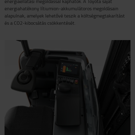
energiaellátási megoldással kaphatók. A Toyota saját
energiahatékony lítiumion-akkumulátoros megoldásain
alapulnak, amelyek lehetővé teszik a költségmegtakarítást
és a CO2-kibocsátás csökkentését.