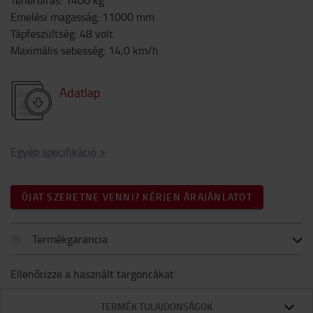
Teherbírás
:
1400
kg
Emelési magasság
:
11000
mm
Tápfeszültség
:
48
volt
Maximális sebesség
:
14,0
km/h
Adatlap
Egyéb specifikáció
>
ÚJAT SZERETNE VENNI? KÉRJEN ÁRAJÁNLATOT
Termékgarancia
Ellenőrizze a használt targoncákat
TERMÉK TULAJDONSÁGOK