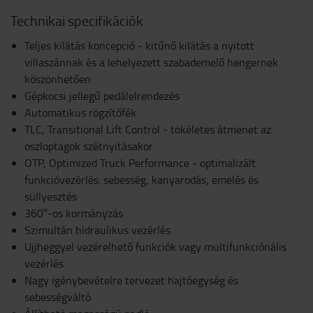
Technikai specifikációk
Teljes kilátás koncepció - kitűnő kilátás a nyitott
villaszánnak és a lehelyezett szabademelő hengernek
köszönhetően
Gépkocsi jellegű pedálelrendezés
Automatikus rögzítőfék
TLC, Transitional Lift Control - tökéletes átmenet az
oszloptagok szétnyitásakor
OTP, Optimized Truck Performance - optimalizált
funkcióvezérlés: sebesség, kanyarodás, emelés és
süllyesztés
360°-os kormányzás
Szimultán hidraulikus vezérlés
Ujjheggyel vezérelhető funkciók vagy multifunkciónális
vezérlés
Nagy igénybevételre tervezet hajtóegység és
sebességváltó