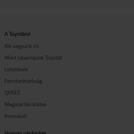
A Toyotáról
Kik vagyunk mi
Miért vásároljunk Toyotát
Letöltések
Fenntarthatóság
QHSEE
Magatartási kódex
Innováció
Hogyan vásároljak