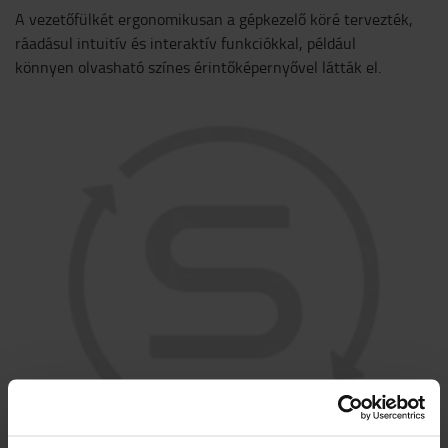
A vezetőfülkét ergonomikusan a gépkezelő köré tervezték,
ráadásul intuitív és interaktív funkciókkal, például
könnyen olvasható színes érintőképernyővel látták el.