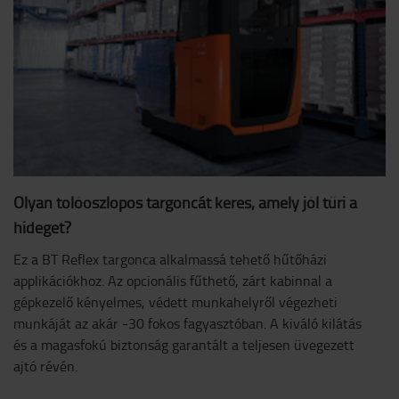
Olyan tolóoszlopos targoncát keres, amely jól tűri a
hideget?
Ez a BT Reflex targonca alkalmassá tehető hűtőházi
applikációkhoz. Az opcionális fűthető, zárt kabinnal a
gépkezelő kényelmes, védett munkahelyről végezheti
munkáját az akár -30 fokos fagyasztóban. A kiváló kilátás
és a magasfokú biztonság garantált a teljesen üvegezett
ajtó révén.