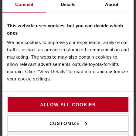
Consent
Details
About
Okostargonca
Az okostargoncák alapfelszereltségként rendelkeznek
telematikai hardverrel. A targoncák könnyen
This website uses cookies, but you can decide which
összekapcsolhatók a Toyota I_Site rendszerével, amellyel
ones
nyomon követhető többek között az akkumulátor állapota,
We use cookies to improve your experience, analyze our
a pontos pozíció, az ütközések előfordulása és még sok
traffic, as well as provide customized communication and
minden más.
marketing. The website may also contain cookies to
show relevant advertisements outside toyota-forklifts
domain. Click "View Details" to read more and customize
your cookie settings.
ALLOW ALL COOKIES
CUSTOMIZE