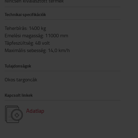
Nincsen kiválasztott termék
Technikai specifikációk
Teherbírás
:
1400
kg
Emelési magasság
:
11000
mm
Tápfeszültség
:
48
volt
Maximális sebesség
:
14,0
km/h
Tulajdonságok
Okos targoncák
Kapcsolt linkek
Adatlap