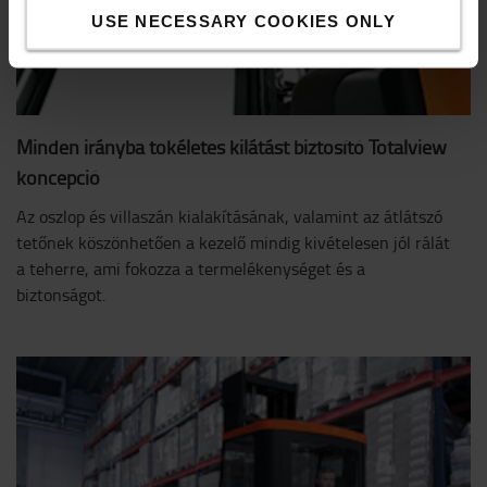
USE NECESSARY COOKIES ONLY
Minden irányba tökéletes kilátást biztosító Totalview
koncepció
Az oszlop és villaszán kialakításának, valamint az átlátszó
tetőnek köszönhetően a kezelő mindig kivételesen jól rálát
a teherre, ami fokozza a termelékenységet és a
biztonságot.