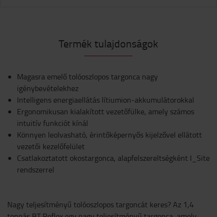
Termék tulajdonságok
Magasra emelő tolóoszlopos targonca nagy
igénybevételekhez
Intelligens energiaellátás lítiumion-akkumulátorokkal
Ergonomikusan kialakított vezetőfülke, amely számos
intuitív funkciót kínál
Könnyen leolvasható, érintőképernyős kijelzővel ellátott
vezetői kezelőfelület
Csatlakoztatott okostargonca, alapfelszereltségként I_Site
rendszerrel
Nagy teljesítményű tolóoszlopos targoncát keres? Az 1,4
tonnás BT Reflex egy nagy teljesítményű targonca, amely