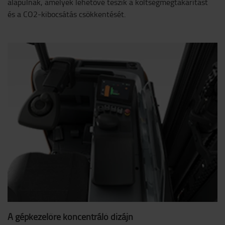
alapulnak, amelyek lehetővé teszik a költségmegtakarítást
és a CO2-kibocsátás csökkentését.
A gépkezelőre koncentráló dizájn