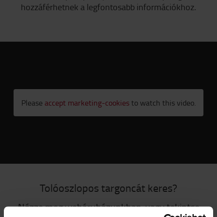
hozzáférhetnek a legfontosabb információkhoz.
Please
accept marketing-cookies
to watch this video.
Tolóoszlopos targoncát keres?
Nézze meg webáruházunkban, vagy tekintse