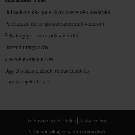
Hidraulikus kézi palettázót szeretnék vásárolni
Palettaszállító targoncát szeretnék vásárolni
Felrakógépet szeretnék vásárolni
Használt targoncák
Visszaélés-bejelentés
Ügyfél visszajelzések, reklamációk és
panaszbejelentések
Felhasználási feltételek
Adatvédelem
Sütikre (cookie) vonatkozó irányelvek