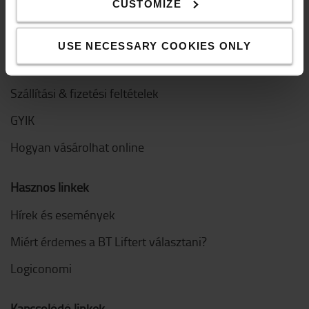
CUSTOMIZE
Innováció
USE NECESSARY COOKIES ONLY
Hogyan vásároljak
Szállítási & fizetési feltételek
GYIK
Hogyan vásárolhat online
Hasznos linkek
Hírek és események
Miért érdemes a BT Liftert választani?
Logiconomi
Kapcsolódó linkek