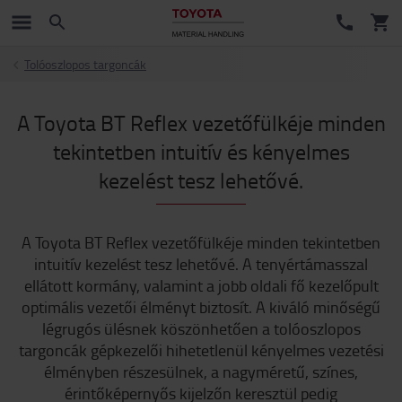
Tolóoszlopos targoncák
A Toyota BT Reflex vezetőfülkéje minden
tekintetben intuitív és kényelmes
kezelést tesz lehetővé.
A Toyota BT Reflex vezetőfülkéje minden tekintetben
intuitív kezelést tesz lehetővé. A tenyértámasszal
ellátott kormány, valamint a jobb oldali fő kezelőpult
optimális vezetői élményt biztosít. A kiváló minőségű
légrugós ülésnek köszönhetően a tolóoszlopos
targoncák gépkezelői hihetetlenül kényelmes vezetési
élményben részesülnek, a nagyméretű, színes,
érintőképernyős kijelzőn keresztül pedig