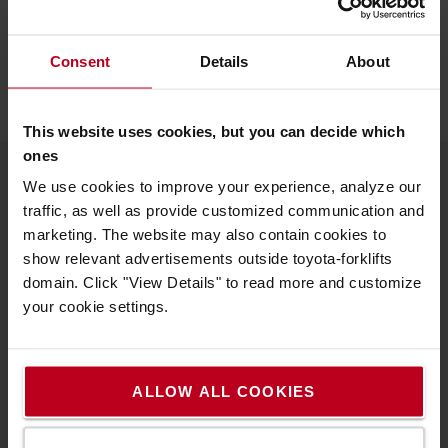
meg tartalomtárunkat.
TOLÓOSZLOPOS TARGONCÁK
TARTALOMTÁR
Consent
Details
About
This website uses cookies, but you can decide which
ones
We use cookies to improve your experience, analyze our
A Toyotáról
traffic, as well as provide customized communication and
marketing. The website may also contain cookies to
Kik vagyunk mi
show relevant advertisements outside toyota-forklifts
domain. Click "View Details" to read more and customize
Miért vásároljunk Toyotát
your cookie settings.
Letöltések
Fenntarthatóság
ALLOW ALL COOKIES
QHSEE
Magatartási kódex