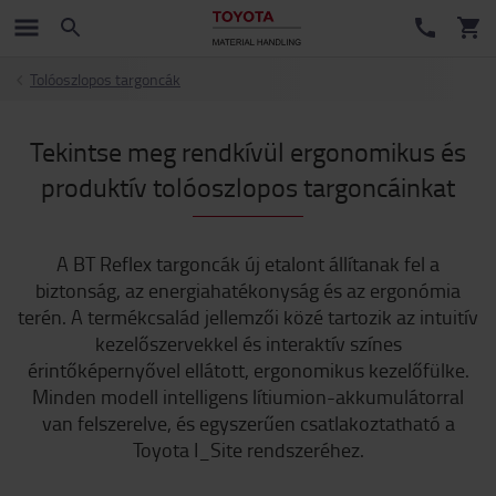
Tolóoszlopos targoncák
Tekintse meg rendkívül ergonomikus és
produktív tolóoszlopos targoncáinkat
A BT Reflex targoncák új etalont állítanak fel a
biztonság, az energiahatékonyság és az ergonómia
terén. A termékcsalád jellemzői közé tartozik az intuitív
kezelőszervekkel és interaktív színes
érintőképernyővel ellátott, ergonomikus kezelőfülke.
Minden modell intelligens lítiumion-akkumulátorral
van felszerelve, és egyszerűen csatlakoztatható a
Toyota I_Site rendszeréhez.