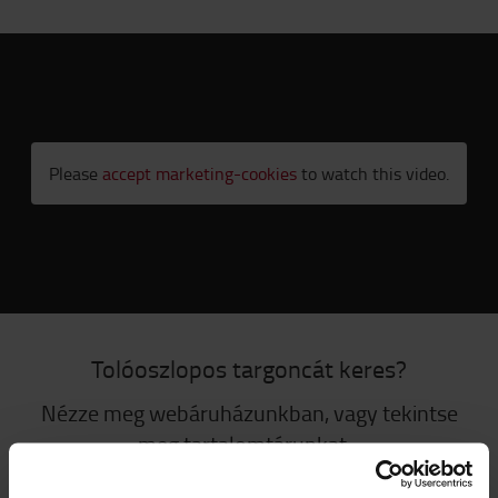
Please
accept marketing-cookies
to watch this video.
Tolóoszlopos targoncát keres?
Nézze meg webáruházunkban, vagy tekintse
meg tartalomtárunkat.
TOLÓOSZLOPOS TARGONCÁK
TARTALOMTÁR