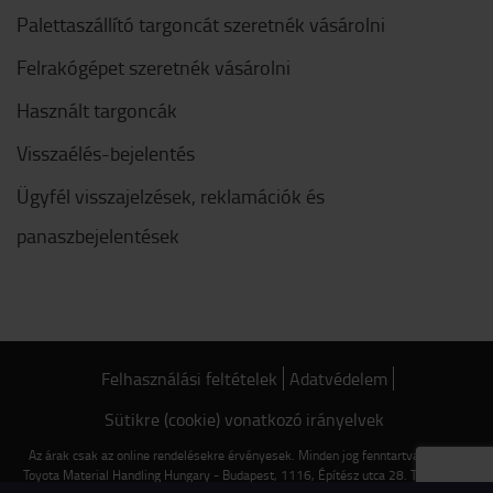
Palettaszállító targoncát szeretnék vásárolni
Felrakógépet szeretnék vásárolni
Használt targoncák
Visszaélés-bejelentés
Ügyfél visszajelzések, reklamációk és
panaszbejelentések
Felhasználási feltételek
Adatvédelem
Sütikre (cookie) vonatkozó irányelvek
Az árak csak az online rendelésekre érvényesek. Minden jog fenntartva © 2022
Toyota Material Handling Hungary - Budapest, 1116, Építész utca 28. Tel.: +36 1