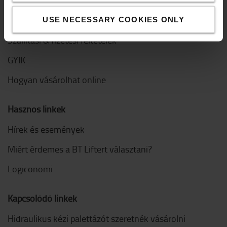
Hogyan vásároljak
USE NECESSARY COOKIES ONLY
Szállítási & fizetési feltételek
GYIK
Hogyan vásárolhat online
Hasznos linkek
Hírek és események
Miért érdemes a BT Liftert választani?
Logiconomi
Kapcsolódó linkek
Hidraulikus kézi palettázót szeretnék vásárolni