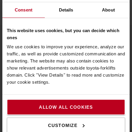
Consent
Details
About
This website uses cookies, but you can decide which
ones
A Toyotáról
We use cookies to improve your experience, analyze our
traffic, as well as provide customized communication and
Kik vagyunk mi
marketing. The website may also contain cookies to
show relevant advertisements outside toyota-forklifts
Miért vásároljunk Toyotát
domain. Click "View Details" to read more and customize
Letöltések
your cookie settings.
Fenntarthatóság
QHSEE
ALLOW ALL COOKIES
Magatartási kódex
CUSTOMIZE
Innováció