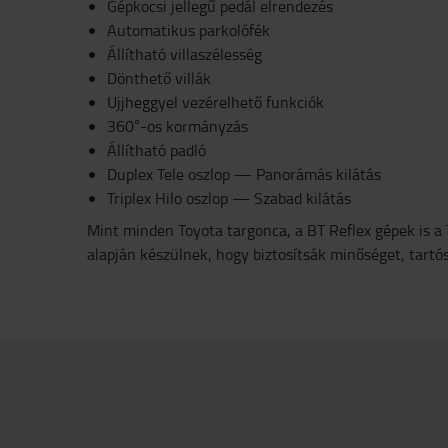
Gépkocsi jellegű pedál elrendezés
Automatikus parkolófék
Állítható villaszélesség
Dönthető villák
Ujjheggyel vezérelhető funkciók
360°-os kormányzás
Állítható padló
Duplex Tele oszlop — Panorámás kilátás
Triplex Hilo oszlop — Szabad kilátás
Mint minden Toyota targonca, a BT Reflex gépek is a
alapján készülnek, hogy biztosítsák minőséget, tart