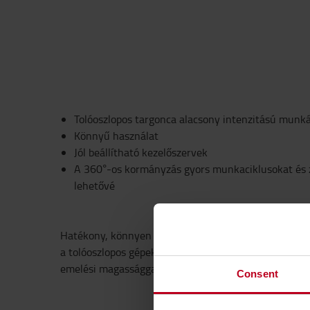
Tolóoszlopos targonca alacsony intenzitású munk
Könnyű használat
Jól beállítható kezelőszervek
A 360°-os kormányzás gyors munkaciklusokat és 
lehetővé
Hatékony, könnyen használható tolóoszlopos targon
a tolóoszlopos gépek alapkivitele nagyfokú termeléke
emelési magassággal.
Consent