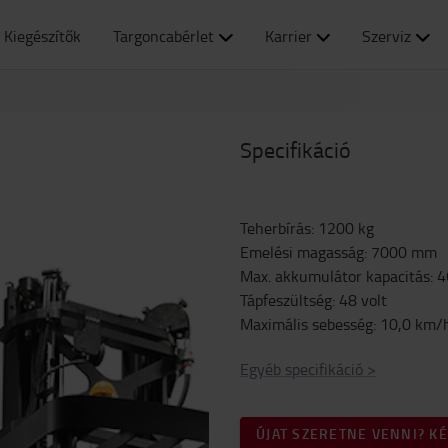
Kiegészítők
Targoncabérlet
Karrier
Szerviz
Specifikáció
Teherbírás
:
1200
kg
Emelési magasság
:
7000
mm
Max. akkumulátor kapacitás
:
4
Tápfeszültség
:
48
volt
Maximális sebesség
:
10,0
km/
Egyéb specifikáció
>
ÚJAT SZERETNE VENNI? K