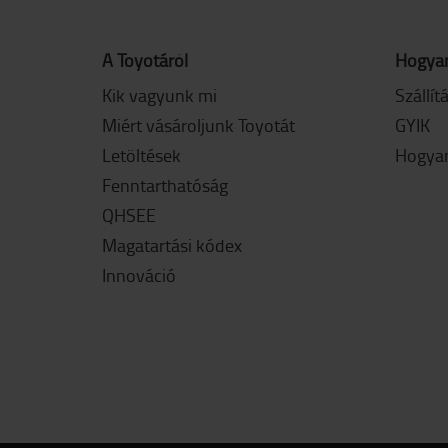
A Toyotáról
Hogyan
Kik vagyunk mi
Szállít
Miért vásároljunk Toyotát
GYIK
Letöltések
Hogyan
Fenntarthatóság
QHSEE
Magatartási kódex
Innováció