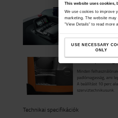
This website uses cookies, 
Egyszerű vezérlés a
We use cookies to improve yo
marketing. The website may a
A vezérlés rendkívül e
"View Details" to read more 
ujjheggyel kezelhető k
igénylő, precíz elektr
USE NECESSARY CO
ONLY
Állítható padlómaga
Minden felhasználónak
padlómagasság, ami leg
A beállítást 10 perc ala
szerviztechnikusunk.
Technikai specifikációk