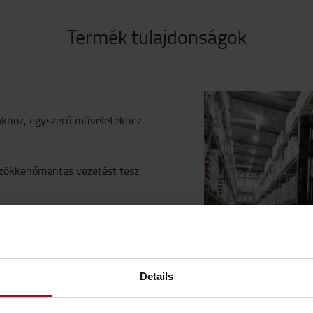
Termék tulajdonságok
ákhoz, egyszerű műveletekhez
zökkenőmentes vezetést tesz
cát keres? A BT Reflex RRE120B
nységgel és legfeljebb 8,5 m
Details