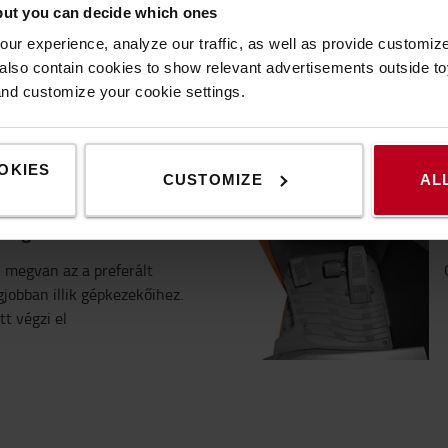
but you can decide which ones
 könnyű használathoz
ur experience, analyze our traffic, as well as provide customi
lso contain cookies to show relevant advertisements outside toy
gyszerű és logikus az
and customize your cookie settings.
arokkal és az erőt nem
onikus kormányzással.
OKIES
CUSTOMIZE
AL
sság
 megvan az a preferált
jobban illik gépkezekőihez.
tt végzi el