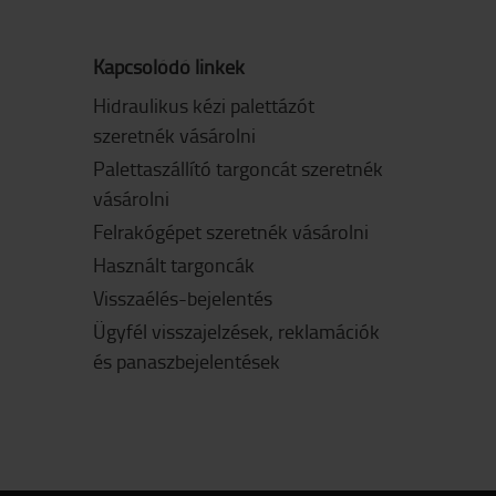
Kapcsolódó linkek
Hidraulikus kézi palettázót
szeretnék vásárolni
Palettaszállító targoncát szeretnék
vásárolni
Felrakógépet szeretnék vásárolni
Használt targoncák
Visszaélés-bejelentés
Ügyfél visszajelzések, reklamációk
és panaszbejelentések