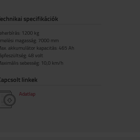
echnikai specifikációk
eherbírás
:
1200
kg
melési magasság
:
7000
mm
ax. akkumulátor kapacitás
:
465
Ah
ápfeszültség
:
48
volt
aximális sebesség
:
10,0
km/h
apcsolt linkek
Adatlap