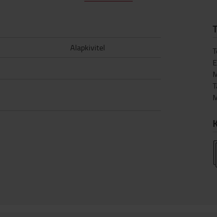
T
Alapkivitel
T
E
M
T
M
K