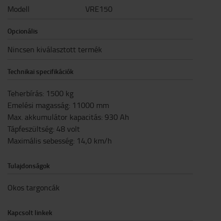
Modell
VRE150
Opcionális
Nincsen kiválasztott termék
Technikai specifikációk
Teherbírás
:
1500
kg
Emelési magasság
:
11000
mm
Max. akkumulátor kapacitás
:
930
Ah
Tápfeszültség
:
48
volt
Maximális sebesség
:
14,0
km/h
Tulajdonságok
Okos targoncák
Kapcsolt linkek