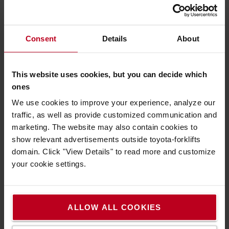
Kamerarendszerek (opcionális)
A teher- vagy villakamera segíti a teher és a villák pontos
Consent
Details
About
pozícionálását.
This website uses cookies, but you can decide which
ones
We use cookies to improve your experience, analyze our
traffic, as well as provide customized communication and
marketing. The website may also contain cookies to
show relevant advertisements outside toyota-forklifts
domain. Click "View Details" to read more and customize
your cookie settings.
Navigáció
ALLOW ALL COOKIES
A nagyobb biztonság, pontosság és termelékenység