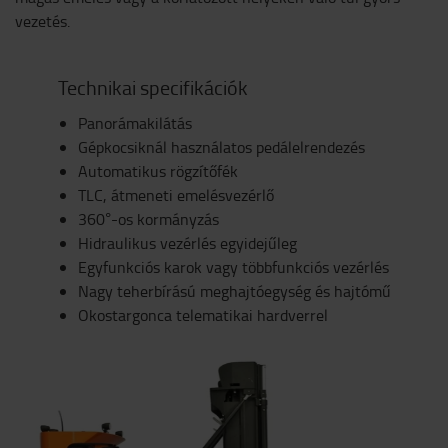
vezetés.
Technikai specifikációk
Panorámakilátás
Gépkocsiknál használatos pedálelrendezés
Automatikus rögzítőfék
TLC, átmeneti emelésvezérlő
360°-os kormányzás
Hidraulikus vezérlés egyidejűleg
Egyfunkciós karok vagy többfunkciós vezérlés
Nagy teherbírású meghajtóegység és hajtómű
Okostargonca telematikai hardverrel