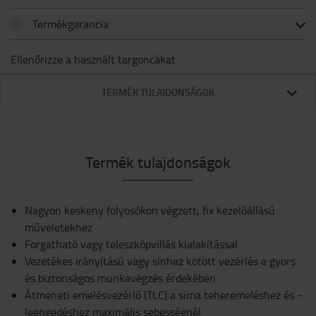
Termékgarancia
Ellenőrizze a használt targoncákat
TERMÉK TULAJDONSÁGOK
Termék tulajdonságok
Nagyon keskeny folyosókon végzett, fix kezelőállású
műveletekhez
Forgatható vagy teleszkópvillás kialakítással
Vezetékes irányítású vagy sínhez kötött vezérlés a gyors
és biztonságos munkavégzés érdekében
Átmeneti emelésvezérlő (TLC) a sima teheremeléshez és -
leengedéshez maximális sebességnél