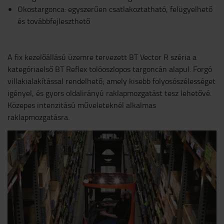
Okostargonca: egyszerűen csatlakoztatható, felügyelhető
és továbbfejleszthető
A fix kezelőállású üzemre tervezett BT Vector R széria a
kategóriaelső BT Reflex tolóoszlopos targoncán alapul. Forgó
villakialakítással rendelhető; amely kisebb folyosószélességet
igényel, és gyors oldalirányú raklapmozgatást tesz lehetővé.
Közepes intenzitású műveleteknél alkalmas
raklapmozgatásra.