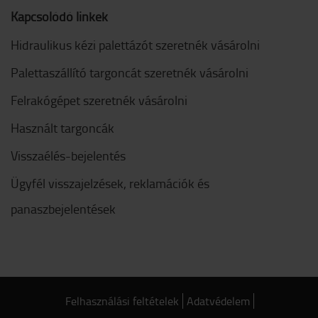
Kapcsolódó linkek
Hidraulikus kézi palettázót szeretnék vásárolni
Palettaszállító targoncát szeretnék vásárolni
Felrakógépet szeretnék vásárolni
Használt targoncák
Visszaélés-bejelentés
Ügyfél visszajelzések, reklamációk és
panaszbejelentések
Felhasználási feltételek
Adatvédelem