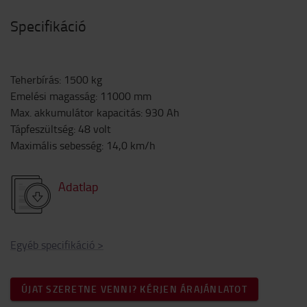
Specifikáció
Teherbírás
:
1500
kg
Emelési magasság
:
11000
mm
Max. akkumulátor kapacitás
:
930
Ah
Tápfeszültség
:
48
volt
Maximális sebesség
:
14,0
km/h
Adatlap
Egyéb specifikáció
>
ÚJAT SZERETNE VENNI? KÉRJEN ÁRAJÁNLATOT