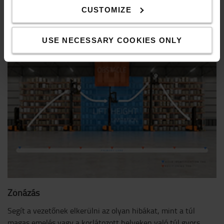
érdekében segíti a vezetőt a raklap megtalálásában. A
CUSTOMIZE
raktárirányítási rendszerrel kombinálva lehetővé teszi a
leggyorsabb útvonal előzetes beállítását.
USE NECESSARY COOKIES ONLY
Zónázás
Segít a vezetőnek elkerülni az olyan hibákat, mint a túl
magas emelés vagy a korlátozott helyeken való túl gyors