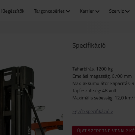
Kiegészítők
Targoncabérlet
Karrier
Szerviz
Specifikáció
Teherbírás
:
1200
kg
Emelési magasság
:
6700
mm
Max. akkumulátor kapacitás
:
9
Tápfeszültség
:
48
volt
Maximális sebesség
:
12,0
km/
Egyéb specifikáció
>
ÚJAT SZERETNE VENNI? K