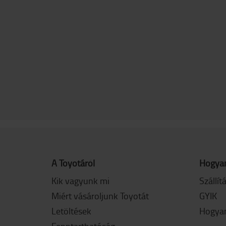
A Toyotáról
Hogyan
Kik vagyunk mi
Szállít
Miért vásároljunk Toyotát
GYIK
Letöltések
Hogyan