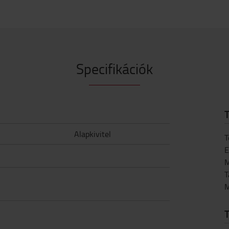
Specifikációk
T
Alapkivitel
T
E
M
T
M