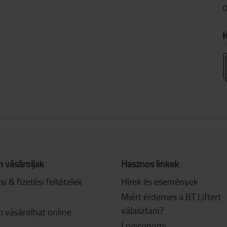
O
K
 vásároljak
Hasznos linkek
ási & fizetési feltételek
Hírek és események
Miért érdemes a BT Liftert
választani?
 vásárolhat online
Logiconomi