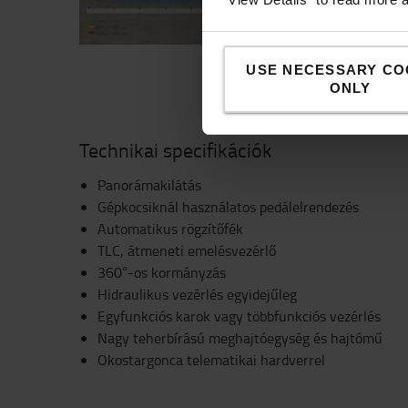
megtalálásában. A rakt
kombinálva lehetővé te
előzetes beállítását.
USE NECESSARY CO
ONLY
Technikai specifikációk
Panorámakilátás
Gépkocsiknál használatos pedálelrendezés
Automatikus rögzítőfék
TLC, átmeneti emelésvezérlő
360°-os kormányzás
Hidraulikus vezérlés egyidejűleg
Egyfunkciós karok vagy többfunkciós vezérlés
Nagy teherbírású meghajtóegység és hajtómű
Okostargonca telematikai hardverrel