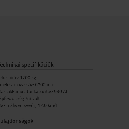
echnikai specifikációk
eherbírás
:
1200
kg
melési magasság
:
6700
mm
ax. akkumulátor kapacitás
:
930
Ah
ápfeszültség
:
48
volt
aximális sebesség
:
12,0
km/h
Tulajdonságok