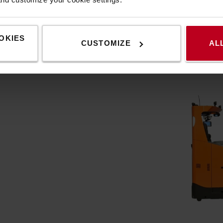
árirányítási rendszerrel
szi a leggyorsabb útvonal
OKIES
CUSTOMIZE
AL