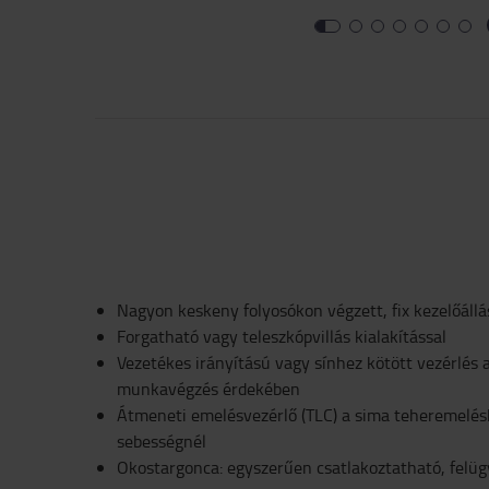
Nagyon keskeny folyosókon végzett, fix kezelőál
Forgatható vagy teleszkópvillás kialakítással
Vezetékes irányítású vagy sínhez kötött vezérlés 
munkavégzés érdekében
Átmeneti emelésvezérlő (TLC) a sima teheremelés
sebességnél
Okostargonca: egyszerűen csatlakoztatható, felüg