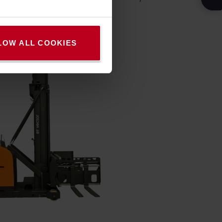
való túl gyors vezetés.
LOW ALL COOKIES