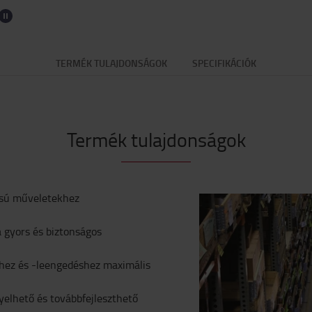
TERMÉK TULAJDONSÁGOK
SPECIFIKÁCIÓK
Termék tulajdonságok
lású műveletekhez
a gyors és biztonságos
hez és -leengedéshez maximális
yelhető és továbbfejleszthető