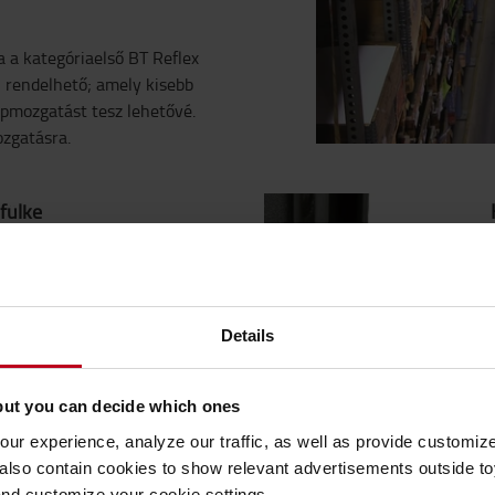
a a kategóriaelső BT Reflex
al rendelhető; amely kisebb
apmozgatást tesz lehetővé.
zgatásra.
fülke
, kezelőszervek és
Details
but you can decide which ones
ur experience, analyze our traffic, as well as provide customi
pontosság és termelékenység
lso contain cookies to show relevant advertisements outside toy
tőt a raklap
and customize your cookie settings.