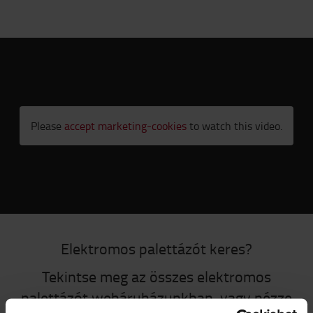
Please
accept marketing-cookies
to watch this video.
Elektromos palettázót keres?
Tekintse meg az összes elektromos
palettázót webáruházunkban, vagy nézze