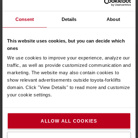
meg tartalomtárunkat.
Elektromos palettázók
Tartalomkönyvtár
Consent
Details
About
This website uses cookies, but you can decide which
ones
We use cookies to improve your experience, analyze our
A Toyotáról
traffic, as well as provide customized communication and
marketing. The website may also contain cookies to
Kik vagyunk mi
show relevant advertisements outside toyota-forklifts
domain. Click "View Details" to read more and customize
Miért vásároljunk Toyotát
your cookie settings.
Letöltések
Fenntarthatóság
ALLOW ALL COOKIES
QHSEE