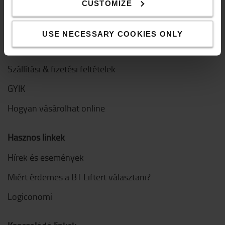
Magatartási kódex
CUSTOMIZE
Innováció
USE NECESSARY COOKIES ONLY
Hogyan vásároljak
Szállítási & fizetési feltételek
GYIK
Hogyan vásárolhat online
Hasznos linkek
Hírek és események
Miért érdemes a BT Liftert választani?
Logiconomi