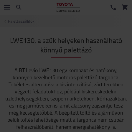
Palettaszállítók
LWE130, a szűk helyeken használható
könnyű palettázó
A BT Levio LWE130 egy kompakt és hatékony,
könnyen kezelhető motoros palettázó targonca.
Tökéletes alternatíva a kis intenzitású, zárt terekben
végzett feladatokhoz, például kiskereskedelmi
üzlethelyiségekben, szupermarketekben, kórházakban,
és még járműveken is, amit alacsony zajszintje tesz
még kecsegtetőbbé. A beépített töltő és a járművön
belüli töltés lehetősége miatt a targonca nem csupán
felhasználóbarát, hanem energiahatékony is.