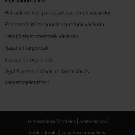
Kapcsolódó linkek
Hidraulikus kézi palettázót szeretnék vásárolni
Palettaszállító targoncát szeretnék vásárolni
Felrakógépet szeretnék vásárolni
Használt targoncák
Visszaélés-bejelentés
Ügyfél visszajelzések, reklamációk és
panaszbejelentések
Felhasználási feltételek
Adatvédelem
Sütikre (cookie) vonatkozó irányelvek