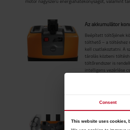
motor nagyszerű energiahatékonyságot, valamint tart
Az akkumulátor könn
Beépített töltőjének 
tölthető – a töltéshe
kell csatlakoztatni. A 
tárolás közbeni töltés
töltőrendszer is rendel
intelligens vezérlése c
akkumulátorok töltését
jár. Választhat a líti
ólomsavas akkumulátor
hogy az igényeknek mel
Consent
Ergonomikus kialakí
This website uses cookies, 