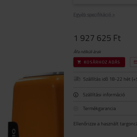
Egyéb specifikáció
>
1 927 625 Ft
Áfa nélküli árak
KOSÁRHOZ ADÁS
Szállítás idő 18-22 hét
(+
Szállítási információ
Termékgarancia
Ellenőrizze a használt targonc