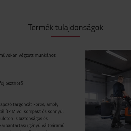
Termék tulajdonságok
járműveken végzett munkához
fejleszthető
lapozó targoncát keres, amely
állít? Mivel kompakt és könnyű,
ületen is biztonságos és
 karbantartási igényű váltóáramú