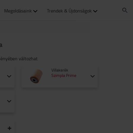
Megoldásaink
Trendek & Újdonságok
a
vényében változhat
Villakerék
Szimpla Prime