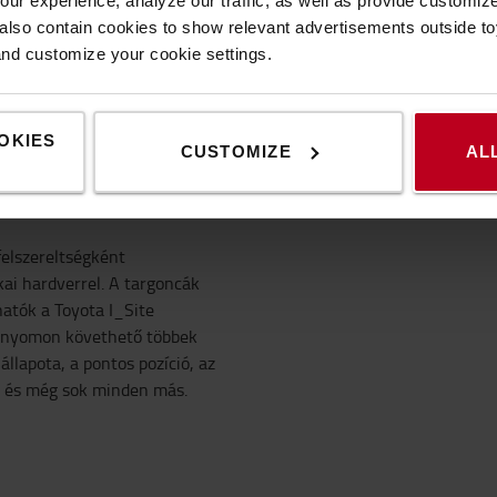
 208°-os kormányszöget kínál
ur experience, analyze our traffic, as well as provide customi
verezéshez. Az
lso contain cookies to show relevant advertisements outside toy
mény, az extra tárolóhely és
and customize your cookie settings.
ombinációja érdekében.
OKIES
CUSTOMIZE
AL
elszereltségként
ai hardverrel. A targoncák
atók a Toyota I_Site
l nyomon követhető többek
llapota, a pontos pozíció, az
a és még sok minden más.