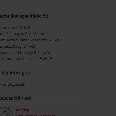
echnikai specifikációk
eherbírás
:
1300
kg
melési magasság
:
195
mm
ax. akkumulátor kapacitás
:
63
Ah
ápfeszültség
:
24
volt
aximális sebesség
:
5,5
km/h
kkumulátor típus
:
2x12V/63Ah
Tulajdonságok
kos targoncák
apcsolt linkek
Adatlap