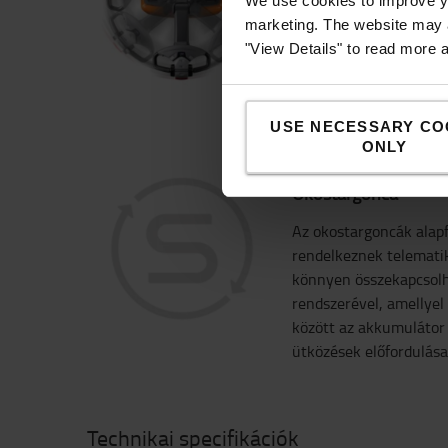
Az intuitív vezérlőkar
We use cookies to improve yo
a sima és könnyű manő
marketing. The website may a
ergonomikus vezetői él
"View Details" to read more 
az alacsony zajszint k
USE NECESSARY CO
ONLY
Okostargonca
Az okostargoncák alapf
rendelkeznek telematik
könnyen összekapcsolh
rendszerével, amellye
között az akkumulátor á
ütközések előfordulás
Technikai specifikációk