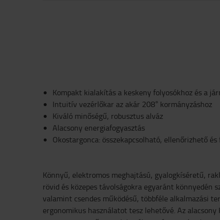
Kompakt kialakítás a keskeny folyosókhoz és a 
Intuitív vezérlőkar az akár 208° kormányzáshoz
Kiváló minőségű, robusztus alváz
Alacsony energiafogyasztás
Okostargonca: összekapcsolható, ellenőrizhető és 
Könnyű, elektromos meghajtású, gyalogkíséretű, rak
rövid és közepes távolságokra egyaránt könnyedén sz
valamint csendes működésű, többféle alkalmazási ter
ergonomikus használatot tesz lehetővé. Az alacsony