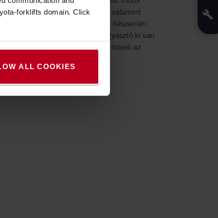
Az alacsony karbantartási igényű AC motor
zed communication and
nagyszerű energiahatékonyságot, valamint
ota-forklifts domain. Click
tartósságot és teljesítményt kínál. Készenléti
üzemmódban a legtöbb energiafogyasztó ki van
kapcsolva, míg az intelligens töltő növeli az
akkumulátor élettartamát.
LOW ALL COOKIES