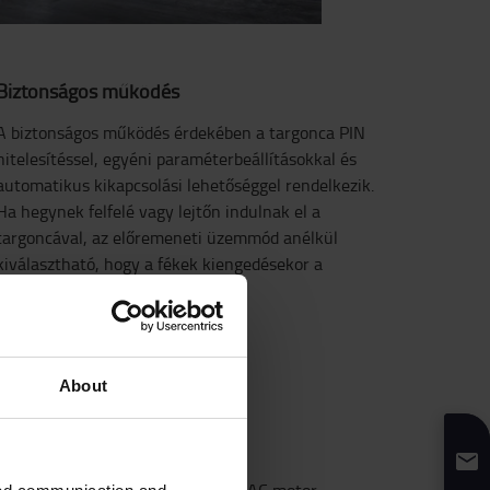
Biztonságos működés
A biztonságos működés érdekében a targonca PIN
hitelesítéssel, egyéni paraméterbeállításokkal és
automatikus kikapcsolási lehetőséggel rendelkezik.
Ha hegynek felfelé vagy lejtőn indulnak el a
targoncával, az előremeneti üzemmód anélkül
kiválasztható, hogy a fékek kiengedésekor a
targonca hátrafelé gurulna.
About
Rendkívül energiahatékony