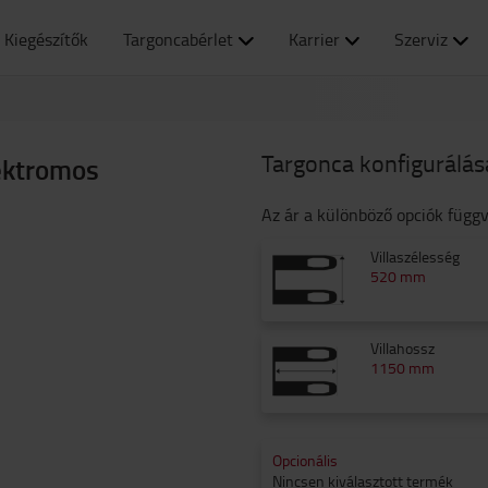
Kiegészítők
Targoncabérlet
Karrier
Szerviz
Targonca konfigurálás
ektromos
Az ár a különböző opciók függ
Villaszélesség
520 mm
Villahossz
1150 mm
Opcionális
Nincsen kiválasztott termék