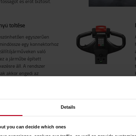
ósságot és erőt biztosít.
yű töltése
köszönhetően egyszerűen
z mindössze egy konnektorhoz
szállítójárműveken való
hez a járműbe épített
kezésre áll. A rendszer
sak akkor engedi az
, ha a szállítójármű motorja
umion és karbantartásmentes
ok közül, attól függően,
yik felel meg a legjobban.
Details
tás
but you can decide which ones