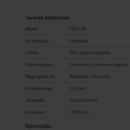
Termék áttekintés
Modell
LWE130
Kormánykar
Standard
Indítás
PIN kódos beléptetés
Okostargonca
Telematikai hardverrel együtt
Meghajtókerék
Bordázott Poliuretán
Villaszélesség
520 mm
Villakerék
Szimpla Prime
Villahossz
1150 mm
Opcionális