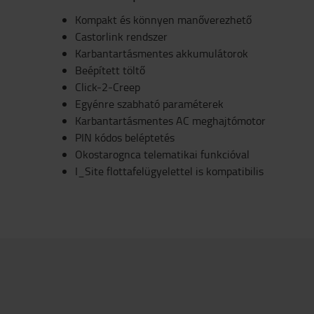
Kompakt és könnyen manőverezhető
Castorlink rendszer
Karbantartásmentes akkumulátorok
Beépített töltő
Click-2-Creep
Egyénre szabható paraméterek
Karbantartásmentes AC meghajtómotor
PIN kódos beléptetés
Okostarognca telematikai funkcióval
I_Site flottafelügyelettel is kompatibilis