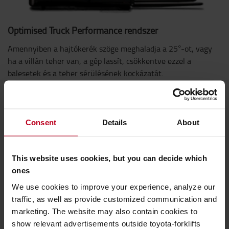
Optimised Truck Performance rendszer
Amennyiben a hajtókerék szöge meghaladja a 25°-ot, vagy
ha a villán teher van, a gép lassít, csökkentve ezzel a
balesetek és a teher sérülésének kockázatát.
Consent
Details
About
This website uses cookies, but you can decide which
ones
We use cookies to improve your experience, analyze our
traffic, as well as provide customized communication and
marketing. The website may also contain cookies to
show relevant advertisements outside toyota-forklifts