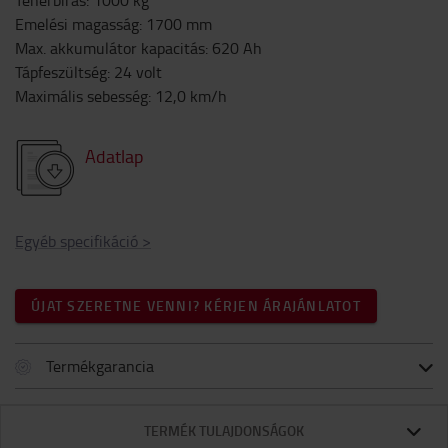
Teherbírás
:
1000
kg
Emelési magasság
:
1700
mm
Max. akkumulátor kapacitás
:
620
Ah
Tápfeszültség
:
24
volt
Maximális sebesség
:
12,0
km/h
Adatlap
Egyéb specifikáció
>
ÚJAT SZERETNE VENNI? KÉRJEN ÁRAJÁNLATOT
Termékgarancia
TERMÉK TULAJDONSÁGOK