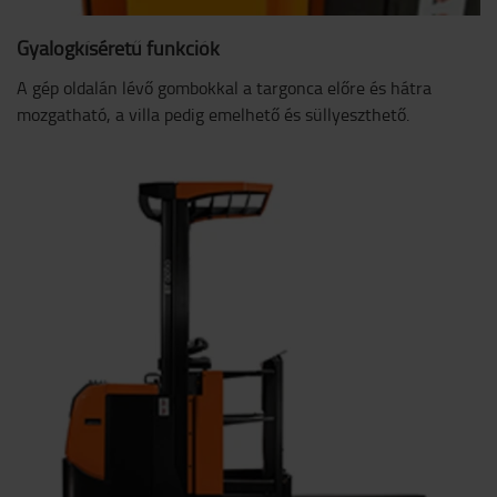
Gyalogkíséretű funkciók
A gép oldalán lévő gombokkal a targonca előre és hátra
mozgatható, a villa pedig emelhető és süllyeszthető.