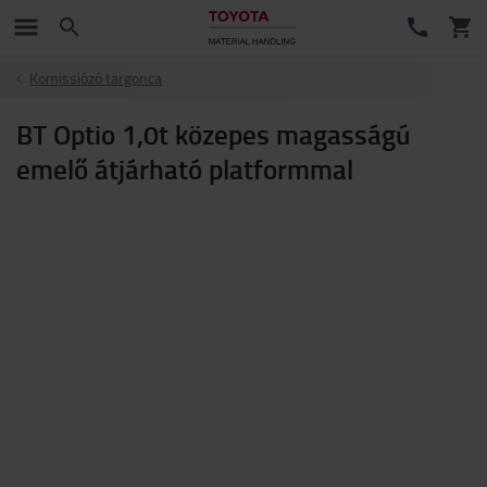
Komissiózó targonca
BT Optio 1,0t közepes magasságú
emelő átjárható platformmal