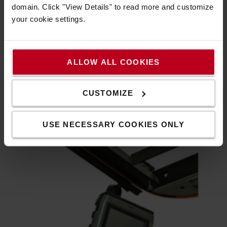
domain. Click "View Details" to read more and customize
your cookie settings.
Tárolás
ALLOW ALL COOKIES
A zsugorfólia és a szerszámok a kezelő keze ügyében
tárolhatók.
CUSTOMIZE
USE NECESSARY COOKIES ONLY