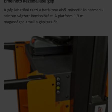
Emelhető kezelőállású gép
A gép lehetővé teszi a hatékony első, második és harmadik
szinten végzett komissiózást. A platform 1,8 m
magasságba emeli a gépkezelőt.