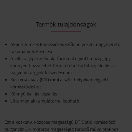
Termék tulajdonságok
Akár 3,4 m-es komissiózás szűk helyeken, nagyméretű
rakományok kezelése
A villa a gépkezelői platformmal együtt mozog, így
könnyen hozzá lehet férni a tehertartóhoz; ideális a
nagyobb tárgyak felszedéséhez
Keskeny alváz (810 mm) a szűk helyeken végzett
komissiózáshoz
Könnyű be- és kiszállás
Lítiumion akkumulátorral kapható
Ezt a keskeny, közepes magasságú BT Optio komissiózó
targoncát 3,4 méteres magasságig terjedő műveletekhez