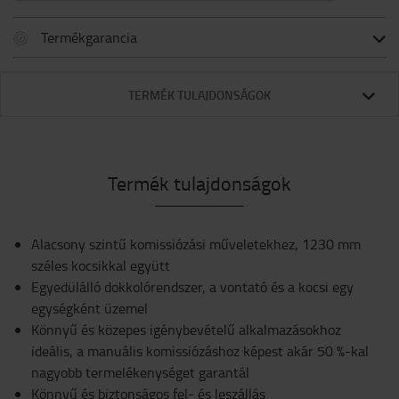
Termékgarancia
TERMÉK TULAJDONSÁGOK
Termék tulajdonságok
Alacsony szintű komissiózási műveletekhez, 1230 mm
széles kocsikkal együtt
Egyedülálló dokkolórendszer, a vontató és a kocsi egy
egységként üzemel
Könnyű és közepes igénybevételű alkalmazásokhoz
ideális, a manuális komissiózáshoz képest akár 50 %-kal
nagyobb termelékenységet garantál
Könnyű és biztonságos fel- és leszállás