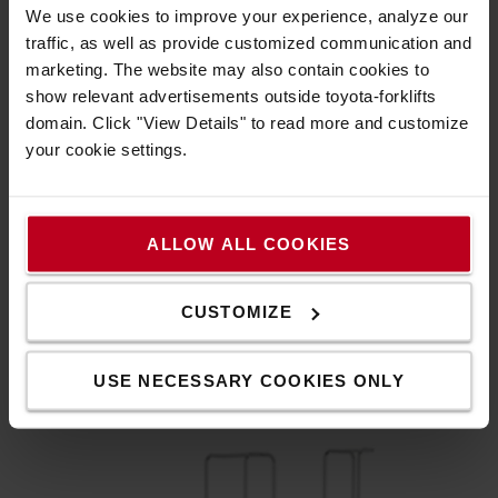
We use cookies to improve your experience, analyze our
traffic, as well as provide customized communication and
marketing. The website may also contain cookies to
show relevant advertisements outside toyota-forklifts
domain. Click "View Details" to read more and customize
your cookie settings.
ALLOW ALL COOKIES
Intuitív vezérlés
CUSTOMIZE
A komissiózó könnyen kezelhető kormánykerékkel,
fogantyúval szabályozható integrált irányvezérlővel és PIN
kódos hozzáféréssel rendelkezik.
USE NECESSARY COOKIES ONLY