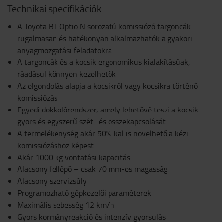
Technikai specifikációk
A Toyota BT Optio N sorozatú komissiózó targoncák
rugalmasan és hatékonyan alkalmazhatók a gyakori
anyagmozgatási feladatokra
A targoncák és a kocsik ergonomikus kialakításúak,
ráadásul könnyen kezelhetők
Az elgondolás alapja a kocsikról vagy kocsikra történő
komissiózás
Egyedi dokkolórendszer, amely lehetővé teszi a kocsik
gyors és egyszerű szét- és összekapcsolását
A termelékenység akár 50%-kal is növelhető a kézi
komissiózáshoz képest
Akár 1000 kg vontatási kapacitás
Alacsony fellépő – csak 70 mm-es magasság
Alacsony szervizsúly
Programozható gépkezelői paraméterek
Maximális sebesség 12 km/h
Gyors kormányreakció és intenzív gyorsulás