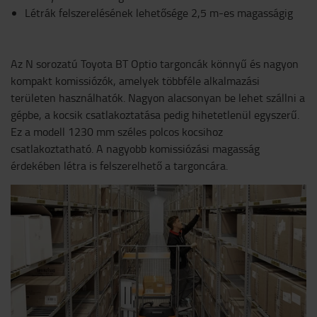
Létrák felszerelésének lehetősége 2,5 m-es magasságig
Az N sorozatú Toyota BT Optio targoncák könnyű és nagyon
kompakt komissiózók, amelyek többféle alkalmazási
területen használhatók. Nagyon alacsonyan be lehet szállni a
gépbe, a kocsik csatlakoztatása pedig hihetetlenül egyszerű.
Ez a modell 1230 mm széles polcos kocsihoz
csatlakoztatható. A nagyobb komissiózási magasság
érdekében létra is felszerelhető a targoncára.