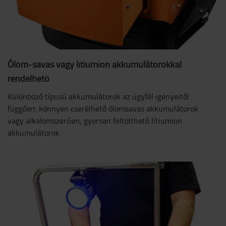
Ólom-savas vagy lítiumion akkumulátorokkal
rendelhető
Különböző típusú akkumulátorok az ügyfél igényeitől
függően: könnyen cserélhető ólomsavas akkumulátorok
vagy alkalomszerűen, gyorsan feltölthető lítiumion
akkumulátorok.