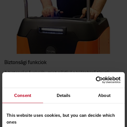
Biztonsági funkciók
A biztonsági funkciók, mint például a különböző típusú
figyelmeztető lámpák, köztük a kék LED világítás és a
figyelmeztető hangjelzők opcionálisan rendelhetők.
Consent
Details
About
This website uses cookies, but you can decide which
ones