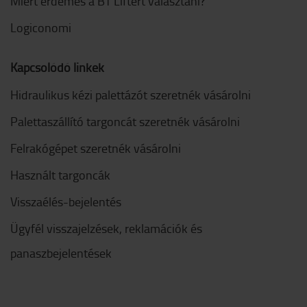
Miért érdemes a BT Liftert választani?
Logiconomi
Kapcsolódó linkek
Hidraulikus kézi palettázót szeretnék vásárolni
Palettaszállító targoncát szeretnék vásárolni
Felrakógépet szeretnék vásárolni
Használt targoncák
Visszaélés-bejelentés
Ügyfél visszajelzések, reklamációk és
panaszbejelentések