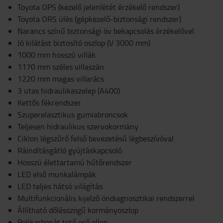
Toyota OPS (kezelő jelenlétét érzékelő rendszer)
Toyota ORS ülés (gépkezelő-biztonsági rendszer)
Narancs színű biztonsági öv bekapcsolás érzékelővel
Jó kilátást biztosító oszlop (V 3000 mm)
1000 mm hosszú villák
1170 mm széles villaszán
1220 mm magas villarács
3 utas hidraulikaszelep (A400)
Kettős fékrendszer
Szuperelasztikus gumiabroncsok
Teljesen hidraulikus szervokormány
Ciklon légszűrő felső bevezetésű légbeszívóval
Ráindításgátló gyújtáskapcsoló
Hosszú élettartamú hűtőrendszer
LED első munkalámpák
LED teljes hátsó világítás
Multifunkcionális kijelző öndiagnosztikai rendszerrel
Állítható dőlésszögű kormányoszlop
Polikarbonát tető eső ellen