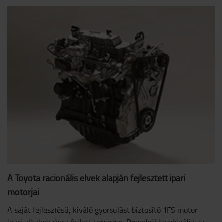
A Toyota racionális elvek alapján fejlesztett ipari
motorjai
A saját fejlesztésű, kiváló gyorsulást biztosító 1FS motor
ipari alkalmazásra és lett tervezve. Remekül kombinálja az