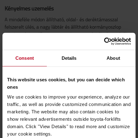
Kényelmes üzemelés
A mindeféle módon állítható, oldal- és deréktámasszal
felszerelt ülés, a nagy lábtér és állítható kormányoszlop
minden gépkezelőnek ergonomikus vezetési élményt kínál.
Consent
Details
About
This website uses cookies, but you can decide which
ones
We use cookies to improve your experience, analyze our
traffic, as well as provide customized communication and
marketing. The website may also contain cookies to
show relevant advertisements outside toyota-forklifts
domain. Click "View Details" to read more and customize
your cookie settings.