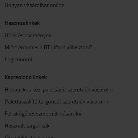
Hogyan vásárolhat online
Hasznos linkek
Hírek és események
Miért érdemes a BT Liftert választani?
Logiconomi
Kapcsolódó linkek
Hidraulikus kézi palettázót szeretnék vásárolni
Palettaszállító targoncát szeretnék vásárolni
Felrakógépet szeretnék vásárolni
Használt targoncák
Visszaélés-bejelentés