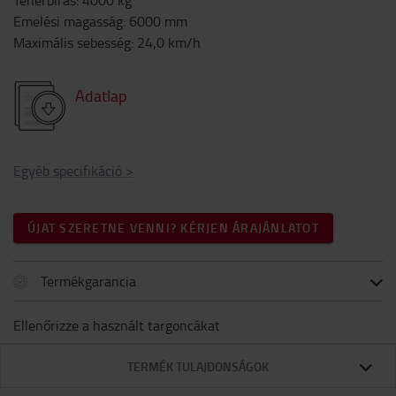
Teherbírás
:
4000
kg
Emelési magasság
:
6000
mm
Maximális sebesség
:
24,0
km/h
Adatlap
Egyéb specifikáció
>
ÚJAT SZERETNE VENNI? KÉRJEN ÁRAJÁNLATOT
Termékgarancia
Ellenőrizze a használt targoncákat
TERMÉK TULAJDONSÁGOK