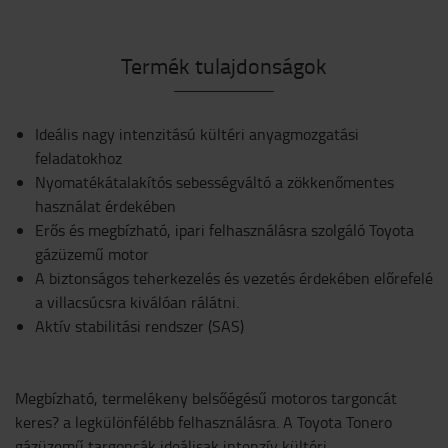
Termék tulajdonságok
Ideális nagy intenzitású kültéri anyagmozgatási
feladatokhoz
Nyomatékátalakítós sebességváltó a zökkenőmentes
használat érdekében
Erős és megbízható, ipari felhasználásra szolgáló Toyota
gázüzemű motor
A biztonságos teherkezelés és vezetés érdekében előrefelé
a villacsúcsra kiválóan rálátni.
Aktív stabilitási rendszer (SAS)
Megbízható, termelékeny belsőégésű motoros targoncát
keres? a legkülönfélébb felhasználásra. A Toyota Tonero
gázüzemű targoncák ideálisak intenzív kültéri