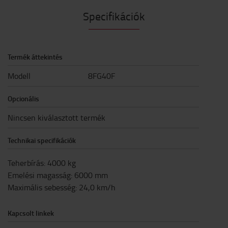
Specifikációk
Termék áttekintés
Modell
8FG40F
Opcionális
Nincsen kiválasztott termék
Technikai specifikációk
Teherbírás
:
4000
kg
Emelési magasság
:
6000
mm
Maximális sebesség
:
24,0
km/h
Kapcsolt linkek