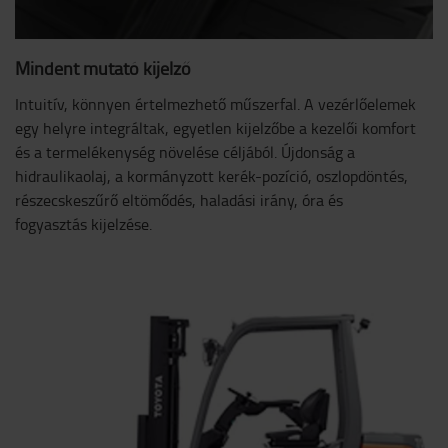
Mindent mutató kijelző
Intuitív, könnyen értelmezhető műszerfal. A vezérlőelemek
egy helyre integráltak, egyetlen kijelzőbe a kezelői komfort
és a termelékenység növelése céljából. Újdonság a
hidraulikaolaj, a kormányzott kerék-pozíció, oszlopdöntés,
részecskeszűrő eltömődés, haladási irány, óra és
fogyasztás kijelzése.