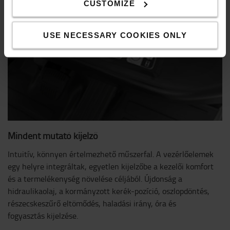
CUSTOMIZE
USE NECESSARY COOKIES ONLY
Mindent mutató kijelző
Intuitív, könnyen értelmezhető műszerfal. A vezérlőelemek
egy helyre integráltak, egyetlen kijelzőbe a kezelői komfort
és a termelékenység növelése céljából. Újdonság a
hidraulikaolaj, a kormányzott kerék-pozíció, oszlopdöntés,
részecskeszűrő eltömődés, haladási irány, óra és
fogyasztás kijelzése.