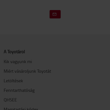
A Toyotáról
Kik vagyunk mi
Miért vásároljunk Toyotát
Letöltések
Fenntarthatóság
QHSEE
Magatartási kódex