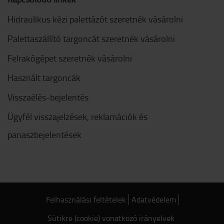
Hidraulikus kézi palettázót szeretnék vásárolni
Palettaszállító targoncát szeretnék vásárolni
Felrakógépet szeretnék vásárolni
Használt targoncák
Visszaélés-bejelentés
Ügyfél visszajelzések, reklamációk és
panaszbejelentések
Felhasználási feltételek
Adatvédelem
Sütikre (cookie) vonatkozó irányelvek