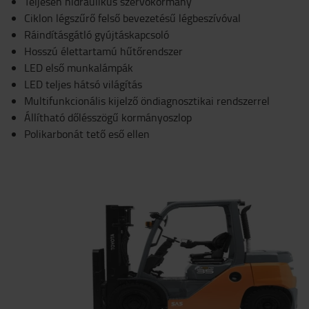
Teljesen hidraulikus szervokormány
Ciklon légszűrő felső bevezetésű légbeszívóval
Ráindításgátló gyújtáskapcsoló
Hosszú élettartamú hűtőrendszer
LED első munkalámpák
LED teljes hátsó világítás
Multifunkcionális kijelző öndiagnosztikai rendszerrel
Állítható dőlésszögű kormányoszlop
Polikarbonát tető eső ellen