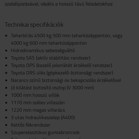
szabályozásával; ideális a hosszú távú feladatokhoz.
Technikai specifikációk
Teherbírás 4500 kg 500 mm teherközépponton, vagy
4000 kg 600 mm teherközépponton
Hidrodinamikus sebességváltó
Toyota SAS (aktív stabilitási rendszer)
Toyota OPS (kezelő jelenlétét érzékelő rendszer)
Toyota ORS ülés (gépkezelő-biztonsági rendszer)
Narancs színű biztonsági öv bekapcsolás érzékelővel
Jó kilátást biztosító oszlop (V 3000 mm)
1000 mm hosszú villák
1170 mm széles villaszán
1220 mm magas villarács
3 utas hidraulikaszelep (A400)
Kettős fékrendszer
Szuperelasztikus gumiabroncsok