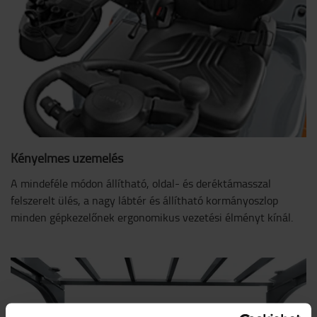
Kényelmes üzemelés
A mindeféle módon állítható, oldal- és deréktámasszal
felszerelt ülés, a nagy lábtér és állítható kormányoszlop
minden gépkezelőnek ergonomikus vezetési élményt kínál.