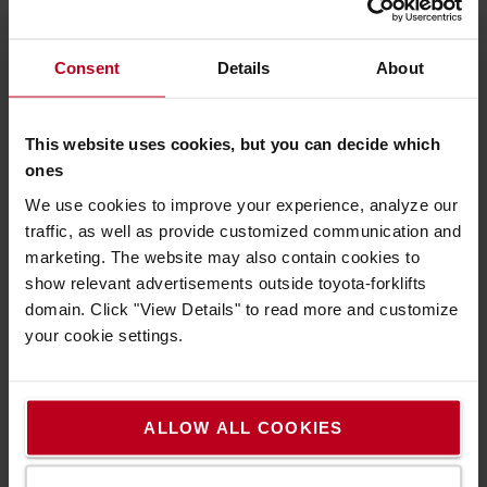
Consent
Details
About
This website uses cookies, but you can decide which
ones
We use cookies to improve your experience, analyze our
traffic, as well as provide customized communication and
Kitűnő kilátás 360 fokban
marketing. The website may also contain cookies to
A szabad kilátást biztosító oszlop és a fej feletti védőkeret
show relevant advertisements outside toyota-forklifts
kitűnő kilátást biztosít a gépkezelőnek a rakományra és a
domain. Click "View Details" to read more and customize
környezetre egyaránt.
your cookie settings.
ALLOW ALL COOKIES