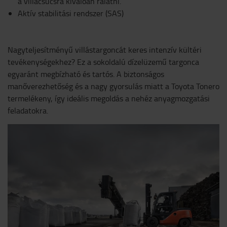
a villacsúcsra kiválóan rálátni.
Aktív stabilitási rendszer (SAS)
Nagyteljesítményű villástargoncát keres intenzív kültéri
tevékenységekhez? Ez a sokoldalú dízelüzemű targonca
egyaránt megbízható és tartós. A biztonságos
manőverezhetőség és a nagy gyorsulás miatt a Toyota Tonero
termelékeny, így ideális megoldás a nehéz anyagmozgatási
feladatokra.