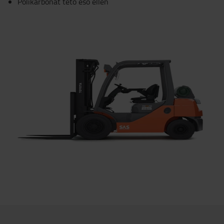
Polikarbonát tető eső ellen