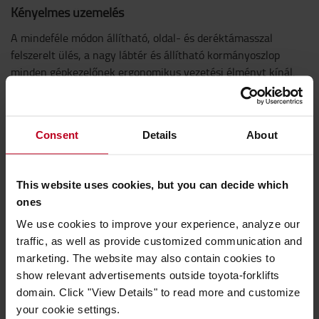
Kényelmes üzemelés
A mindeféle módon állítható, oldal- és deréktámasszal
felszerelt ülés, a nagy lábtér és állítható kormányoszlop
minden gépkezelőnek ergonomikus vezetési élményt kínál.
Consent
Details
About
This website uses cookies, but you can decide which
ones
We use cookies to improve your experience, analyze our
traffic, as well as provide customized communication and
marketing. The website may also contain cookies to
show relevant advertisements outside toyota-forklifts
domain. Click "View Details" to read more and customize
your cookie settings.