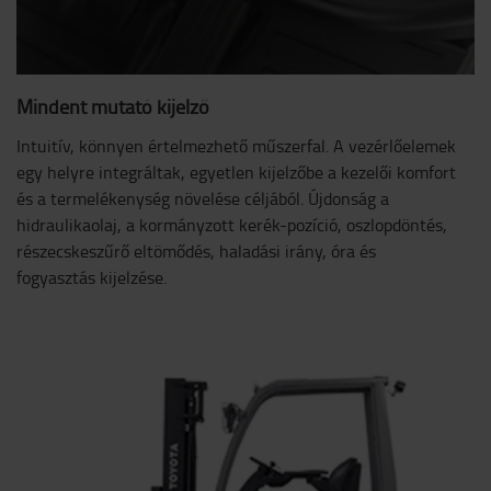
Mindent mutató kijelző
Intuitív, könnyen értelmezhető műszerfal. A vezérlőelemek
egy helyre integráltak, egyetlen kijelzőbe a kezelői komfort
és a termelékenység növelése céljából. Újdonság a
hidraulikaolaj, a kormányzott kerék-pozíció, oszlopdöntés,
részecskeszűrő eltömődés, haladási irány, óra és
fogyasztás kijelzése.