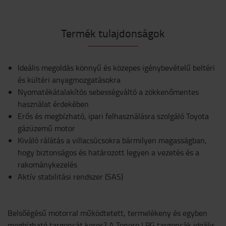
Termék tulajdonságok
Ideális megoldás könnyű és közepes igénybevételű beltéri
és kültéri anyagmozgatásokra
Nyomatékátalakítós sebességváltó a zökkenőmentes
használat érdekében
Erős és megbízható, ipari felhasználásra szolgáló Toyota
gázüzemű motor
Kiváló rálátás a villacsúcsokra bármilyen magasságban,
hogy biztonságos és határozott legyen a vezetés és a
rakománykezelés
Aktív stabilitási rendszer (SAS)
Belsőégésű motorral működtetett, termelékeny és egyben
megbízható targoncát keres? A Tonero LPG targoncák ideális