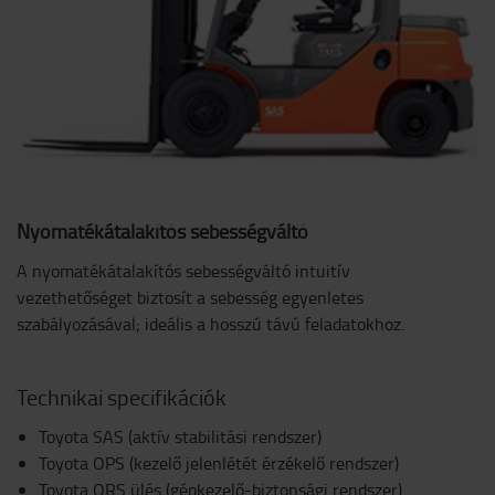
Nyomatékátalakítós sebességváltó
A nyomatékátalakítós sebességváltó intuitív
vezethetőséget biztosít a sebesség egyenletes
szabályozásával; ideális a hosszú távú feladatokhoz.
Technikai specifikációk
Toyota SAS (aktív stabilitási rendszer)
Toyota OPS (kezelő jelenlétét érzékelő rendszer)
Toyota ORS ülés (gépkezelő-biztonsági rendszer)