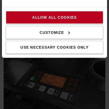
Kitűnő panorámás kilátás
ALLOW ALL COOKIES
A szabad kilátást biztosító oszlop és a fej feletti védőkeret
kitűnő kilátást biztosít a gépkezelőnek a rakományra és a
CUSTOMIZE
környezetre egyaránt.
USE NECESSARY COOKIES ONLY