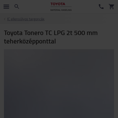
IC ellensúlyos targoncák
Toyota Tonero TC LPG 2t 500 mm
teherközépponttal