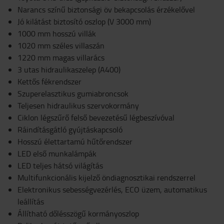
Narancs színű biztonsági öv bekapcsolás érzékelővel
Jó kilátást biztosító oszlop (V 3000 mm)
1000 mm hosszú villák
1020 mm széles villaszán
1220 mm magas villarács
3 utas hidraulikaszelep (A400)
Kettős fékrendszer
Szuperelasztikus gumiabroncsok
Teljesen hidraulikus szervokormány
Ciklon légszűrő felső bevezetésű légbeszívóval
Ráindításgátló gyújtáskapcsoló
Hosszú élettartamú hűtőrendszer
LED első munkalámpák
LED teljes hátsó világítás
Multifunkcionális kijelző öndiagnosztikai rendszerrel
Elektronikus sebességvezérlés, ECO üzem, automatikus
leállítás
Állítható dőlésszögű kormányoszlop