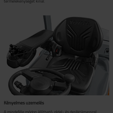
termelékenységet kínál.
Kényelmes üzemelés
A mindeféle módon állítható, oldal- és deréktámasszal