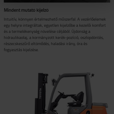
Mindent mutató kijelző
Intuitív, könnyen értelmezhető műszerfal. A vezérlőelemek
egy helyre integráltak, egyetlen kijelzőbe a kezelői komfort
és a termelékenység növelése céljából. Újdonság a
hidraulikaolaj, a kormányzott kerék-pozíció, oszlopdöntés,
részecskeszűrő eltömődés, haladási irány, óra és
fogyasztás kijelzése.