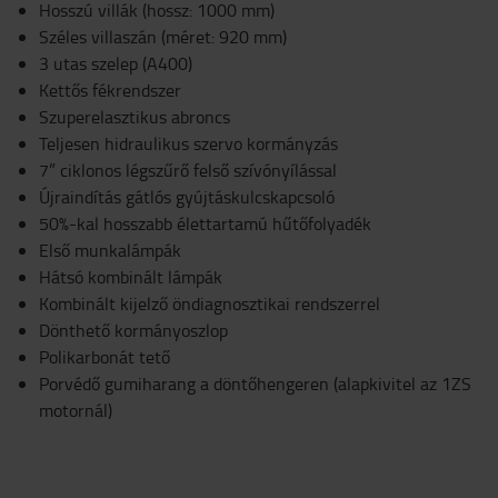
Hosszú villák (hossz: 1000 mm)
Széles villaszán (méret: 920 mm)
3 utas szelep (A400)
Kettős fékrendszer
Szuperelasztikus abroncs
Teljesen hidraulikus szervo kormányzás
7” ciklonos légszűrő felső szívónyílással
Újraindítás gátlós gyújtáskulcskapcsoló
50%-kal hosszabb élettartamú hűtőfolyadék
Első munkalámpák
Hátsó kombinált lámpák
Kombinált kijelző öndiagnosztikai rendszerrel
Dönthető kormányoszlop
Polikarbonát tető
Porvédő gumiharang a döntőhengeren (alapkivitel az 1ZS
motornál)