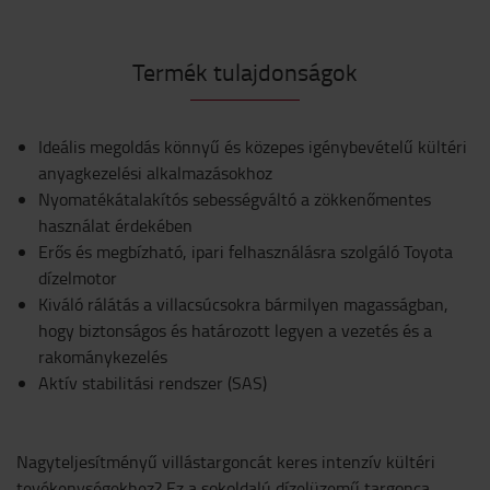
Termék tulajdonságok
Ideális megoldás könnyű és közepes igénybevételű kültéri
anyagkezelési alkalmazásokhoz
Nyomatékátalakítós sebességváltó a zökkenőmentes
használat érdekében
Erős és megbízható, ipari felhasználásra szolgáló Toyota
dízelmotor
Kiváló rálátás a villacsúcsokra bármilyen magasságban,
hogy biztonságos és határozott legyen a vezetés és a
rakománykezelés
Aktív stabilitási rendszer (SAS)
Nagyteljesítményű villástargoncát keres intenzív kültéri
tevékenységekhez? Ez a sokoldalú dízelüzemű targonca