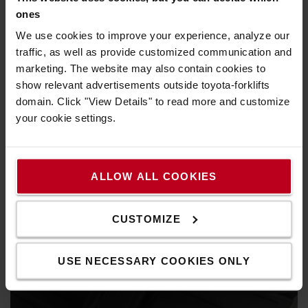
ones
A szabad kilátást biztosító oszlop és a fej feletti védőkeret
We use cookies to improve your experience, analyze our
kitűnő kilátást biztosít a gépkezelőnek a rakományra és a
traffic, as well as provide customized communication and
környezetre egyaránt.
marketing. The website may also contain cookies to
show relevant advertisements outside toyota-forklifts
domain. Click "View Details" to read more and customize
your cookie settings.
ALLOW ALL COOKIES
CUSTOMIZE
USE NECESSARY COOKIES ONLY