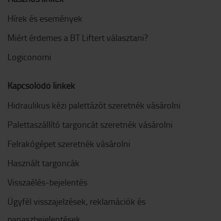
Hírek és események
Miért érdemes a BT Liftert választani?
Logiconomi
Kapcsolódó linkek
Hidraulikus kézi palettázót szeretnék vásárolni
Palettaszállító targoncát szeretnék vásárolni
Felrakógépet szeretnék vásárolni
Használt targoncák
Visszaélés-bejelentés
Ügyfél visszajelzések, reklamációk és
panaszbejelentések