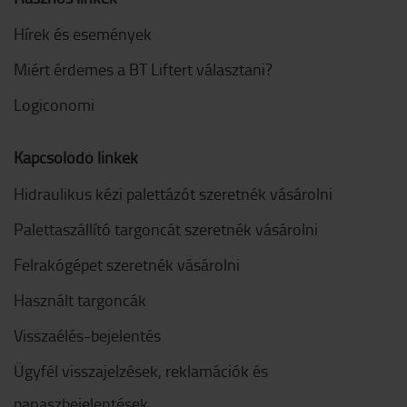
Hírek és események
Miért érdemes a BT Liftert választani?
Logiconomi
Kapcsolódó linkek
Hidraulikus kézi palettázót szeretnék vásárolni
Palettaszállító targoncát szeretnék vásárolni
Felrakógépet szeretnék vásárolni
Használt targoncák
Visszaélés-bejelentés
Ügyfél visszajelzések, reklamációk és
panaszbejelentések