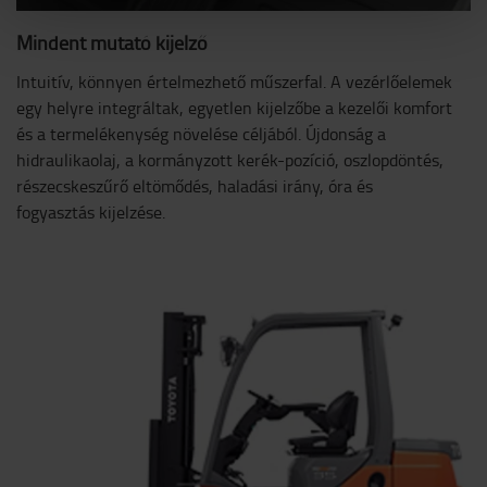
Mindent mutató kijelző
Intuitív, könnyen értelmezhető műszerfal. A vezérlőelemek
egy helyre integráltak, egyetlen kijelzőbe a kezelői komfort
és a termelékenység növelése céljából. Újdonság a
hidraulikaolaj, a kormányzott kerék-pozíció, oszlopdöntés,
részecskeszűrő eltömődés, haladási irány, óra és
fogyasztás kijelzése.