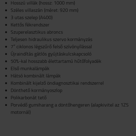
Hosszú villák (hossz: 1000 mm)
Széles villaszán (méret: 920 mm)
3 utas szelep (A400)
Kettős fékrendszer
Szuperelasztikus abroncs
Teljesen hidraulikus szervo kormányzás
7” ciklonos légszűrő felső szívónyílással
Újraindítás gátlós gyújtáskulcskapcsoló
50%-kal hosszabb élettartamú hűtőfolyadék
Első munkalámpák
Hátsó kombinált lámpák
Kombinált kijelző öndiagnosztikai rendszerrel
Dönthető kormányoszlop
Polikarbonát tető
Porvédő gumiharang a döntőhengeren (alapkivitel az 1ZS
motornál)