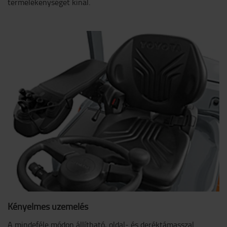
termelékenységet kínál.
Kényelmes üzemelés
A mindeféle módon állítható, oldal- és deréktámasszal