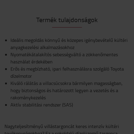
Termék tulajdonságok
Ideális megoldás könnyű és közepes igénybevételű kültéri
anyagkezelési alkalmazásokhoz
Nyomatékátalakítós sebességváltó a zökkenőmentes
használat érdekében
Erős és megbízható, ipari felhasználásra szolgáló Toyota
dízelmotor
Kiváló rálátás a villacsúcsokra bármilyen magasságban,
hogy biztonságos és határozott legyen a vezetés és a
rakománykezelés
Aktív stabilitási rendszer (SAS)
Nagyteljesítményű villástargoncát keres intenzív kültéri
tevékenységekhez? Ez a sokoldalú dízelüzemű targonca