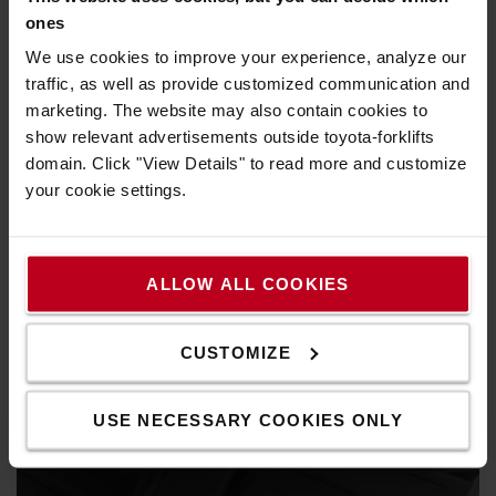
ones
A szabad kilátást biztosító oszlop és a fej feletti védőkeret
We use cookies to improve your experience, analyze our
kitűnő kilátást biztosít a gépkezelőnek a rakományra és a
traffic, as well as provide customized communication and
környezetre egyaránt.
marketing. The website may also contain cookies to
show relevant advertisements outside toyota-forklifts
domain. Click "View Details" to read more and customize
your cookie settings.
ALLOW ALL COOKIES
CUSTOMIZE
USE NECESSARY COOKIES ONLY