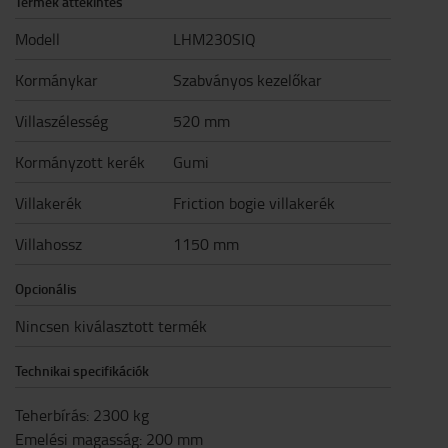
Termék áttekintés
Modell
LHM230SIQ
Kormánykar
Szabványos kezelőkar
Villaszélesség
520 mm
Kormányzott kerék
Gumi
Villakerék
Friction bogie villakerék
Villahossz
1150 mm
Opcionális
Nincsen kiválasztott termék
Technikai specifikációk
Teherbírás
:
2300
kg
Emelési magasság
:
200
mm