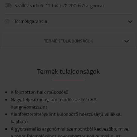
Szállítás idő 6-12 hét
(+
7 200 Ft/targonca
)
Termékgarancia
TERMÉK TULAJDONSÁGOK
Termék tulajdonságok
Kifejezetten halk működésű
Nagy teljesítmény, ám mindössze 62 dBA
hangnyomásszint
Alapfelszereltségként különböző hosszúságú villákkal
kapható
A gyorsemelés ergonómiai szempontból kedvezőbb, mivel
a teher felemeléséhez kevesebbszer kell pumpálni az