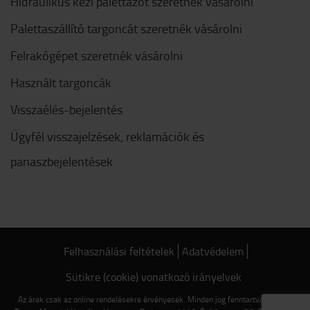
Hidraulikus kézi palettázót szeretnék vásárolni
Palettaszállító targoncát szeretnék vásárolni
Felrakógépet szeretnék vásárolni
Használt targoncák
Visszaélés-bejelentés
Ügyfél visszajelzések, reklamációk és
panaszbejelentések
Felhasználási feltételek
Adatvédelem
Sütikre (cookie) vonatkozó irányelvek
Az árak csak az online rendelésekre érvényesek. Minden jog fenntartva © 2022