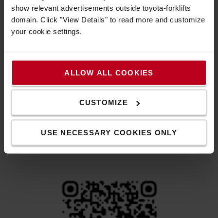
show relevant advertisements outside toyota-forklifts
domain. Click "View Details" to read more and customize
your cookie settings.
ALLOW ALL COOKIES
12 zsírzási pont
CUSTOMIZE
A Toyota Lifter kézi raklapemelő targoncák akár 12 kenési
ponttal is rendelkezhetnek a jobb kenés, a hosszabb
USE NECESSARY COOKIES ONLY
élettartam és a kisebb kopás érdekében.