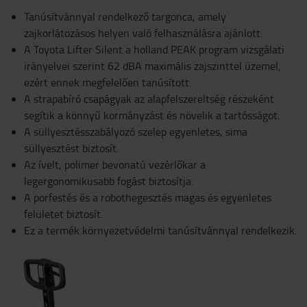
Tanúsítvánnyal rendelkező targonca, amely
zajkorlátozásos helyen való felhasználásra ajánlott.
A Toyota Lifter Silent a holland PEAK program vizsgálati
irányelvei szerint 62 dBA maximális zajszinttel üzemel,
ezért ennek megfelelően tanúsított.
A strapabíró csapágyak az alapfelszereltség részeként
segítik a könnyű kormányzást és növelik a tartósságot.
A süllyesztésszabályozó szelep egyenletes, sima
süllyesztést biztosít.
Az ívelt, polimer bevonatú vezérlőkar a
legergonomikusabb fogást biztosítja.
A porfestés és a robothegesztés magas és egyenletes
felületet biztosít.
Ez a termék környezetvédelmi tanúsítvánnyal rendelkezik.