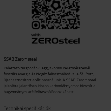
SSAB Zero™ steel
Palettázó targoncánk leggyakoribb keretméreteinél
fosszilis energia és biogáz felhasználásával előállított,
újrahasznosított acélt használunk. A SSAB Zero™ steel
jelenléte jelentősen kisebb karbonlábnyomot biztosít a
hagyományos acélfelhasználáshoz képest.
Technikai specifikációk