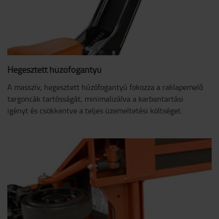
Hegesztett húzófogantyú
A masszív, hegesztett húzófogantyú fokozza a raklapemelő
targoncák tartósságát, minimalizálva a karbantartási
igényt és csökkentve a teljes üzemeltetési költséget.