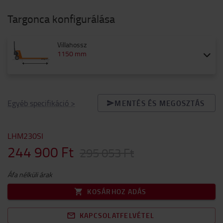
Targonca konfigurálása
Villahossz
1150 mm
Egyéb specifikáció
>
MENTÉS ÉS MEGOSZTÁS
LHM230SI
244 900 Ft
295 053 Ft
Áfa nélküli árak
KOSÁRHOZ ADÁS
KAPCSOLATFELVÉTEL