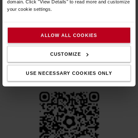
domain. Click "View Details" to read more and customize
your cookie settings.
ALLOW ALL COOKIES
12 zsírzási pont
A Toyota Lifter kézi raklapemelő targoncák akár 12 kenési
CUSTOMIZE
ponttal is rendelkezhetnek a jobb kenés, a hosszabb
élettartam és a kisebb kopás érdekében.
USE NECESSARY COOKIES ONLY