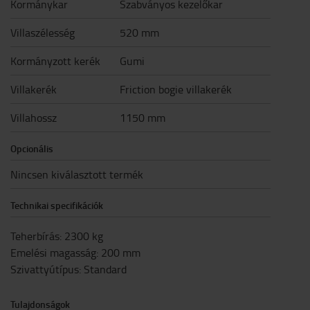
Kormánykar
Szabványos kezelőkar
Villaszélesség
520 mm
Kormányzott kerék
Gumi
Villakerék
Friction bogie villakerék
Villahossz
1150 mm
Opcionális
Nincsen kiválasztott termék
Technikai specifikációk
Teherbírás
:
2300
kg
Emelési magasság
:
200
mm
Szivattyútípus
:
Standard
Tulajdonságok