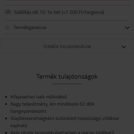
Szállítás idő 12-14 hét
(+
7 200 Ft/targonca
)
Termékgarancia
TERMÉK TULAJDONSÁGOK
Termék tulajdonságok
Kifejezetten halk működésű
Nagy teljesítmény, ám mindössze 62 dBA
hangnyomásszint
Alapfelszereltségként különböző hosszúságú villákkal
kapható
Akár ötször hosszabb élettartam a piacon található