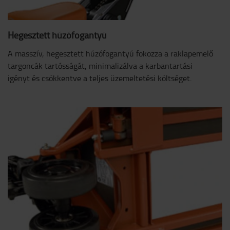
Hegesztett húzófogantyú
A masszív, hegesztett húzófogantyú fokozza a raklapemelő
targoncák tartósságát, minimalizálva a karbantartási
igényt és csökkentve a teljes üzemeltetési költséget.