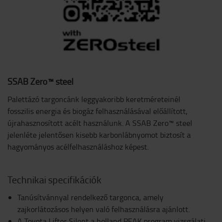
SSAB Zero™ steel
Palettázó targoncánk leggyakoribb keretméreteinél
fosszilis energia és biogáz felhasználásával előállított,
újrahasznosított acélt használunk. A SSAB Zero™ steel
jelenléte jelentősen kisebb karbonlábnyomot biztosít a
hagyományos acélfelhasználáshoz képest.
Technikai specifikációk
Tanúsítvánnyal rendelkező targonca, amely
zajkorlátozásos helyen való felhasználásra ajánlott.
A Toyota Lifter Silent a holland PEAK program vizsgálati