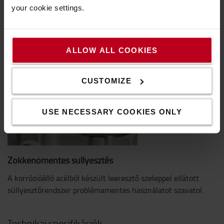
your cookie settings.
ALLOW ALL COOKIES
CUSTOMIZE
USE NECESSARY COOKIES ONLY
Zökkenőmentes süllyesztés
A korrózióálló acélból készült leeresztő szeleppel ellátott
süllyesztőrendszer problémamentes használatot szavatol.
Technikai specifikációk