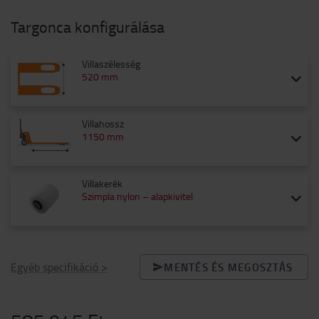
Targonca konfigurálása
Villaszélesség
520 mm
Villahossz
1150 mm
Villakerék
Szimpla nylon – alapkivitel
Egyéb specifikáció
>
MENTÉS ÉS MEGOSZTÁS