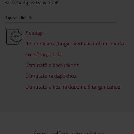
Szivattyútípus
:
Galvanizált
Kapcsolt linkek
Adatlap
12 indok arra, hogy miért vásároljon Toyota
emelőtargoncát
Útmutató a kerekekhez
Útmutató raklapokhoz
Útmutató a kézi raklapemelő targoncához
Lépjen velünk kapcsolatba