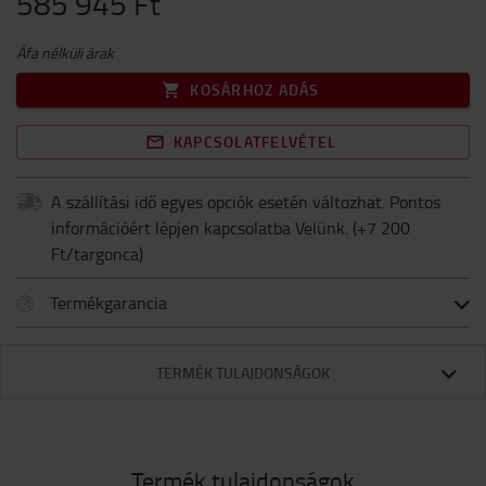
585 945 Ft
Áfa nélküli árak
KOSÁRHOZ ADÁS
KAPCSOLATFELVÉTEL
A szállítási idő egyes opciók esetén változhat. Pontos
információért lépjen kapcsolatba Velünk.
(+
7 200
Ft/targonca
)
Termékgarancia
TERMÉK TULAJDONSÁGOK
Termék tulajdonságok