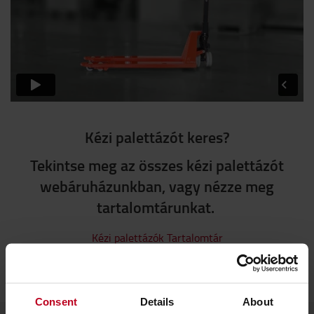
Kézi palettázót keres?
Tekintse meg az összes kézi palettázót
webáruházunkban, vagy nézze meg
tartalomtárunkat.
Kézi palettázók
Tartalomtár
Consent
Details
About