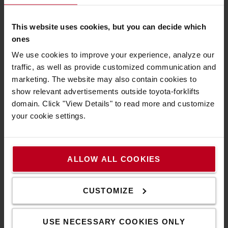
A Toyotáról
This website uses cookies, but you can decide which
ones
Kik vagyunk mi
We use cookies to improve your experience, analyze our
Miért vásároljunk Toyotát
traffic, as well as provide customized communication and
marketing. The website may also contain cookies to
Letöltések
show relevant advertisements outside toyota-forklifts
domain. Click "View Details" to read more and customize
Fenntarthatóság
your cookie settings.
QHSEE
Magatartási kódex
ALLOW ALL COOKIES
Innováció
CUSTOMIZE
Hogyan vásároljak
Szállítási & fizetési feltételek
USE NECESSARY COOKIES ONLY