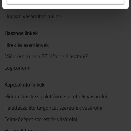
GYIK
Hogyan vásárolhat online
Hasznos linkek
Hírek és események
Miért érdemes a BT Liftert választani?
Logiconomi
Kapcsolódó linkek
Hidraulikus kézi palettázót szeretnék vásárolni
Palettaszállító targoncát szeretnék vásárolni
Felrakógépet szeretnék vásárolni
Használt targoncák