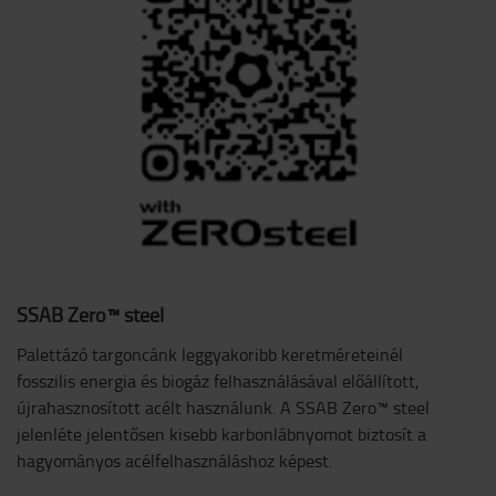
SSAB Zero™ steel
Palettázó targoncánk leggyakoribb keretméreteinél
fosszilis energia és biogáz felhasználásával előállított,
újrahasznosított acélt használunk. A SSAB Zero™ steel
jelenléte jelentősen kisebb karbonlábnyomot biztosít a
hagyományos acélfelhasználáshoz képest.