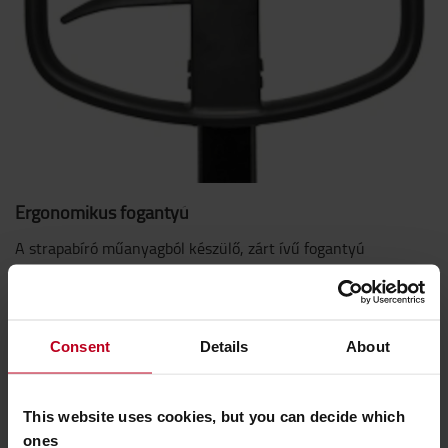
Ergonomikus fogantyú
A strapabíró műanyagból készülő, zárt ívű fogantyú
kényelmes fogást kínál, és védi a gépkezelő kezét.
Consent
Details
About
This website uses cookies, but you can decide which
ones