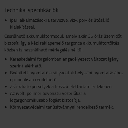
Technikai specifikációk
Ipari alkalmazásokra tervezve: víz-, por- és ütésálló
kialakítással.
Cserélhető akkumulátormodul, amely akár 35 órás üzemidőt
biztosít, így a kézi raklapemelő targonca akkumulátortöltés
közben is használható mérlegelés nélkül.
Kereskedelmi forgalomban engedélyezett változat igény
szerint elérhető.
Beépített nyomtató a súlyadatok helyszíni nyomtatásához
opcionálisan rendelhető.
Zsírozható perselyek a hosszú élettartam érdekében.
Az ívelt, polimer bevonatú vezérlőkar a
legergonomikusabb fogást biztosítja.
Környezetvédelmi tanúsítvánnyal rendelkező termék.