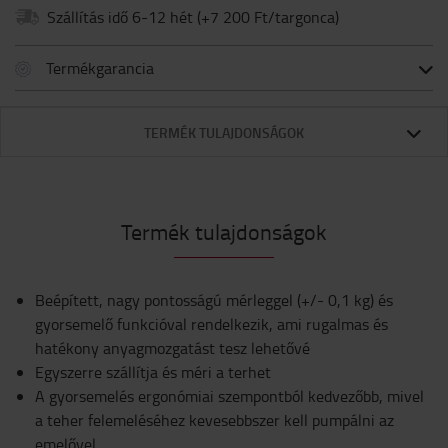
Szállítás idő 6-12 hét
(+
7 200 Ft/targonca
)
Termékgarancia
TERMÉK TULAJDONSÁGOK
Termék tulajdonságok
Beépített, nagy pontosságú mérleggel (+/- 0,1 kg) és
gyorsemelő funkcióval rendelkezik, ami rugalmas és
hatékony anyagmozgatást tesz lehetővé
Egyszerre szállítja és méri a terhet
A gyorsemelés ergonómiai szempontból kedvezőbb, mivel
a teher felemeléséhez kevesebbszer kell pumpálni az
emelővel