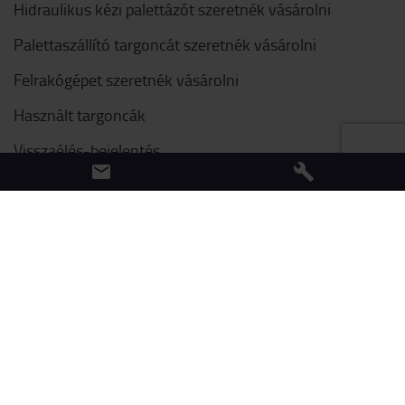
Hidraulikus kézi palettázót szeretnék vásárolni
Palettaszállító targoncát szeretnék vásárolni
Felrakógépet szeretnék vásárolni
Használt targoncák
Visszaélés-bejelentés
Ügyfél visszajelzések, reklamációk és
panaszbejelentések
Felhasználási feltételek
Adatvédelem
Sütikre (cookie) vonatkozó irányelvek
Az árak csak az online rendelésekre érvényesek. Minden jog fenntartva © 2022