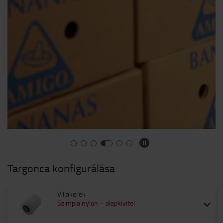
Targonca konfigurálása
Villakerék
Szimpla nylon – alapkivitel