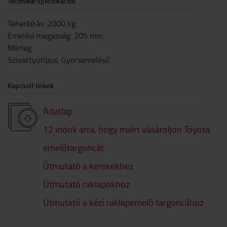
Technikai specifikációk
Teherbírás
:
2000
kg
Emelési magasság
:
205
mm
Mérleg
Szivattyútípus
:
Gyorsemelésű
Kapcsolt linkek
Adatlap
12 indok arra, hogy miért vásároljon Toyota
emelőtargoncát
Útmutató a kerekekhez
Útmutató raklapokhoz
Útmutató a kézi raklapemelő targoncához