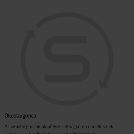
Okostargonca
Az okostargoncák alapfelszereltségként rendelkeznek
telematikai hardverrel. A targoncák könnyen