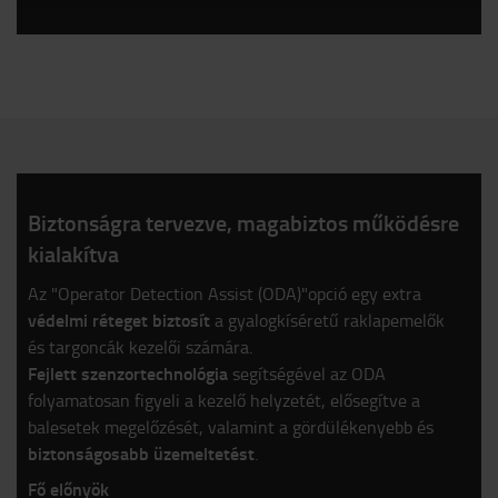
Biztonságra tervezve, magabiztos működésre
kialakítva
Az "Operator Detection Assist (ODA)"opció egy extra
védelmi réteget biztosít
a gyalogkíséretű raklapemelők
és targoncák kezelői számára.
Fejlett szenzortechnológia
segítségével az ODA
folyamatosan figyeli a kezelő helyzetét, elősegítve a
balesetek megelőzését, valamint a gördülékenyebb és
biztonságosabb üzemeltetést
.
Fő előnyök