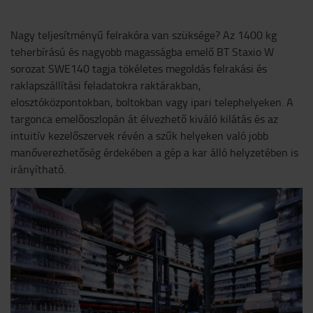
Nagy teljesítményű felrakóra van szüksége? Az 1400 kg
teherbírású és nagyobb magasságba emelő BT Staxio W
sorozat SWE140 tagja tökéletes megoldás felrakási és
raklapszállítási feladatokra raktárakban,
elosztóközpontokban, boltokban vagy ipari telephelyeken. A
targonca emelőoszlopán át élvezhető kiváló kilátás és az
intuitív kezelőszervek révén a szűk helyeken való jobb
manőverezhetőség érdekében a gép a kar álló helyzetében is
irányítható.