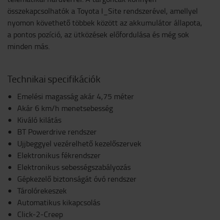
összekapcsolhatók a Toyota I_Site rendszerével, amellyel
nyomon követhető többek között az akkumulátor állapota,
a pontos pozíció, az ütközések előfordulása és még sok
minden más.
Technikai specifikációk
Emelési magasság akár 4,75 méter
Akár 6 km/h menetsebesség
Kiváló kilátás
BT Powerdrive rendszer
Ujjbeggyel vezérelhető kezelőszervek
Elektronikus fékrendszer
Elektronikus sebességszabályozás
Gépkezelő biztonságát óvó rendszer
Tárolórekeszek
Automatikus kikapcsolás
Click-2-Creep