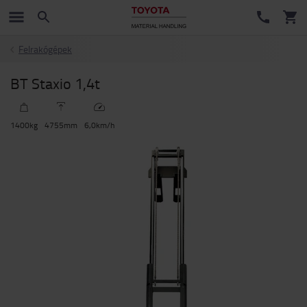
Felrakógépek
BT Staxio 1,4t
1400
kg
4755
mm
6,0
km/h