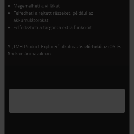
Megemelheti a villákat
Felfedheti a rejtett részeket, például az
akkumulátorokat
Felfedezheti a targonca extra funkcióit
elérhető
A „TMH Product Explorer” alkalmazás
az iOS és
Android áruházakban.
Please
accept marketing-cookies
to watch this
video.