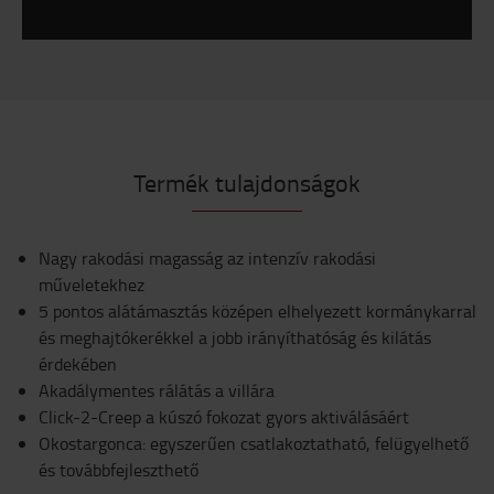
Termék tulajdonságok
Nagy rakodási magasság az intenzív rakodási
műveletekhez
5 pontos alátámasztás középen elhelyezett kormánykarral
és meghajtókerékkel a jobb irányíthatóság és kilátás
érdekében
Akadálymentes rálátás a villára
Click-2-Creep a kúszó fokozat gyors aktiválásáért
Okostargonca: egyszerűen csatlakoztatható, felügyelhető
és továbbfejleszthető