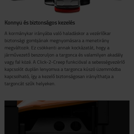
Könnyű és biztonságos kezelés
A kormánykar irányába való haladáskor a vezérlőkar
biztonsági gombjának megnyomásara a menetirány
megváltozik. Ez csökkenti annak kockázatát, hogy a
járművezető beszoruljon a targonca és valamilyen akadály
vagy fal közé. A Click-2-Creep funkcióval a sebességvezérlő
kapcsolót duplán lenyomva a targonca kúszó üzemmódba
kapcsolható, így a kezelő biztonságosan irányíthatja a
targoncát szűk helyeken.