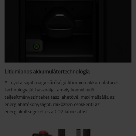
Lítiumionos akkumulátortechnológia
A Toyota saját, nagy sűrűségű lítiumion akkumulátoros
technológiáját használja, amely kiemelkedő
teljesítményszinteket tesz lehetővé, maximalizálja az
energiahatékonyságot, miközben csökkenti az
energiaköltségeket és a CO2 kibocsátást.