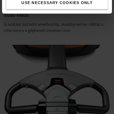
USE NECESSARY COOKIES ONLY
Kiváló kilátás
Jó kilátást biztosító emelőoszlop, akadálymentes rálátás a
villacsúcsra a gépkezelő ülésében ülve.