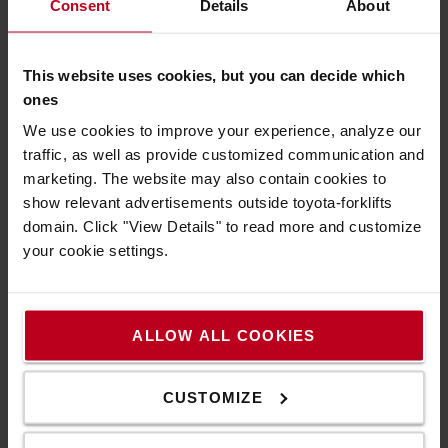
Consent
Details
About
Kiváló stabilitás
This website uses cookies, but you can decide which
A BT egyedülálló 5 pontos alátámasztása kiváló stabilitást
ones
és irányíthatóságot biztosít.
We use cookies to improve your experience, analyze our
traffic, as well as provide customized communication and
marketing. The website may also contain cookies to
show relevant advertisements outside toyota-forklifts
domain. Click "View Details" to read more and customize
your cookie settings.
ALLOW ALL COOKIES
CUSTOMIZE