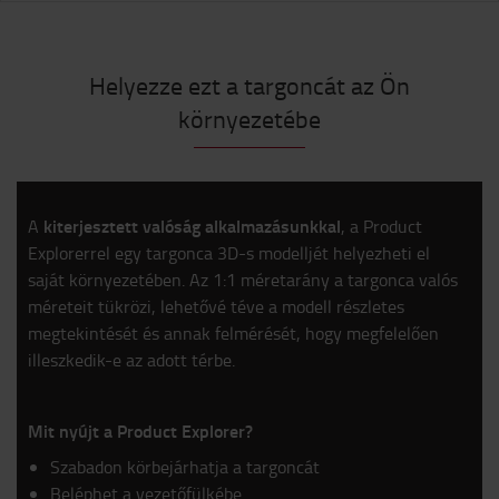
Helyezze ezt a targoncát az Ön
környezetébe
kiterjesztett valóság alkalmazásunkkal
A
, a Product
Explorerrel egy targonca 3D-s modelljét helyezheti el
saját környezetében. Az 1:1 méretarány a targonca valós
méreteit tükrözi, lehetővé téve a modell részletes
megtekintését és annak felmérését, hogy megfelelően
illeszkedik-e az adott térbe.
Mit nyújt a Product Explorer?
Szabadon körbejárhatja a targoncát
Beléphet a vezetőfülkébe