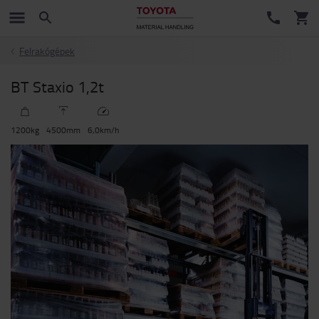
Felrakógépek
BT Staxio 1,2t
1200
kg
4500
mm
6,0
km/h