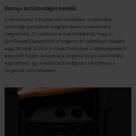
Könnyű és biztonságos kezelés
A kormánykar irányába való haladáskor a vezérlőkar
biztonsági gombjának megnyomásara a menetirány
megváltozik. Ez csökkenti annak kockázatát, hogy a
járművezető beszoruljon a targonca és valamilyen akadály
vagy fal közé. A Click-2-Creep funkcióval a sebességvezérlő
kapcsolót duplán lenyomva a targonca kúszó üzemmódba
kapcsolható, így a kezelő biztonságosan irányíthatja a
targoncát szűk helyeken.