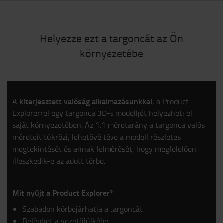
Helyezze ezt a targoncát az Ön
környezetébe
kiterjesztett valóság alkalmazásunkkal
A
, a Product
Explorerrel egy targonca 3D-s modelljét helyezheti el
saját környezetében. Az 1:1 méretarány a targonca valós
méreteit tükrözi, lehetővé téve a modell részletes
megtekintését és annak felmérését, hogy megfelelően
illeszkedik-e az adott térbe.
Mit nyújt a Product Explorer?
Szabadon körbejárhatja a targoncát
Beléphet a vezetőfülkébe