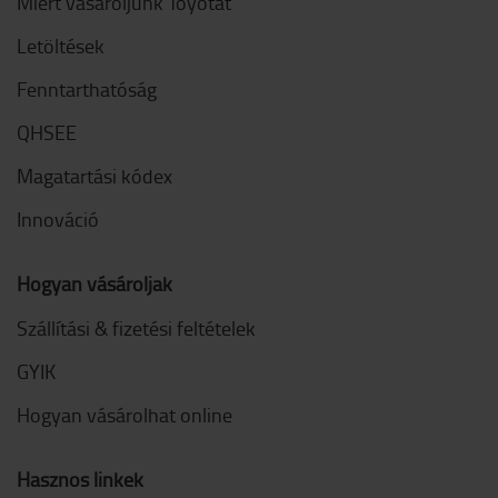
Miért vásároljunk Toyotát
Letöltések
Fenntarthatóság
QHSEE
Magatartási kódex
Innováció
Hogyan vásároljak
Szállítási & fizetési feltételek
GYIK
Hogyan vásárolhat online
Hasznos linkek