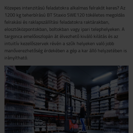
Közepes intenzitású feladatokra alkalmas felrakót keres? Az
1200 kg teherbírású BT Staxio SWE120 tökéletes megoldás
felrakási és raklapszállítási feladatokra raktárakban,
elosztóközpontokban, boltokban vagy ipari telephelyeken. A
targonca emelőoszlopán át élvezhető kiváló kilátás és az
intuitív kezelőszervek révén a szűk helyeken való jobb
manőverezhetőség érdekében a gép a kar álló helyzetében is
irányítható.