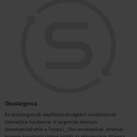
Okostargonca
Az okostargoncák alapfelszereltségként rendelkeznek
telematikai hardverrel. A targoncák könnyen
összekapcsolhatók a Toyota I_Site rendszerével, amellyel
nyomon követhető többek között az akkumulátor állapota,