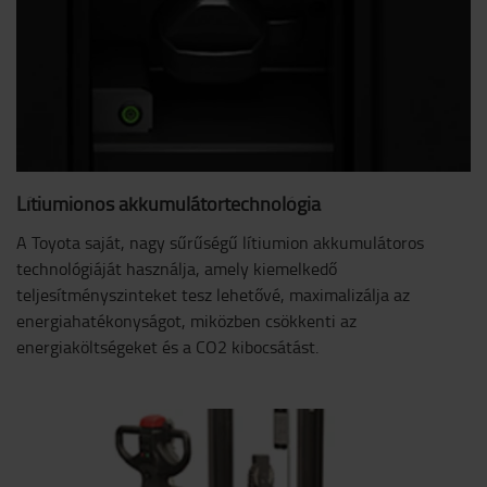
Lítiumionos akkumulátortechnológia
A Toyota saját, nagy sűrűségű lítiumion akkumulátoros
technológiáját használja, amely kiemelkedő
teljesítményszinteket tesz lehetővé, maximalizálja az
energiahatékonyságot, miközben csökkenti az
energiaköltségeket és a CO2 kibocsátást.