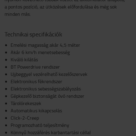
a pontos pozíció, az ütközések előfordulása és még sok
minden más.
Technikai specifikációk
Emelési magasság akár 4,5 méter
Akár 6 km/h menetsebesség
Kiváló kilátás
BT Powerdrive rendszer
Ujjbeggyel vezérelhető kezelőszervek
Elektronikus fékrendszer
Elektronikus sebességszabályozás
Gépkezelő biztonságát óvó rendszer
Tárolórekeszek
Automatikus kikapcsolás
Click-2-Creep
Programozható teljesítmény
Könnyű hozzáférés karbantartási céllal