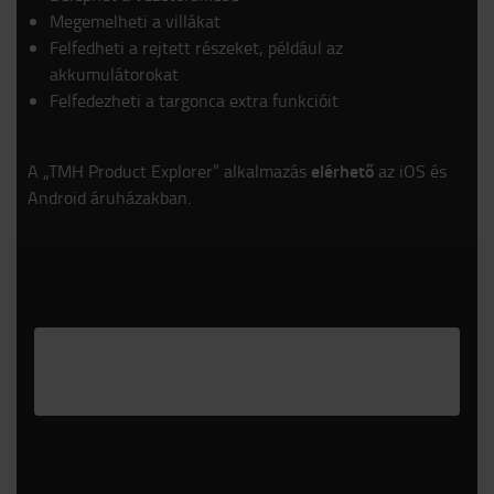
Megemelheti a villákat
Felfedheti a rejtett részeket, például az
akkumulátorokat
Felfedezheti a targonca extra funkcióit
elérhető
A „TMH Product Explorer” alkalmazás
az iOS és
Android áruházakban.
Please
accept marketing-cookies
to watch this
video.