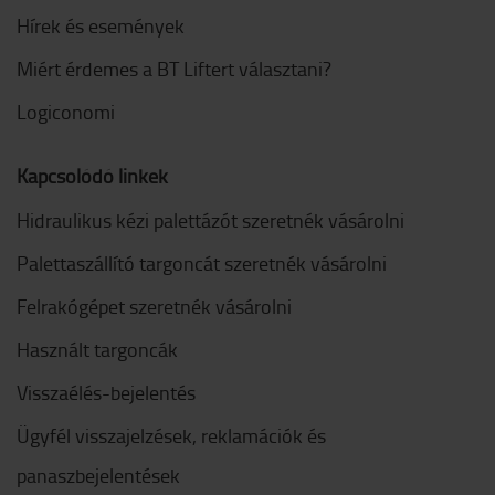
Hírek és események
Miért érdemes a BT Liftert választani?
Logiconomi
Kapcsolódó linkek
Hidraulikus kézi palettázót szeretnék vásárolni
Palettaszállító targoncát szeretnék vásárolni
Felrakógépet szeretnék vásárolni
Használt targoncák
Visszaélés-bejelentés
Ügyfél visszajelzések, reklamációk és
panaszbejelentések