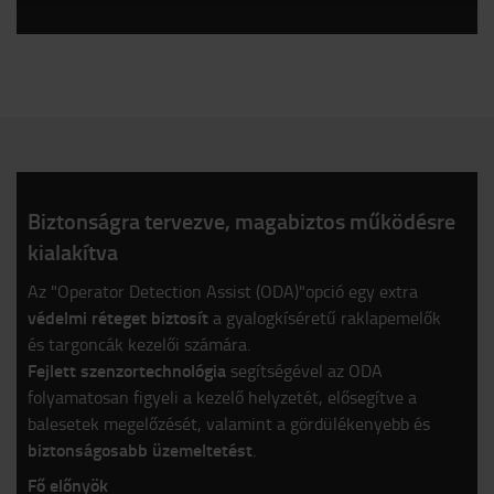
Biztonságra tervezve, magabiztos működésre
kialakítva
Az "Operator Detection Assist (ODA)"opció egy extra
védelmi réteget biztosít
a gyalogkíséretű raklapemelők
és targoncák kezelői számára.
Fejlett szenzortechnológia
segítségével az ODA
folyamatosan figyeli a kezelő helyzetét, elősegítve a
balesetek megelőzését, valamint a gördülékenyebb és
biztonságosabb üzemeltetést
.
Fő előnyök