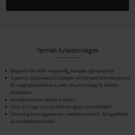
Termék tulajdonságok
Nagyobb felrakási magasság, közepes igénybevétel
5 pontos alátámasztás középen elhelyezett kormánykarral
és meghajtókerékkel a jobb irányíthatóság és kilátás
érdekében
Akadálymentes rálátás a villára
Click-2-Creep a kúszó fokozat gyors aktiválásáért
Okostargonca: egyszerűen csatlakoztatható, felügyelhető
és továbbfejleszthető