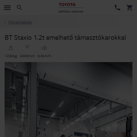
Felrakógépek
BT Staxio 1.2t emelhető támasztókarokkal
1200
kg
4500
mm
6,0
km/h