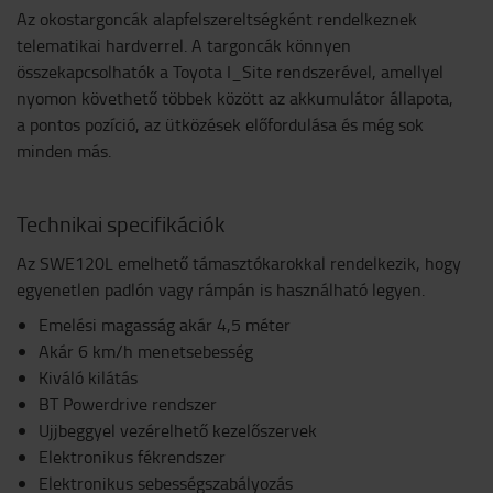
Az okostargoncák alapfelszereltségként rendelkeznek
telematikai hardverrel. A targoncák könnyen
összekapcsolhatók a Toyota I_Site rendszerével, amellyel
nyomon követhető többek között az akkumulátor állapota,
a pontos pozíció, az ütközések előfordulása és még sok
minden más.
Technikai specifikációk
Az SWE120L emelhető támasztókarokkal rendelkezik, hogy
egyenetlen padlón vagy rámpán is használható legyen.
Emelési magasság akár 4,5 méter
Akár 6 km/h menetsebesség
Kiváló kilátás
BT Powerdrive rendszer
Ujjbeggyel vezérelhető kezelőszervek
Elektronikus fékrendszer
Elektronikus sebességszabályozás