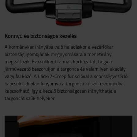
Könnyű és biztonságos kezelés
A kormánykar irányába való haladáskor a vezérlőkar
biztonsági gombjának megnyomásara a menetirány
megváltozik. Ez csökkenti annak kockázatát, hogy a
járművezető beszoruljon a targonca és valamilyen akadály
vagy fal közé. A Click-2-Creep funkcióval a sebességvezérlő
kapcsolót duplán lenyomva a targonca kúszó üzemmódba
kapcsolható, így a kezelő biztonságosan irányíthatja a
targoncát szűk helyeken.