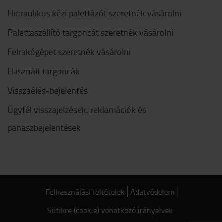
Hidraulikus kézi palettázót szeretnék vásárolni
Palettaszállító targoncát szeretnék vásárolni
Felrakógépet szeretnék vásárolni
Használt targoncák
Visszaélés-bejelentés
Ügyfél visszajelzések, reklamációk és
panaszbejelentések
Felhasználási feltételek
Adatvédelem
Sütikre (cookie) vonatkozó irányelvek