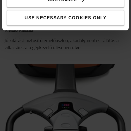
USE NECESSARY COOKIES ONLY
Kiváló kilátás
Jó kilátást biztosító emelőoszlop, akadálymentes rálátás a
villacsúcsra a gépkezelő ülésében ülve.