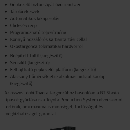
Gépkezelő biztonságát óvó rendszer
Tárolórekeszek
Automatikus kikapcsolás
Click-2-creep
Programozható teljesítmény
Könnyű hozzáférés karbantartási céllal
Okostargonca telematikai hardverrel
Beépített töltő (kiegészítő)
Sensilift (kiegészítő)
Felhajtható gépkezelői platform (kiegészítő)
Alacsony hőmérsékletre alkalmas hidraulikaolaj
(kiegészítő)
Az összes többi Toyota targoncához hasonlóan a BT Staxio
típusok gyártása is a Toyota Production System elvei szerint
történik, ami maximális minőséget, tartósságot és
megbízhatóságot garantál.