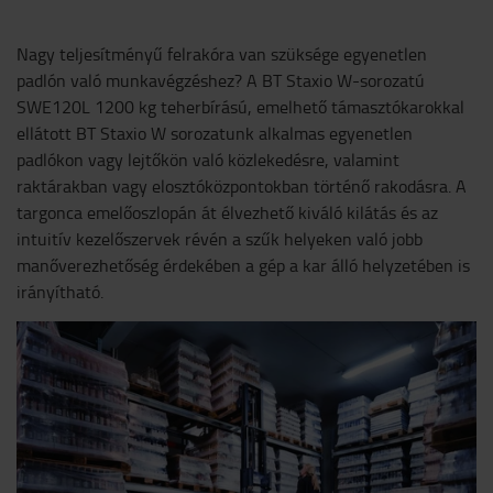
Nagy teljesítményű felrakóra van szüksége egyenetlen
padlón való munkavégzéshez? A BT Staxio W-sorozatú
SWE120L 1200 kg teherbírású, emelhető támasztókarokkal
ellátott BT Staxio W sorozatunk alkalmas egyenetlen
padlókon vagy lejtőkön való közlekedésre, valamint
raktárakban vagy elosztóközpontokban történő rakodásra. A
targonca emelőoszlopán át élvezhető kiváló kilátás és az
intuitív kezelőszervek révén a szűk helyeken való jobb
manőverezhetőség érdekében a gép a kar álló helyzetében is
irányítható.