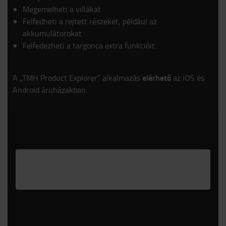
Megemelheti a villákat
Felfedheti a rejtett részeket, például az
akkumulátorokat
Felfedezheti a targonca extra funkcióit
elérhető
A „TMH Product Explorer” alkalmazás
az iOS és
Android áruházakban.
Please
accept marketing-cookies
to watch this
video.