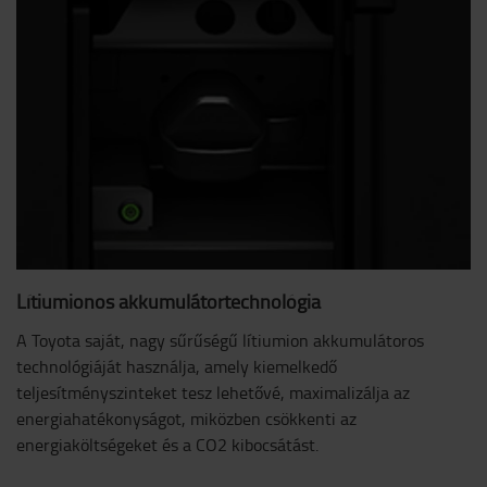
Lítiumionos akkumulátortechnológia
A Toyota saját, nagy sűrűségű lítiumion akkumulátoros
technológiáját használja, amely kiemelkedő
teljesítményszinteket tesz lehetővé, maximalizálja az
energiahatékonyságot, miközben csökkenti az
energiaköltségeket és a CO2 kibocsátást.