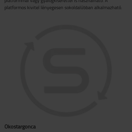
platformmal vagy gyalogkísérettel is használható. A
platformos kivitel lényegesen sokoldalúbban alkalmazható.
Okostargonca