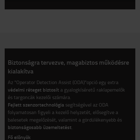
Biztonságra tervezve, magabiztos működésre
kialakítva
Az "Operator Detection Assist (ODA)"opció egy extra
védelmi réteget biztosít
a gyalogkíséretű raklapemelők
és targoncák kezelői számára.
Fejlett szenzortechnológia
segítségével az ODA
folyamatosan figyeli a kezelő helyzetét, elősegítve a
balesetek megelőzését, valamint a gördülékenyebb és
biztonságosabb üzemeltetést
.
Fő előnyök