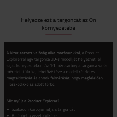
Helyezze ezt a targoncát az Ön
környezetébe
kiterjesztett valóság alkalmazásunkkal
A
, a Product
Explorerrel egy targonca 3D-s modelljét helyezheti el
saját környezetében. Az 1:1 méretarány a targonca valós
méreteit tükrözi, lehetővé téve a modell részletes
megtekintését és annak felmérését, hogy megfelelően
illeszkedik-e az adott térbe.
Mit nyújt a Product Explorer?
Szabadon körbejárhatja a targoncát
Beléphet a vezetőfülkébe