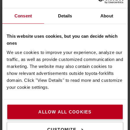
Consent
Details
About
Emelhető támasztókarok
A támasztókarok megemelésével a targonca egyenetlen
padlón vagy lejtőn is használható. Ez a modell egy raklapot
This website uses cookies, but you can decide which
tud felvenni a villákra, míg egy másikat a támasztókarokra.
ones
We use cookies to improve your experience, analyze our
traffic, as well as provide customized communication and
marketing. The website may also contain cookies to
show relevant advertisements outside toyota-forklifts
domain. Click "View Details" to read more and customize
your cookie settings.
ALLOW ALL COOKIES
CUSTOMIZE