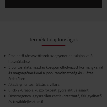
Termék tulajdonságok
Emelhető támasztókarok az egyenetlen talajon való
használathoz
5 pontos alátámasztás középen elhelyezett kormánykarral
és meghajtókerékkel a jobb irányíthatóság és kilátás
érdekében
Akadálymentes rálátás a villára
Click-2-Creep a kúszó fokozat gyors aktiválásáért
Okostargonca: egyszerűen csatlakoztatható, felügyelhető
és továbbfejleszthető