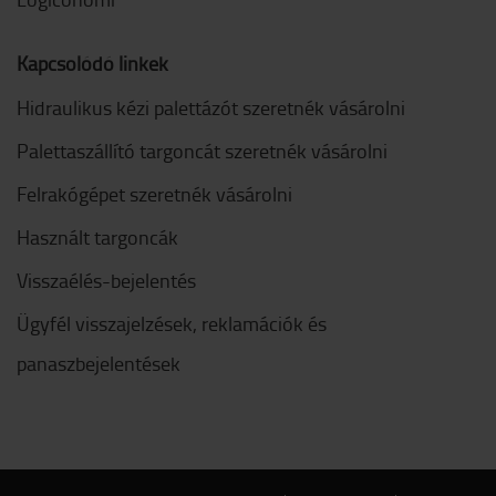
Kapcsolódó linkek
Hidraulikus kézi palettázót szeretnék vásárolni
Palettaszállító targoncát szeretnék vásárolni
Felrakógépet szeretnék vásárolni
Használt targoncák
Visszaélés-bejelentés
Ügyfél visszajelzések, reklamációk és
panaszbejelentések