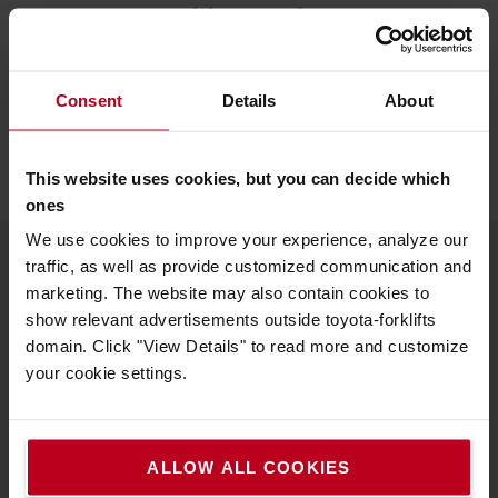
targoncáját, vagy nézze meg
tartalomtárunkat.
ELEKTROMOS ELLENSÚLYOS TARGONCÁK
Consent
Details
About
TARTALOMTÁR
This website uses cookies, but you can decide which
ones
We use cookies to improve your experience, analyze our
traffic, as well as provide customized communication and
marketing. The website may also contain cookies to
A Toyotáról
show relevant advertisements outside toyota-forklifts
Kik vagyunk mi
domain. Click "View Details" to read more and customize
your cookie settings.
Miért vásároljunk Toyotát
Letöltések
ALLOW ALL COOKIES
Fenntarthatóság