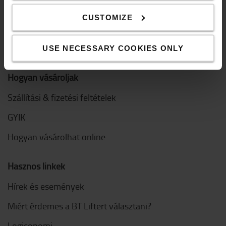
QHSEE
CUSTOMIZE
Magatartási kódex
Innováció
USE NECESSARY COOKIES ONLY
Hogyan vásároljak
Szállítási & fizetési feltételek
GYIK
Hogyan vásárolhat online
Hasznos linkek
Hírek és események
Miért érdemes a BT Liftert választani?
Logiconomi