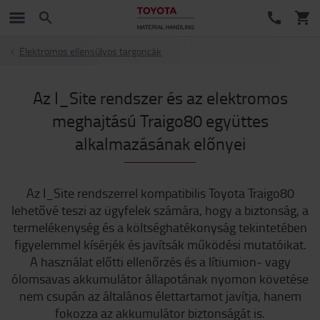
Elektromos ellensúlyos targoncák
Az I_Site rendszer és az elektromos
meghajtású Traigo80 együttes
alkalmazásának előnyei
Az I_Site rendszerrel kompatibilis Toyota Traigo80
lehetővé teszi az ügyfelek számára, hogy a biztonság, a
termelékenység és a költséghatékonyság tekintetében
figyelemmel kísérjék és javítsák működési mutatóikat.
A használat előtti ellenőrzés és a lítiumion- vagy
ólomsavas akkumulátor állapotának nyomon követése
nem csupán az általános élettartamot javítja, hanem
fokozza az akkumulátor biztonságát is.