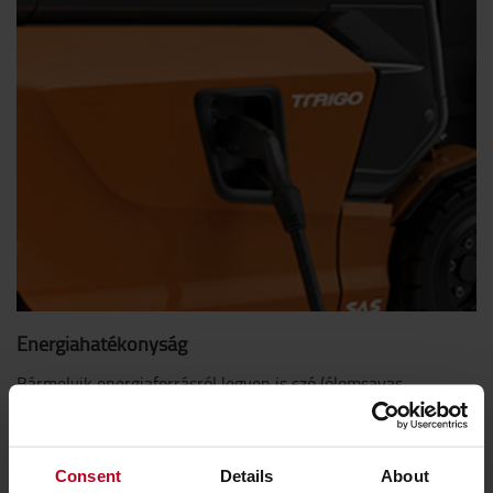
Energiahatékonyság
Bármelyik energiaforrásról legyen is szó (ólomsavas,
lítiumionos vagy üzemanyagcellás), az alacsony fogyasztás
garantált, az akkumulátorok cseréje és töltése pedig gyors,
illetve egyszerű.
Consent
Details
About