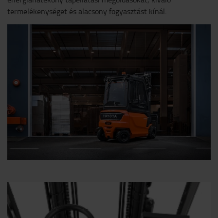
termelékenységet és alacsony fogyasztást kínál.