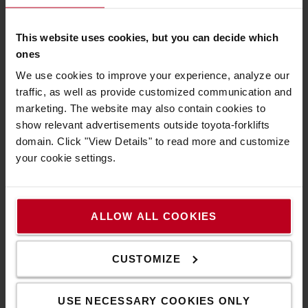
This website uses cookies, but you can decide which
ones
We use cookies to improve your experience, analyze our
traffic, as well as provide customized communication and
marketing. The website may also contain cookies to
show relevant advertisements outside toyota-forklifts
domain. Click "View Details" to read more and customize
your cookie settings.
ALLOW ALL COOKIES
SyncoDrive a Toyotától
CUSTOMIZE
A Toyota IPM (Interior Permanent Magnet) motorja fejlett
vezérlőinkkel kombinálva fokozott teljesítményt nyújt,
USE NECESSARY COOKIES ONLY