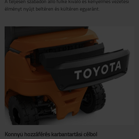
A teljesen szabadon álló fülke kiváló és kényelmes vezetési
élményt nyújt beltéren és kültéren egyaránt.
Könnyű hozzáférés karbantartási célból