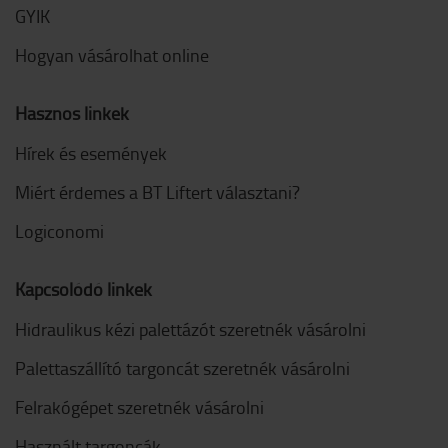
GYIK
Hogyan vásárolhat online
Hasznos linkek
Hírek és események
Miért érdemes a BT Liftert választani?
Logiconomi
Kapcsolódó linkek
Hidraulikus kézi palettázót szeretnék vásárolni
Palettaszállító targoncát szeretnék vásárolni
Felrakógépet szeretnék vásárolni
Használt targoncák