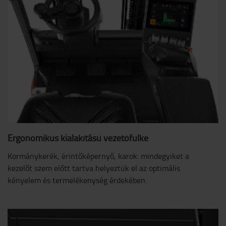
Ergonomikus kialakítású vezetőfülke
Kormánykerék, érintőképernyő, karok: mindegyiket a
kezelőt szem előtt tartva helyeztük el az optimális
kényelem és termelékenység érdekében.