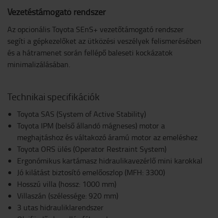
Vezetéstámogató rendszer
Az opcionális Toyota SEnS+ vezetőtámogató rendszer
segíti a gépkezelőket az ütközési veszélyek felismerésében
és a hátramenet során fellépő baleseti kockázatok
minimalizálásában.
Technikai specifikációk
Toyota SAS (System of Active Stability)
Toyota IPM (belső állandó mágneses) motor a
meghajtáshoz és váltakozó áramú motor az emeléshez
Toyota ORS ülés (Operator Restraint System)
Ergonómikus kartámasz hidraulikavezérlő mini karokkal
Jó kilátást biztosító emelőoszlop (MFH: 3300)
Hosszú villa (hossz: 1000 mm)
Villaszán (szélessége: 920 mm)
3 utas hidrauliklarendszer