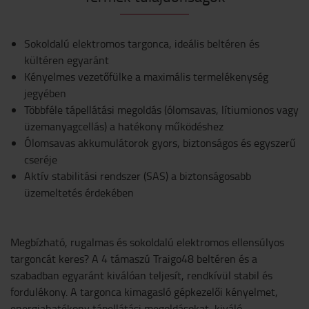
Sokoldalú elektromos targonca, ideális beltéren és
kültéren egyaránt
Kényelmes vezetőfülke a maximális termelékenység
jegyében
Többféle tápellátási megoldás (ólomsavas, lítiumionos vagy
üzemanyagcellás) a hatékony működéshez
Ólomsavas akkumulátorok gyors, biztonságos és egyszerű
cseréje
Aktív stabilitási rendszer (SAS) a biztonságosabb
üzemeltetés érdekében
Megbízható, rugalmas és sokoldalú elektromos ellensúlyos
targoncát keres? A 4 támaszú Traigo48 beltéren és a
szabadban egyaránt kiválóan teljesít, rendkívül stabil és
fordulékony. A targonca kimagasló gépkezelői kényelmet,
energiahatékony tápellátási megoldásokat, kiváló