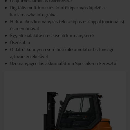
Olajfürdős lamellás fékrendszer
Digitális multifunkciós érintőképernyős kijelző a
kartámaszba integrálva
Hidraulikus kormányzás teleszkópos oszloppal (opcionális)
és memóriával
Egyedi kialakítású és kisebb kormánykerék
Úszókabin
Oldalról könnyen cserélhető akkumulátor biztonsági
ajtózár-érzékelővel
Üzemanyagcellás akkumulátor a Specials-on keresztül