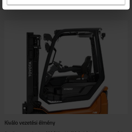
miközben minimalizálja az energiafogyasztást.
Kiváló vezetési élmény