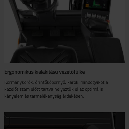
Ergonomikus kialakítású vezetőfülke
Kormánykerék, érintőképernyő, karok: mindegyiket a
kezelőt szem előtt tartva helyeztük el az optimális
kényelem és termelékenység érdekében.