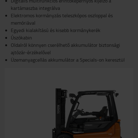
Digitális multifunkciós érintőképernyős kijelző a
kartámaszba integrálva
Elektromos kormányzás teleszkópos oszloppal és
memóriával
Egyedi kialakítású és kisebb kormánykerék
Úszókabin
Oldalról könnyen cserélhető akkumulátor biztonsági
ajtózár-érzékelővel
Üzemanyagcellás akkumulátor a Specials-on keresztül