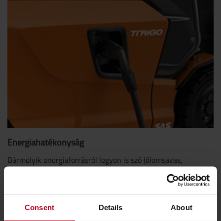
Energiahatékonyság
Bármelyik energiaforrásról legyen is szó (ólomsavas,
lítiumionos vagy üzemanyagcellás), az alacsony fogyasztás
garantált, az akkumulátorok cseréje és töltése pedig gyors,
illetve egyszerű.
Consent
Details
About