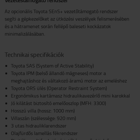
Az opcionális Toyota SEnS+ vezetőtámogató rendszer
segíti a gépkezelőket az ütközési veszélyek felismerésében
és a hátramenet során fellépő baleseti kockázatok
minimalizálásában.
Technikai specifikációk
Toyota SAS (System of Active Stability)
Toyota IPM (belső állandó mágneses) motor a
meghajtáshoz és váltakozó áramú motor az emeléshez
Toyota ORS ülés (Operator Restraint System)
Ergonómikus kartámasz hidraulikavezérlő mini karokkal
Jó kilátást biztosító emelőoszlop (MFH: 3300)
Hosszú villa (hossz: 1000 mm)
Villaszán (szélessége: 920 mm)
3 utas hidrauliklarendszer
Olajfürdős lamellás fékrendszer