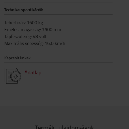
Technikai specifikációk
Teherbírás
:
1600
kg
Emelési magasság
:
7500
mm
Tápfeszültség
:
48
volt
Maximális sebesség
:
16,0
km/h
Kapcsolt linkek
Adatlap
Termék tulajdonságok