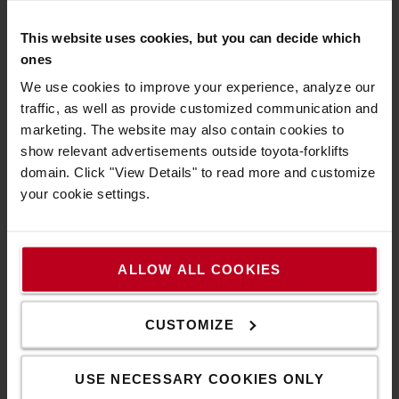
This website uses cookies, but you can decide which
ones
We use cookies to improve your experience, analyze our
traffic, as well as provide customized communication and
marketing. The website may also contain cookies to
show relevant advertisements outside toyota-forklifts
domain. Click "View Details" to read more and customize
your cookie settings.
ALLOW ALL COOKIES
SyncoDrive a Toyotától
CUSTOMIZE
A Toyota IPM (Interior Permanent Magnet) motorja fejlett
vezérlőinkkel kombinálva fokozott teljesítményt nyújt,
USE NECESSARY COOKIES ONLY
miközben minimalizálja az energiafogyasztást.