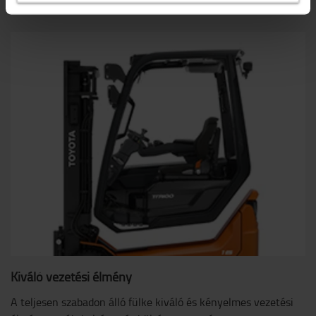
Kiváló vezetési élmény
A teljesen szabadon álló fülke kiváló és kényelmes vezetési