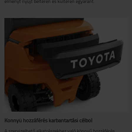
élményt nyújt beltéren és kültéren egyaránt.
Könnyű hozzáférés karbantartási célból
A szervizelhető alkatrészekhez való könnyű hozzáférés