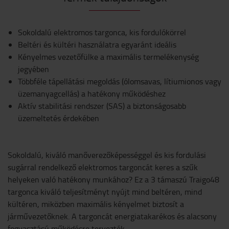
Sokoldalú elektromos targonca, kis fordulókörrel
Beltéri és kültéri használatra egyaránt ideális
Kényelmes vezetőfülke a maximális termelékenység
jegyében
Többféle tápellátási megoldás (ólomsavas, lítiumionos vagy
üzemanyagcellás) a hatékony működéshez
Aktív stabilitási rendszer (SAS) a biztonságosabb
üzemeltetés érdekében
Sokoldalú, kiváló manőverezőképességgel és kis fordulási
sugárral rendelkező elektromos targoncát keres a szűk
helyeken való hatékony munkához? Ez a 3 támaszú Traigo48
targonca kiváló teljesítményt nyújt mind beltéren, mind
kültéren, miközben maximális kényelmet biztosít a
járművezetőknek. A targoncát energiatakarékos és alacsony
fogyasztású működésre tervezték.