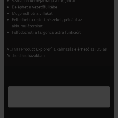
Szabadon körbejárhatja a targoncát
Beléphet a vezetőfülkébe
Megemelheti a villákat
Felfedheti a rejtett részeket, például az
akkumulátorokat
Felfedezheti a targonca extra funkcióit
elérhető
A „TMH Product Explorer” alkalmazás
az iOS és
Android áruházakban.
Please
accept marketing-cookies
to watch this
video.