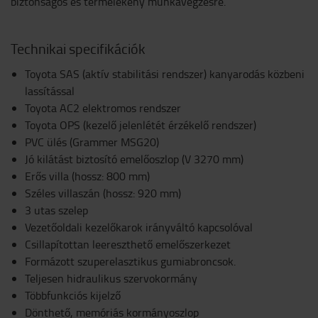
biztonságos és termelékeny munkavégzésre.
Technikai specifikációk
Toyota SAS (aktív stabilitási rendszer) kanyarodás közbeni
lassítással
Toyota AC2 elektromos rendszer
Toyota OPS (kezelő jelenlétét érzékelő rendszer)
PVC ülés (Grammer MSG20)
Jó kilátást biztosító emelőoszlop (V 3270 mm)
Erős villa (hossz: 800 mm)
Széles villaszán (hossz: 920 mm)
3 utas szelep
Vezetőoldali kezelőkarok irányváltó kapcsolóval
Csillapítottan leereszthető emelőszerkezet
Formázott szuperelasztikus gumiabroncsok.
Teljesen hidraulikus szervokormány
Többfunkciós kijelző
Dönthető, memóriás kormányoszlop