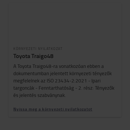
KÖRNYEZETI NYILATKOZAT
Toyota Traigo48
A Toyota Traigo48-ra vonatkozóan ebben a
dokumentumban jelentett környezeti tényezők
megfelelnek az ISO 23434-2:2021 - Ipari
targoncák - Fenntarthatóság - 2. rész: Tényezők
és jelentés szabványnak.
Nyissa meg a környezeti nyilatkozatot