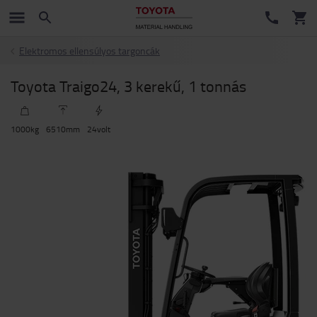
Elektromos ellensúlyos targoncák
Toyota Traigo24, 3 kerekű, 1 tonnás
1000
kg
6510
mm
24
volt