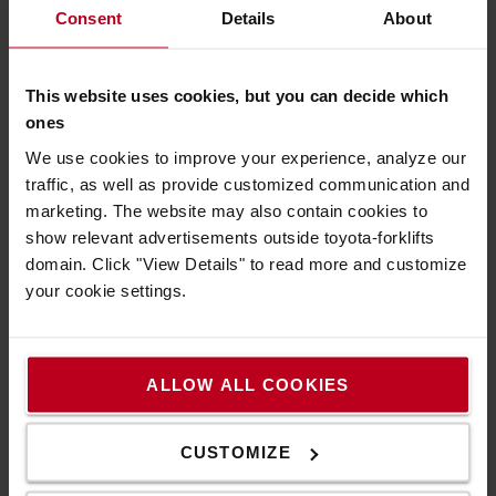
Consent
Details
About
This website uses cookies, but you can decide which
ones
We use cookies to improve your experience, analyze our
traffic, as well as provide customized communication and
marketing. The website may also contain cookies to
show relevant advertisements outside toyota-forklifts
domain. Click "View Details" to read more and customize
Intelligens lítiumionos energiaellátás
your cookie settings.
A felhasználási területnek megfelelően különböző típusú
energiaellátási megoldással kaphatók. A Toyota saját
energiahatékony lítiumion akkumulátoros megoldásain
ALLOW ALL COOKIES
alapulnak, amelyek lehetővé teszik a költségmegtakarítást
és a CO2-kibocsátás csökkentését.
CUSTOMIZE