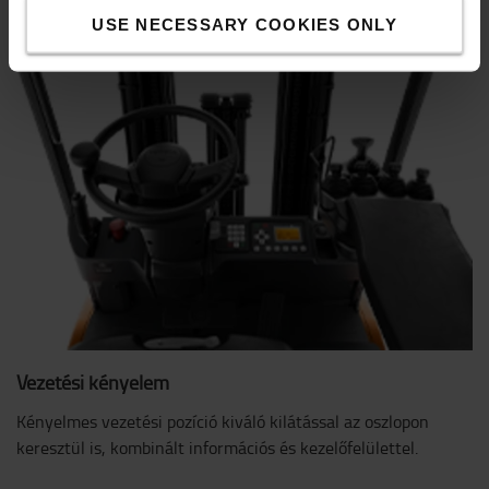
USE NECESSARY COOKIES ONLY
Vezetési kényelem
Kényelmes vezetési pozíció kiváló kilátással az oszlopon
keresztül is, kombinált információs és kezelőfelülettel.