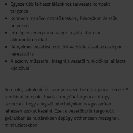
Egyszerűbb felhasználásokhoz tervezett kompakt
targonca
Könnyen manőverezhető keskeny folyosókon és szűk
helyeken
Intelligens energiacsomagok Toyota lítiumion
akkumulátorokkal
Kényelmes vezetési pozíció kiváló kilátással az oszlopon
keresztül is
Alacsony műszerfal, integrált vezetői funkciókkal ellátott
kijelzővel
Kompakt, sokoldalú és könnyen vezethető targoncát keres? A
rendkívül kompakt Toyota Traigo24 targoncákat úgy
tervezték, hogy a legszűkebb helyeken is egyszerűen
lehessen azokat kezelni. Ezek a vezetőbarát targoncák
gyárakban és raktárakban éppúgy otthonosan mozognak,
mint üzletekben.