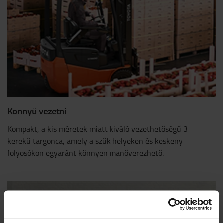
Könnyű vezetni
Kompakt, a kis méretek miatt kiváló vezethetőségű 3
kerekű targonca, amely a szűk helyeken és keskeny
folyosókon egyaránt könnyen manőverezhető.