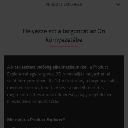
PRODUCT EXPLORER
Helyezze ezt a targoncát az Ön
környezetébe
kiterjesztett valóság alkalmazásunkkal
A
, a Product
Explorerrel egy targonca 3D-s modelljét helyezheti el
saját környezetében. Az 1:1 méretarány a targonca valós
méreteit tükrözi, lehetővé téve a modell részletes
megtekintését és annak felmérését, hogy megfelelően
illeszkedik-e az adott térbe.
Mit nyújt a Product Explorer?