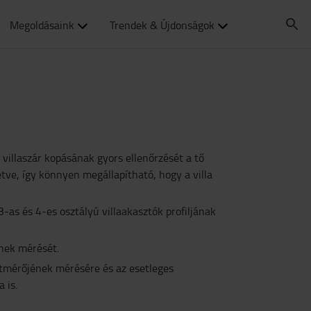
Megoldásaink
Trendek & Újdonságok
 villaszár kopásának gyors ellenőrzését a tő
ve, így könnyen megállapítható, hogy a villa
3-as és 4-es osztályú villaakasztók profiljának
ének mérését.
tmérőjének mérésére és az esetleges
 is.