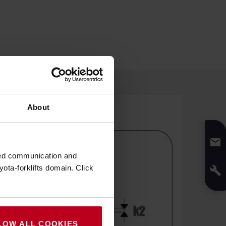
About
zed communication and
ota-forklifts domain. Click
LOW ALL COOKIES