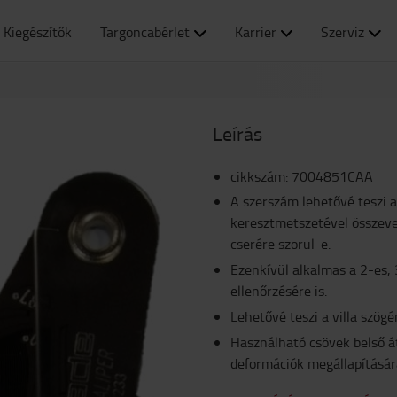
Kiegészítők
Targoncabérlet
Karrier
Szerviz
Leírás
cikkszám
:
7004851CAA
A szerszám lehetővé teszi a
keresztmetszetével összevet
cserére szorul-e.
Ezenkívül alkalmas a 2-es, 
ellenőrzésére is.
Lehetővé teszi a villa szög
Használható csövek belső á
deformációk megállapítására