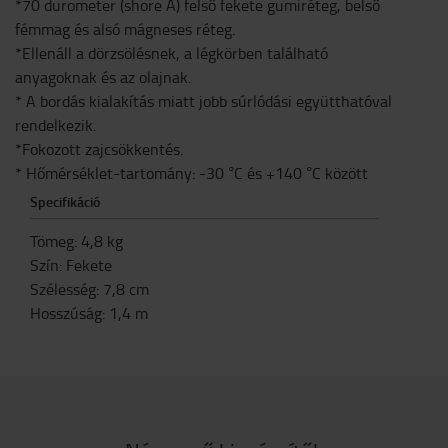
*70 durometer (shore A) felső fekete gumiréteg, belső
fémmag és alsó mágneses réteg.
*Ellenáll a dörzsölésnek, a légkörben található
anyagoknak és az olajnak.
* A bordás kialakítás miatt jobb súrlódási együtthatóval
rendelkezik.
*Fokozott zajcsökkentés.
* Hőmérséklet-tartomány: -30 °C és +140 °C között
Specifikáció
Tömeg
:
4,8
kg
Szín
:
Fekete
Szélesség
:
7,8
cm
Hosszúság
:
1,4
m