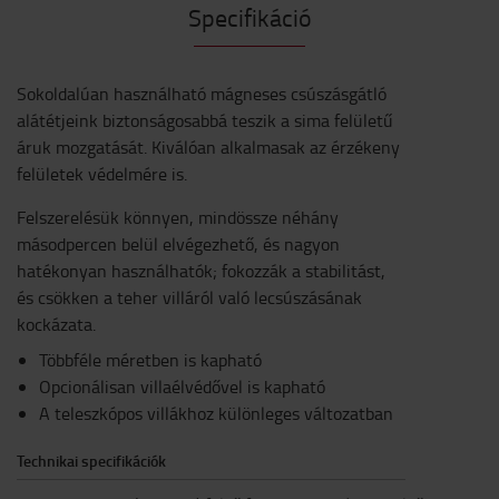
Specifikáció
Sokoldalúan használható mágneses csúszásgátló
alátétjeink biztonságosabbá teszik a sima felületű
áruk mozgatását. Kiválóan alkalmasak az érzékeny
felületek védelmére is.
Felszerelésük könnyen, mindössze néhány
másodpercen belül elvégezhető, és nagyon
hatékonyan használhatók; fokozzák a stabilitást,
és csökken a teher villáról való lecsúszásának
kockázata.
Többféle méretben is kapható
Opcionálisan villaélvédővel is kapható
A teleszkópos villákhoz különleges változatban
Technikai specifikációk