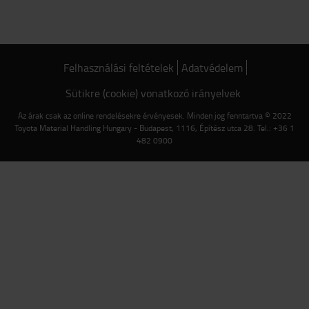
Felhasználási feltételek
Adatvédelem
Sütikre (cookie) vonatkozó irányelvek
Az árak csak az online rendelésekre érvényesek. Minden jog fenntartva © 2022
Toyota Material Handling Hungary - Budapest, 1116, Építész utca 28. Tel.: +36 1
482 0900