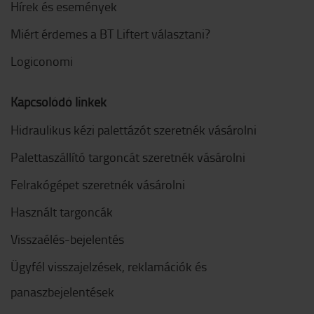
Hírek és események
Miért érdemes a BT Liftert választani?
Logiconomi
Kapcsolódó linkek
Hidraulikus kézi palettázót szeretnék vásárolni
Palettaszállító targoncát szeretnék vásárolni
Felrakógépet szeretnék vásárolni
Használt targoncák
Visszaélés-bejelentés
Ügyfél visszajelzések, reklamációk és
panaszbejelentések