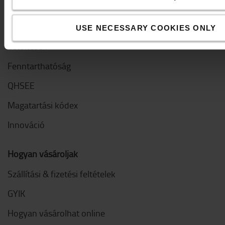
Kik vagyunk mi
Miért vásároljunk Toyotát
USE NECESSARY COOKIES ONLY
Letöltések
Fenntarthatóság
QHSEE
Magatartási kódex
Innováció
Hogyan vásároljak
Szállítási & fizetési feltételek
GYIK
Hogyan vásárolhat online