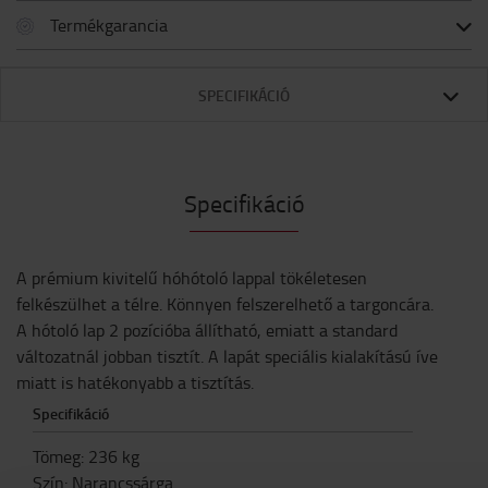
Termékgarancia
SPECIFIKÁCIÓ
Specifikáció
A prémium kivitelű hóhótoló lappal tökéletesen
felkészülhet a télre. Könnyen felszerelhető a targoncára.
A hótoló lap 2 pozícióba állítható, emiatt a standard
változatnál jobban tisztít. A lapát speciális kialakítású íve
miatt is hatékonyabb a tisztítás.
Specifikáció
Tömeg
:
236
kg
Szín
:
Narancssárga