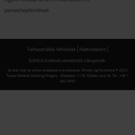
panaszbejelentések
Felhasználási feltételek
Adatvédelem
Sütikre (cookie) vonatkozó irányelvek
Az árak csak az online rendelésekre érvényesek. Minden jog fenntartva © 2022
Toyota Material Handling Hungary - Budapest, 1116, Építész utca 28. Tel.: +36 1
482 0900