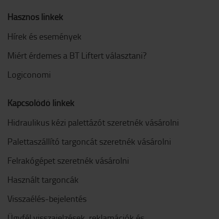
Hasznos linkek
Hírek és események
Miért érdemes a BT Liftert választani?
Logiconomi
Kapcsolódó linkek
Hidraulikus kézi palettázót szeretnék vásárolni
Palettaszállító targoncát szeretnék vásárolni
Felrakógépet szeretnék vásárolni
Használt targoncák
Visszaélés-bejelentés
Ügyfél visszajelzések, reklamációk és