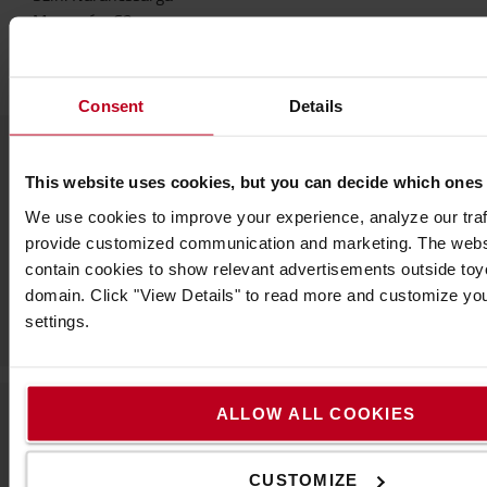
Magasság
:
62
cm
Szélesség
:
2,1
m
Consent
Details
This website uses cookies, but you can decide which ones
Népszerű kiegészítők
We use cookies to improve your experience, analyze our traff
provide customized communication and marketing. The webs
contain cookies to show relevant advertisements outside toyot
LÁSD AZ ÖSSZES TARTOZÉKOT
domain. Click "View Details" to read more and customize yo
settings.
ALLOW ALL COOKIES
A Toyotáról
CUSTOMIZE