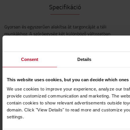
Specifikáció
Gyorsan és egyszerűen alakítsa át targoncáját a téli
munkákhoz. A szóróegység két különböző változatban
kapható, só és homok szórására egyaránt alkalmas.
Specifikáció
Consent
Details
Tömeg
:
84
kg
This website uses cookies, but you can decide which ones
We use cookies to improve your experience, analyze our traff
provide customized communication and marketing. The webs
Népszerű kiegészítők
contain cookies to show relevant advertisements outside toyot
domain. Click "View Details" to read more and customize yo
settings.
LÁSD AZ ÖSSZES TARTOZÉKOT