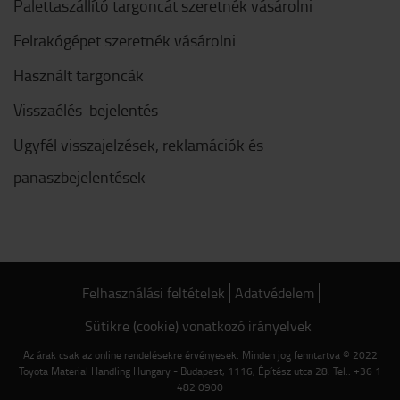
Palettaszállító targoncát szeretnék vásárolni
Felrakógépet szeretnék vásárolni
Használt targoncák
Visszaélés-bejelentés
Ügyfél visszajelzések, reklamációk és
panaszbejelentések
Felhasználási feltételek
Adatvédelem
Sütikre (cookie) vonatkozó irányelvek
Az árak csak az online rendelésekre érvényesek. Minden jog fenntartva © 2022
Toyota Material Handling Hungary - Budapest, 1116, Építész utca 28. Tel.: +36 1
482 0900