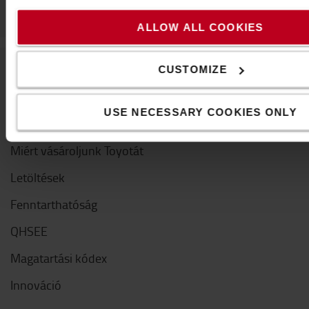
ALLOW ALL COOKIES
CUSTOMIZE
A Toyotáról
USE NECESSARY COOKIES ONLY
Kik vagyunk mi
Miért vásároljunk Toyotát
Letöltések
Fenntarthatóság
QHSEE
Magatartási kódex
Innováció