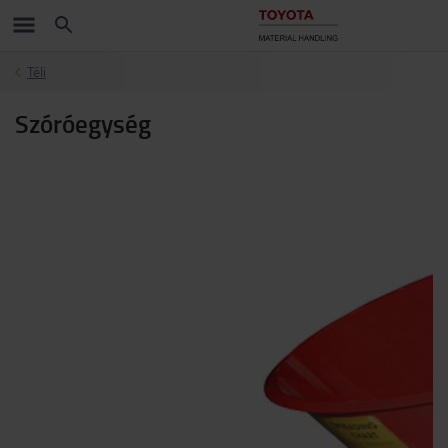
Téli
Szóróegység