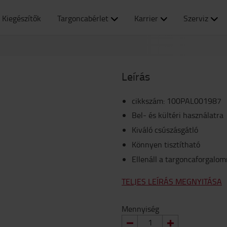
Kiegészítők
Targoncabérlet
Karrier
Szerviz
Leírás
cikkszám
:
100PAL001987
Bel- és kültéri használatra
Kiváló csúszásgátló
Könnyen tisztítható
Ellenáll a targoncaforgalom
TELJES LEÍRÁS MEGNYITÁSA
Mennyiség