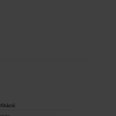
fikáció
ekete