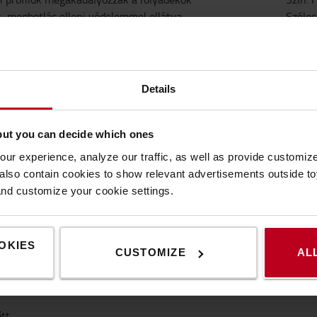
k, megbotlás elleni védelemmel ellátva.
Széles
bil felhasználásra.
Hossz
Details
but you can decide which ones
ur experience, analyze our traffic, as well as provide customi
lso contain cookies to show relevant advertisements outside toy
and customize your cookie settings.
OKIES
CUSTOMIZE
AL
őtt