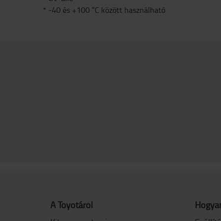
* -40 és +100 °C között használható
A Toyotáról
Hogyan