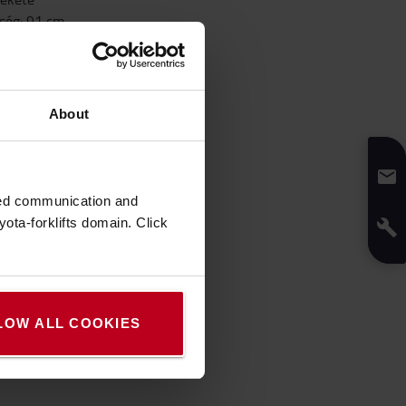
ség
:
91
cm
úság
:
1,51
m
About
zed communication and
ota-forklifts domain. Click
LOW ALL COOKIES