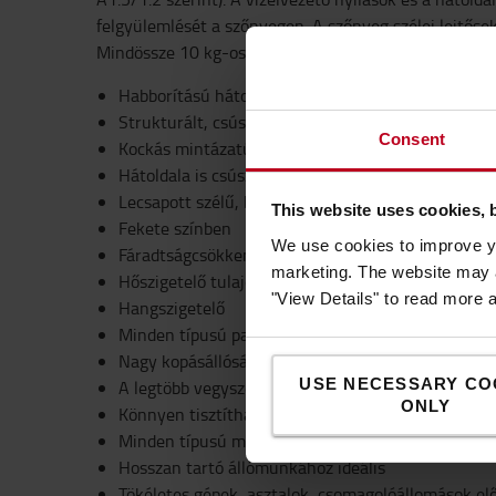
felgyülemlését a szőnyegen. A szőnyeg szélei lejtőse
Mindössze 10 kg-os súlyának köszönhetően ideális mo
Habborítású hátoldalú PVC szőnyeg
Strukturált, csúszásmentes felület
Consent
Kockás mintázatú vagy bordázott felület
Hátoldala is csúszásmentes
Lecsapott szélű, botlás elleni védőperem
This website uses cookies, 
Fekete színben
We use cookies to improve yo
Fáradtságcsökkentő kialakítás
marketing. The website may a
Hőszigetelő tulajdonságú
"View Details" to read more 
Hangszigetelő
Minden típusú padlóburkolaton használható
Nagy kopásállóság
USE NECESSARY CO
A legtöbb vegyszernek ellenáll
ONLY
Könnyen tisztítható
Minden típusú munkahelyre alkalmas
Hosszan tartó állómunkához ideális
Tökéletes gépek, asztalok, csomagolóállomások el