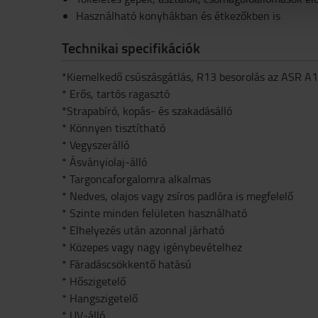
Használható konyhákban és étkezőkben is
Technikai specifikációk
*Kiemelkedő csúszásgátlás, R13 besorolás az ASR A1.
* Erős, tartós ragasztó
*Strapabíró, kopás- és szakadásálló
* Könnyen tisztítható
* Vegyszerálló
* Ásványiolaj-álló
* Targoncaforgalomra alkalmas
* Nedves, olajos vagy zsíros padlóra is megfelelő
* Szinte minden felületen használható
* Elhelyezés után azonnal járható
* Közepes vagy nagy igénybevételhez
* Fáradáscsökkentő hatású
* Hőszigetelő
* Hangszigetelő
* UV-álló