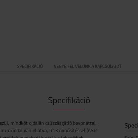
SPECIFIKÁCIÓ
VEGYE FEL VELÜNK A KAPCSOLATOT
Specifikáció
zül, mindkét oldalán csúszásgátló bevonattal.
Speci
um-oxiddal van ellátva, R13 minősítéssel (ASR
ali profilok megakadályozzák a folyadékok
Szín
:
F