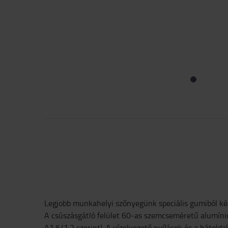
Legjobb munkahelyi szőnyegünk speciális gumiból kés
A csúszásgátló felület 60-as szemcseméretű alumíni
A1.5/1.2 szerint). A vízelvezető nyílások és a hátold