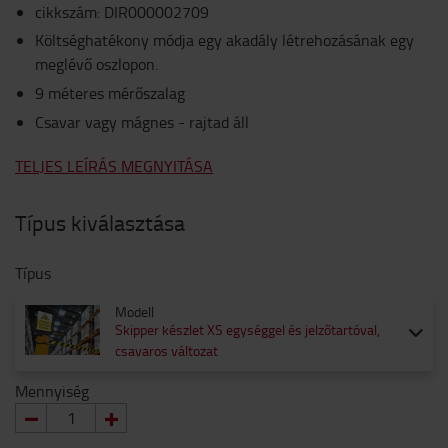
cikkszám
:
DIR000002709
Költséghatékony módja egy akadály létrehozásának egy
meglévő oszlopon.
9 méteres mérőszalag
Csavar vagy mágnes - rajtad áll
TELJES LEÍRÁS MEGNYITÁSA
Típus kiválasztása
Típus
Modell
Skipper készlet XS egységgel és jelzőtartóval,
csavaros változat
Mennyiség