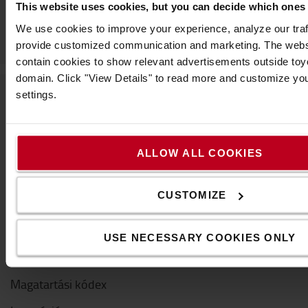
This website uses cookies, but you can decide which ones
We use cookies to improve your experience, analyze our traff
provide customized communication and marketing. The webs
contain cookies to show relevant advertisements outside toyot
domain. Click "View Details" to read more and customize yo
settings.
A Toyotáról
Kik vagyunk mi
ALLOW ALL COOKIES
Miért vásároljunk Toyotát
CUSTOMIZE
Letöltések
Fenntarthatóság
USE NECESSARY COOKIES ONLY
QHSEE
Magatartási kódex