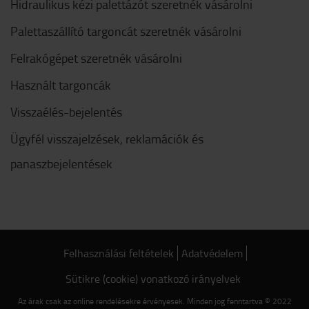
Hidraulikus kézi palettázót szeretnék vásárolni
Palettaszállító targoncát szeretnék vásárolni
Felrakógépet szeretnék vásárolni
Használt targoncák
Visszaélés-bejelentés
Ügyfél visszajelzések, reklamációk és
panaszbejelentések
Felhasználási feltételek
Adatvédelem
Sütikre (cookie) vonatkozó irányelvek
Az árak csak az online rendelésekre érvényesek. Minden jog fenntartva © 2022