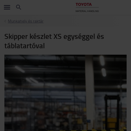
Munkahely és raktár
Skipper készlet XS egységgel és
táblatartóval