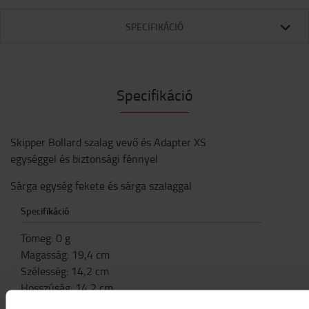
SPECIFIKÁCIÓ
Specifikáció
Skipper Bollard szalag vevő és Adapter XS
egységgel és biztonsági fénnyel
Sárga egység fekete és sárga szalaggal
Specifikáció
Tömeg
:
0
g
Magasság
:
19,4
cm
Szélesség
:
14,2
cm
Hosszúság
:
14,2
cm