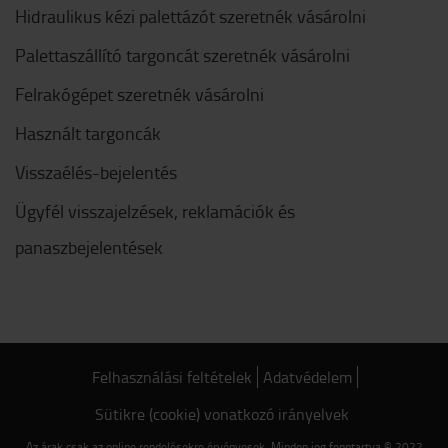
Hidraulikus kézi palettázót szeretnék vásárolni
Palettaszállító targoncát szeretnék vásárolni
Felrakógépet szeretnék vásárolni
Használt targoncák
Visszaélés-bejelentés
Ügyfél visszajelzések, reklamációk és
panaszbejelentések
Felhasználási feltételek
Adatvédelem
Sütikre (cookie) vonatkozó irányelvek
Az árak csak az online rendelésekre érvényesek. Minden jog fenntartva © 2022