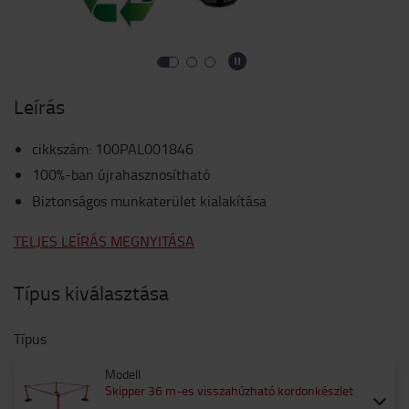
Leírás
cikkszám
:
100PAL001846
100%-ban újrahasznosítható
Biztonságos munkaterület kialakítása
TELJES LEÍRÁS MEGNYITÁSA
Típus kiválasztása
Típus
Modell
Skipper 36 m-es visszahúzható kordonkészlet