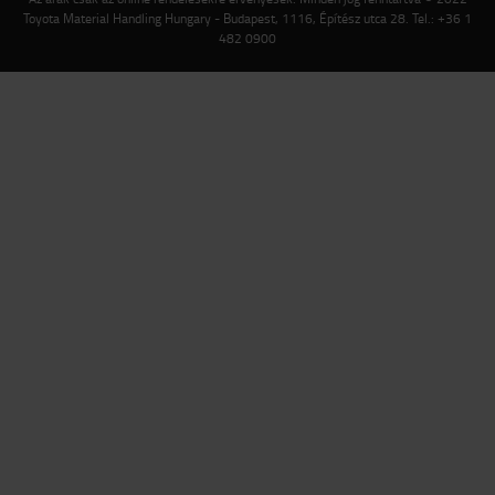
Toyota Material Handling Hungary - Budapest, 1116, Építész utca 28. Tel.: +36 1
482 0900