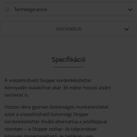
Termékgarancia
SPECIFIKÁCIÓ
Specifikáció
A visszahúzható Skipper kordonkészlettel
könnyedén kialakíthat akár 36 méter hosszú elzárt
területet is.
Hozzon létre gyorsan biztonságos munkaterületet
ezzel a visszahúzható biztonsági Skipper
kordonkészlettel. Kiváló alternatíva a jelzőbójával
szemben – a Skipper oszlop- és talprendszer
könnyen összeszerelhető, és beltéren vagy