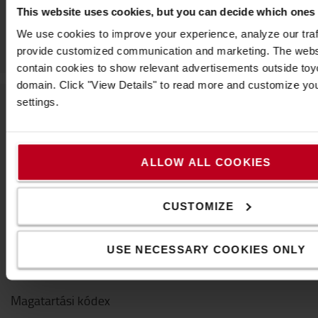
This website uses cookies, but you can decide which ones
We use cookies to improve your experience, analyze our traff
provide customized communication and marketing. The webs
contain cookies to show relevant advertisements outside toyot
domain. Click "View Details" to read more and customize yo
settings.
A Toyotáról
Kik vagyunk mi
ALLOW ALL COOKIES
Miért vásároljunk Toyotát
CUSTOMIZE
Letöltések
Fenntarthatóság
USE NECESSARY COOKIES ONLY
QHSEE
Magatartási kódex