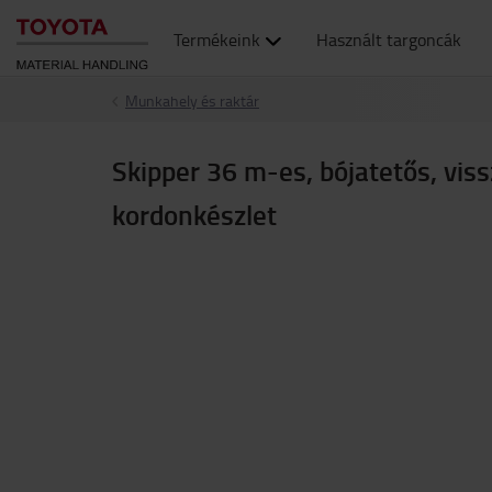
Termékeink
Használt targoncák
Munkahely és raktár
Skipper 36 m-es, bójatetős, vis
kordonkészlet