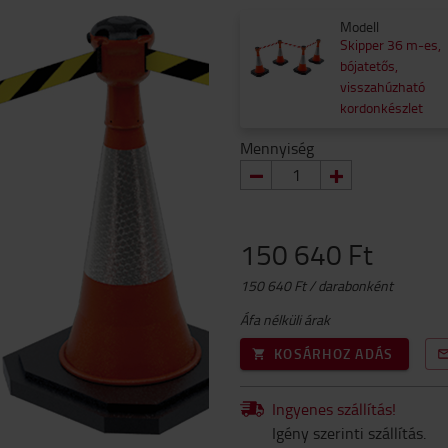
Modell
Skipper 36 m-es,
bójatetős,
visszahúzható
kordonkészlet
Mennyiség
150 640 Ft
150 640 Ft / darabonként
Áfa nélküli árak
KOSÁRHOZ ADÁS
Ingyenes szállítás!
Igény szerinti szállítás.