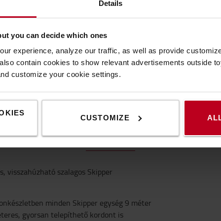
Details
but you can decide which ones
ur experience, analyze our traffic, as well as provide customi
lso contain cookies to show relevant advertisements outside toy
and customize your cookie settings.
SPECIFIKÁCIÓ
VEGYE FEL VELÜNK A KAPCSOLATOT
OKIES
CUSTOMIZE
AL
Specifikáció
ős, visszahúzható szalagos Skipper
donkészletben minden Skipper egység 9 méter
éteres, gyorsan telepíthető kordont is