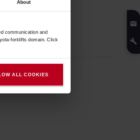
About
zed communication and
ota-forklifts domain. Click
LOW ALL COOKIES