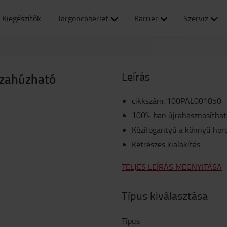
Kiegészítők
Targoncabérlet
Karrier
Szerviz
Leírás
szahúzható
cikkszám
:
100PAL001850
100%-ban újrahasznosíthat
Kézifogantyú a könnyű hor
Kétrészes kialakítás
TELJES LEÍRÁS MEGNYITÁSA
Típus kiválasztása
Típus