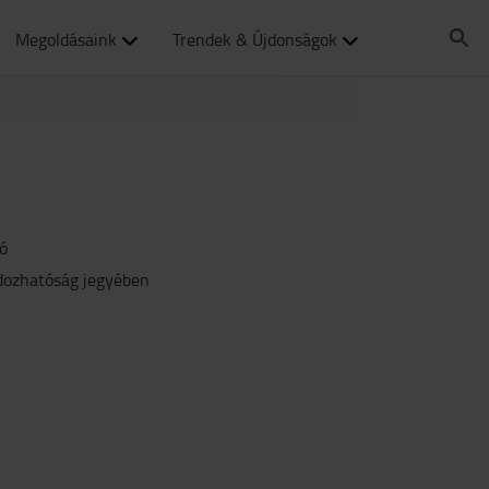
Megoldásaink
Trendek & Újdonságok
ó
dozhatóság jegyében