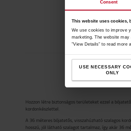
Consent
This website uses cookies, 
We use cookies to improve yo
marketing. The website may a
"View Details" to read more 
USE NECESSARY CO
ONLY
Hozzon létre biztonságos területeket ezzel a bójatet
kordonkészlettel.
A 36 méteres bójatetős, visszahúzható szalagos kor
hosszú, jól látható szalagot tartalmaz, így akár 36 m