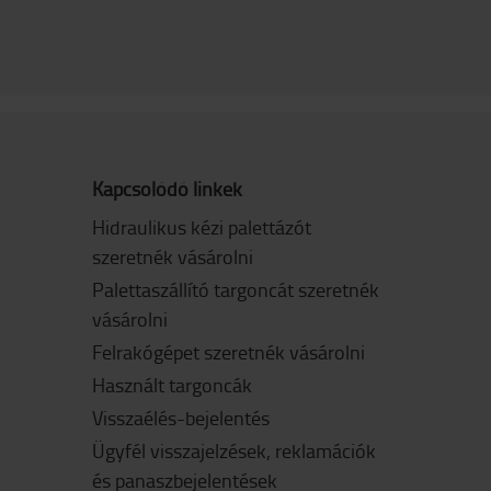
Kapcsolódó linkek
Hidraulikus kézi palettázót
szeretnék vásárolni
Palettaszállító targoncát szeretnék
vásárolni
Felrakógépet szeretnék vásárolni
Használt targoncák
Visszaélés-bejelentés
Ügyfél visszajelzések, reklamációk
és panaszbejelentések