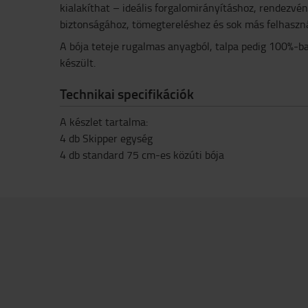
kialakíthat – ideális forgalomirányításhoz, rendezv
biztonságához, tömegtereléshez és sok más felhasznál
A bója teteje rugalmas anyagból, talpa pedig 100%-b
készült.
Technikai specifikációk
A készlet tartalma:
4 db Skipper egység
4 db standard 75 cm-es közúti bója