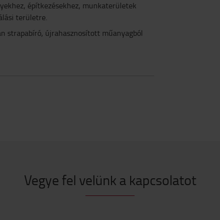
ényekhez, építkezésekhez, munkaterületek
ási területre.
an strapabíró, újrahasznosított műanyagból
Vegye fel velünk a kapcsolatot