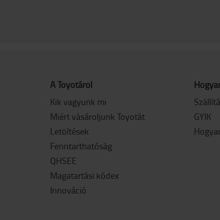
A Toyotáról
Hogyan
Kik vagyunk mi
Szállít
Miért vásároljunk Toyotát
GYIK
Letöltések
Hogyan
Fenntarthatóság
QHSEE
Magatartási kódex
Innováció