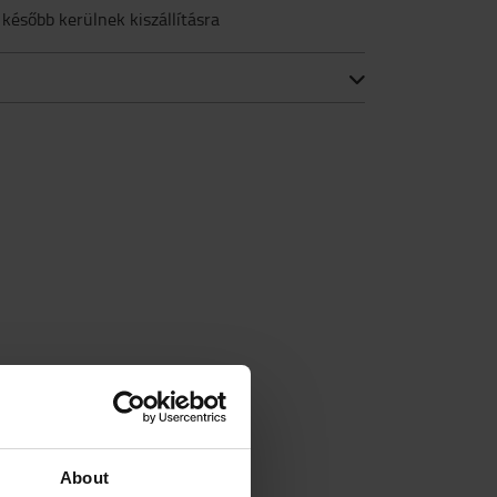
 később kerülnek kiszállításra
About