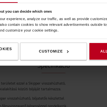
but you can decide which ones
ur experience, analyze our traffic, as well as provide customi
lso contain cookies to show relevant advertisements outside toy
and customize your cookie settings.
SPECIFIKÁCIÓ
VEGYE FEL VELÜNK A KAPCSOLATOT
OKIES
CUSTOMIZE
AL
Specifikáció
területet ezzel a Skipper visszahúzható,
kialakítású közúti bójáját tartalmazza.
per visszahúzható, bójatetős készlettel.
bb fényvisszaverő képességgel rendelkezik,