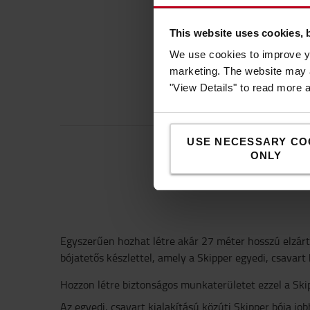
This website uses cookies, 
We use cookies to improve yo
marketing. The website may a
"View Details" to read more 
USE NECESSARY CO
ONLY
Egyszerűen hozhat létre akár 27 méter hosszú elzárt 
bójatetős készlettel, amely a Skipper egyedi, csavart 
Hozzon létre biztonságos munkaterületet ezzel a Skip
Az egyedi, csavart kialakítású közúti Skipper bója jo