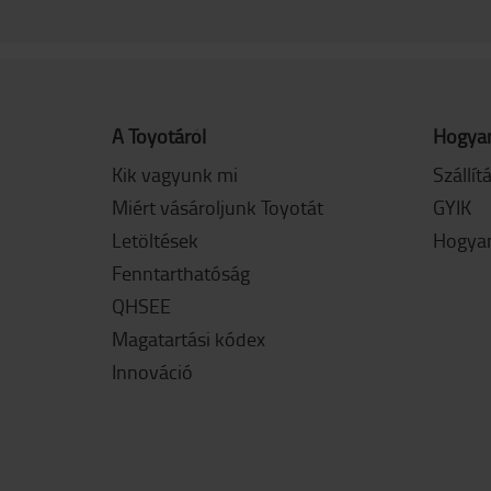
A Toyotáról
Hogyan
Kik vagyunk mi
Szállít
Miért vásároljunk Toyotát
GYIK
Letöltések
Hogyan
Fenntarthatóság
QHSEE
Magatartási kódex
Innováció