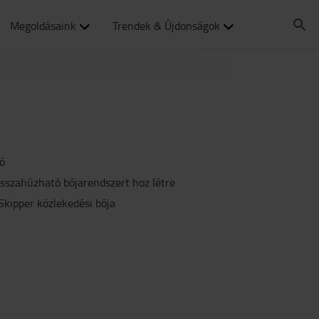
Megoldásaink
Trendek & Újdonságok
ó
isszahúzható bójarendszert hoz létre
 Skipper közlekedési bója