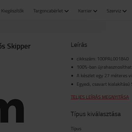
Kiegészítők
Targoncabérlet
Karrier
Szerviz
Leírás
ős Skipper
cikkszám
:
100PAL001840
100%-ban újrahasznosíthat
A készlet egy 27 méteres v
Egyedi, csavart kialakítású
TELJES LEÍRÁS MEGNYITÁSA
Típus kiválasztása
Típus