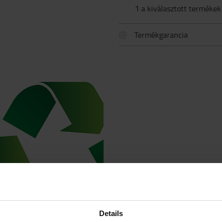
1 a kiválasztott termékek
Termékgarancia
Details