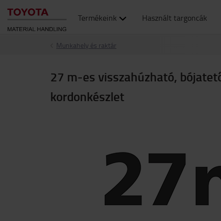
Termékeink
Használt targoncák
Munkahely és raktár
27 m-es visszahúzható, bójatet
kordonkészlet