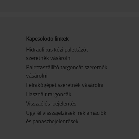
Kapcsolódó linkek
Hidraulikus kézi palettázót
szeretnék vásárolni
Palettaszállító targoncát szeretnék
vásárolni
Felrakógépet szeretnék vásárolni
Használt targoncák
Visszaélés-bejelentés
Ügyfél visszajelzések, reklamációk
és panaszbejelentések