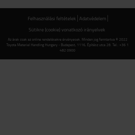
Felhasználási feltételek
Adatvédelem
Sütikre (cookie) vonatkozó irányelvek
Az árak csak az online rendelésekre érvényesek. Minden jog fenntartva © 2022
Toyota Material Handling Hungary - Budapest, 1116, Építész utca 28. Tel.: +36 1
482 0900