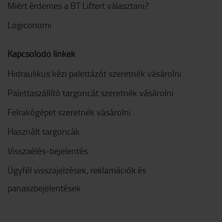
Miért érdemes a BT Liftert választani?
Logiconomi
Kapcsolódó linkek
Hidraulikus kézi palettázót szeretnék vásárolni
Palettaszállító targoncát szeretnék vásárolni
Felrakógépet szeretnék vásárolni
Használt targoncák
Visszaélés-bejelentés
Ügyfél visszajelzések, reklamációk és
panaszbejelentések