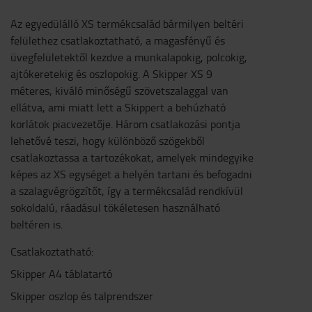
Az egyedülálló XS termékcsalád bármilyen beltéri
felülethez csatlakoztatható, a magasfényű és
üvegfelületektől kezdve a munkalapokig, polcokig,
ajtókeretekig és oszlopokig. A Skipper XS 9
méteres, kiváló minőségű szövetszalaggal van
ellátva, ami miatt lett a Skippert a behúzható
korlátok piacvezetője. Három csatlakozási pontja
lehetővé teszi, hogy különböző szögekből
csatlakoztassa a tartozékokat, amelyek mindegyike
képes az XS egységet a helyén tartani és befogadni
a szalagvégrögzítőt, így a termékcsalád rendkívül
sokoldalú, ráadásul tökéletesen használható
beltéren is.
Csatlakoztatható:
Skipper A4 táblatartó
Skipper oszlop és talprendszer