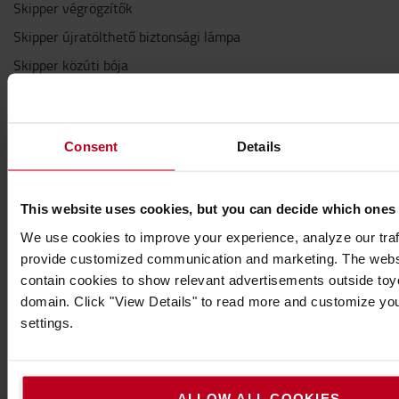
Skipper végrögzítők
Skipper újratölthető biztonsági lámpa
Skipper közúti bója
Skipper tartókonzolok
Skipper bilincses tartó/végrögzítő
Consent
Details
Skipper zsinóros tartó
Skipper palacktartó
Skipper tapadókorongos tartó/végrögzítő
This website uses cookies, but you can decide which ones
We use cookies to improve your experience, analyze our traff
Specifikáció
provide customized communication and marketing. The webs
Tömeg
:
205
g
contain cookies to show relevant advertisements outside toyot
Magasság
:
10,3
cm
domain. Click "View Details" to read more and customize yo
Szélesség
:
23,3
cm
settings.
Hosszúság
:
14
cm
ALLOW ALL COOKIES