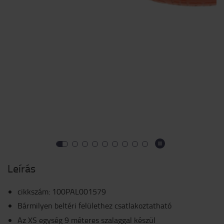
Leírás
cikkszám
:
100PAL001579
Bármilyen beltéri felülethez csatlakoztatható
Az XS egység 9 méteres szalaggal készül