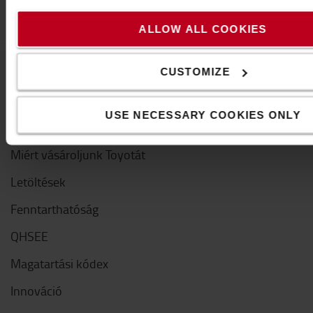
ALLOW ALL COOKIES
CUSTOMIZE
A Toyotáról
USE NECESSARY COOKIES ONLY
Kik vagyunk mi
Miért vásároljunk Toyotát
Letöltések
Fenntarthatóság
QHSEE
Magatartási kódex
Innováció