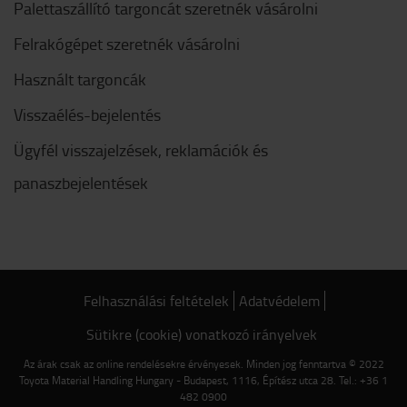
Palettaszállító targoncát szeretnék vásárolni
Felrakógépet szeretnék vásárolni
Használt targoncák
Visszaélés-bejelentés
Ügyfél visszajelzések, reklamációk és
panaszbejelentések
Felhasználási feltételek
Adatvédelem
Sütikre (cookie) vonatkozó irányelvek
Az árak csak az online rendelésekre érvényesek. Minden jog fenntartva © 2022
Toyota Material Handling Hungary - Budapest, 1116, Építész utca 28. Tel.: +36 1
482 0900