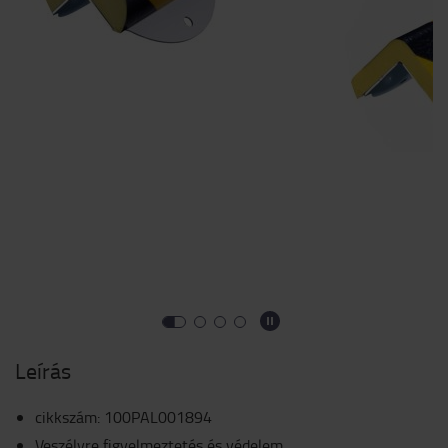
Leírás
cikkszám
:
100PAL001894
Veszélyre figyelmeztetés és védelem