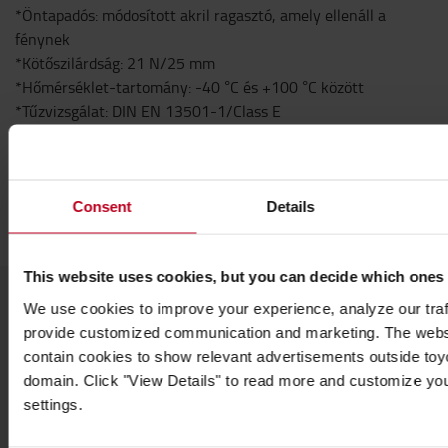
*Öntapadós: módosított akril ragasztó, amely ellenáll a
fénynek
*Kötőszilárdság: 21 N/25 mm
*Hőmérséklet-tartomány: -40 °C és +100 °C között
*Tűzvizsgálat: DIN EN 13501-1/Class E
Specifikáció
Magasság
:
6
cm
Hosszúság
:
1
m
Consent
Details
This website uses cookies, but you can decide which ones
We use cookies to improve your experience, analyze our traff
provide customized communication and marketing. The webs
Vegye fel velünk a kapcsolatot
contain cookies to show relevant advertisements outside toyot
domain. Click "View Details" to read more and customize yo
settings.