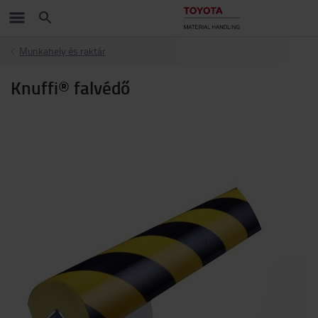
Munkahely és raktár
Knuffi® falvédő