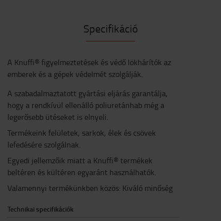
Specifikáció
A Knuffi® figyelmeztetések és védő lökhárítók az
emberek és a gépek védelmét szolgálják.
A szabadalmaztatott gyártási eljárás garantálja,
hogy a rendkívül ellenálló poliuretánhab még a
legerősebb ütéseket is elnyeli.
Termékeink felületek, sarkok, élek és csövek
lefedésére szolgálnak.
Egyedi jellemzőik miatt a Knuffi® termékek
beltéren és kültéren egyaránt használhatók.
Valamennyi termékünkben közös: Kiváló minőség
Technikai specifikációk