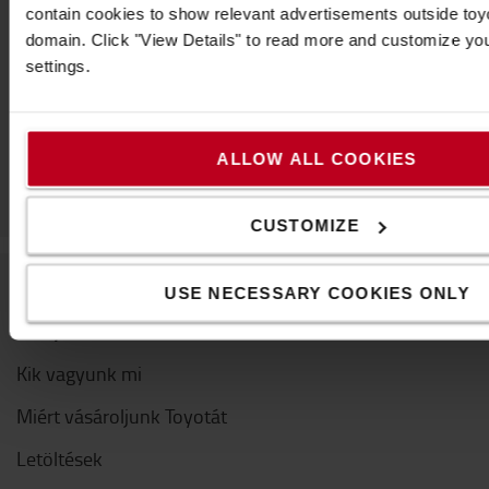
contain cookies to show relevant advertisements outside toyot
domain. Click "View Details" to read more and customize yo
Vegye fel velünk a kapcsolatot
settings.
ALLOW ALL COOKIES
CUSTOMIZE
USE NECESSARY COOKIES ONLY
A Toyotáról
Kik vagyunk mi
Miért vásároljunk Toyotát
Letöltések