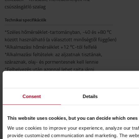
csúszásgátló szalag
Technikai specifikációk
*Széles hőmérséklet-tartományban, -40 és +80 ºC
között használható (a választott minőségtől függően)
*Alkalmazási hőmérséklet +12 ºC-tól felfelé
*Alkalmazási feltételek: az aljzatnak tisztának,
száraznak, olaj- és pormentesnek kell lennie
*Felhelyezés után azonnal lehet rajta járni
*6–8 óra után terhelhető
*Maximális tapadás 72 óra után (hőmérséklettől és
páratartalomtól függően)
Consent
Details
Specifikáció
Hosszúság
:
60
cm
This website uses cookies, but you can decide which ones
We use cookies to improve your experience, analyze our traff
provide customized communication and marketing. The webs