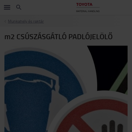
Munkahely és raktár
m2 CSÚSZÁSGÁTLÓ PADLÓJELÖLŐ