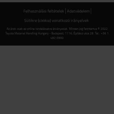
Felhasználási feltételek
Adatvédelem
Sütikre (cookie) vonatkozó irányelvek
Az árak csak az online rendelésekre érvényesek. Minden jog fenntartva © 2022
Toyota Material Handling Hungary - Budapest, 1116, Építész utca 28. Tel.: +36 1
482 0900