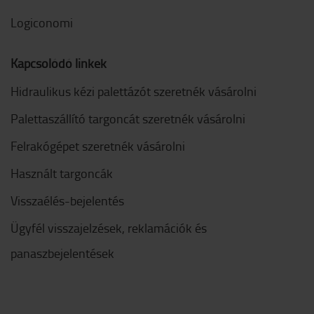
Logiconomi
Kapcsolódó linkek
Hidraulikus kézi palettázót szeretnék vásárolni
Palettaszállító targoncát szeretnék vásárolni
Felrakógépet szeretnék vásárolni
Használt targoncák
Visszaélés-bejelentés
Ügyfél visszajelzések, reklamációk és
panaszbejelentések