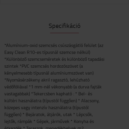
Specifikáció
*Alumínium-oxid szemcsés csúszásgátló felület (az
Easy Clean R10-es típusnál szemcse nélkül)
*Különböző szemcseméretek és különböző tapadási
szintek *PVC szemcsés hordozószövet (a
kényelmesebb típusnál alumíniumszövet van)
*Nyomásérzékeny akril ragasztó, lehúzható
védőfóliával *1 mm-nél vékonyabb (a durva fajták
vastagabbak) *Tekercsben kapható : * Bel- és
kültéri használatra (típustól függően) * Alacsony,
közepes vagy intenzív használatra (típustól
függően) * Bejáratok, átjárók, utak * Lépcsők,
lejtők, rámpák * Gépek, járművek * Konyha és
étkezdék * Teraszok, menedékhelyek m2