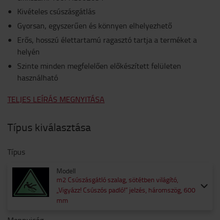
Kivételes csúszásgátlás
Gyorsan, egyszerűen és könnyen elhelyezhető
Erős, hosszú élettartamú ragasztó tartja a terméket a
helyén
Szinte minden megfelelően előkészített felületen
használható
TELJES LEÍRÁS MEGNYITÁSA
Típus kiválasztása
Típus
Modell
m2 Csúszásgátló szalag, sötétben világító,
„Vigyázz! Csúszós padló!” jelzés, háromszög, 600
mm