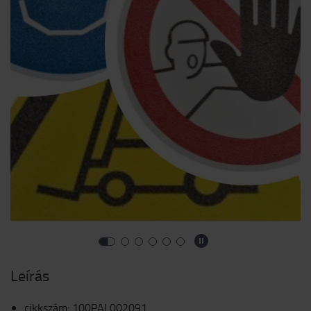
Leírás
cikkszám
:
100PAL002091