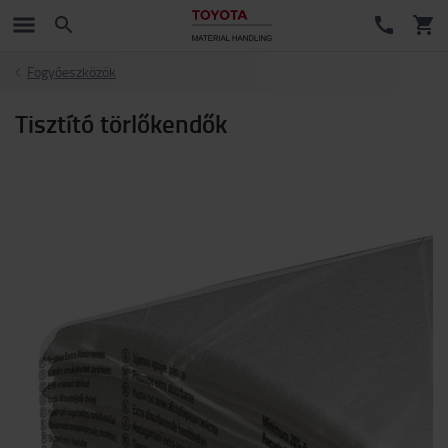
Fogyóeszközök
Tisztító törlőkendők