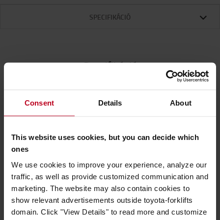
SPECIFIKÁCIÓ
Specifikáció
Erős tisztító törlőkendők ipari szennyeződések
Consent
Details
About
eltávolításához és olaj felszívásához, WypAll® L40
négyszeresen hajtogatott törlőkendők, 56 darabos
csomag
This website uses cookies, but you can decide which
ones
A tisztító törlőkendők nagy teherbírású, négyszeresen
We use cookies to improve your experience, analyze our
hajtogatott törlőkendők ipari tisztításhoz, kiömlött
traffic, as well as provide customized communication and
folyadékok felszívásához és olaj felszívásához. Az 56
marketing. The website may also contain cookies to
darabos kiszerelés gyors hozzáférést és hordozható
show relevant advertisements outside toyota-forklifts
használatot biztosít útközben is.
domain. Click "View Details" to read more and customize
A Double Re-Creped technológiával készült,