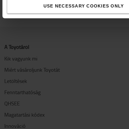
USE NECESSARY COOKIES ONLY
A Toyotáról
Kik vagyunk mi
Miért vásároljunk Toyotát
Letöltések
Fenntarthatóság
QHSEE
Magatartási kódex
Innováció