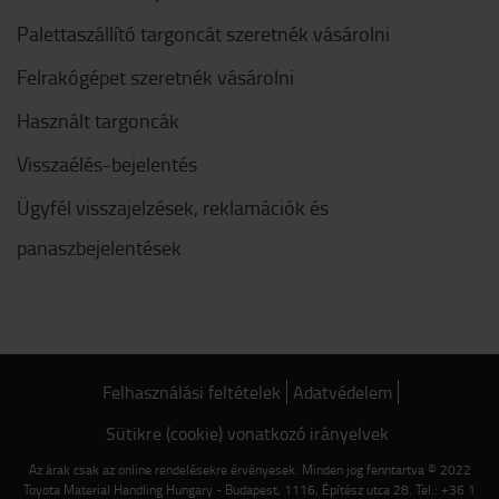
Palettaszállító targoncát szeretnék vásárolni
Felrakógépet szeretnék vásárolni
Használt targoncák
Visszaélés-bejelentés
Ügyfél visszajelzések, reklamációk és
panaszbejelentések
Felhasználási feltételek
Adatvédelem
Sütikre (cookie) vonatkozó irányelvek
Az árak csak az online rendelésekre érvényesek. Minden jog fenntartva © 2022
Toyota Material Handling Hungary - Budapest, 1116, Építész utca 28. Tel.: +36 1