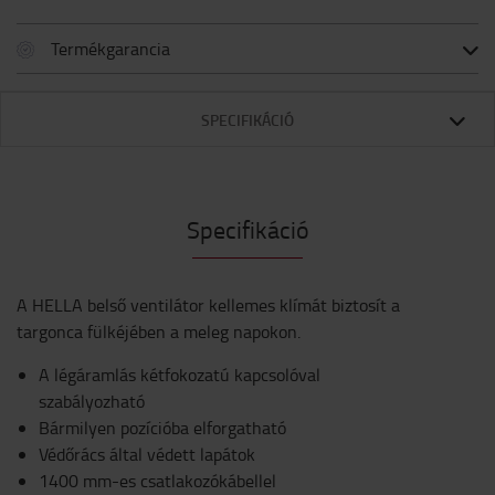
Termékgarancia
SPECIFIKÁCIÓ
Specifikáció
A HELLA belső ventilátor kellemes klímát biztosít a
targonca fülkéjében a meleg napokon.
A légáramlás kétfokozatú kapcsolóval
szabályozható
Bármilyen pozícióba elforgatható
Védőrács által védett lapátok
1400 mm-es csatlakozókábellel