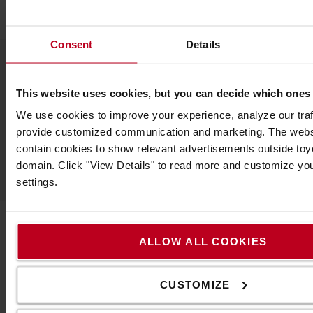
Consent
Details
Népszerű kiegészítők
This website uses cookies, but you can decide which ones
We use cookies to improve your experience, analyze our traff
provide customized communication and marketing. The webs
LÁSD AZ ÖSSZES TARTOZÉKOT
contain cookies to show relevant advertisements outside toyot
domain. Click "View Details" to read more and customize yo
settings.
ALLOW ALL COOKIES
Vegye fel velünk a kapcsolatot
CUSTOMIZE