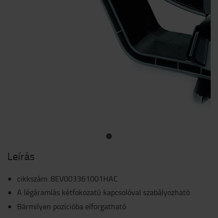
Leírás
cikkszám
:
8EV003361001HAC
A légáramlás kétfokozatú kapcsolóval szabályozható
Bármilyen pozícióba elforgatható