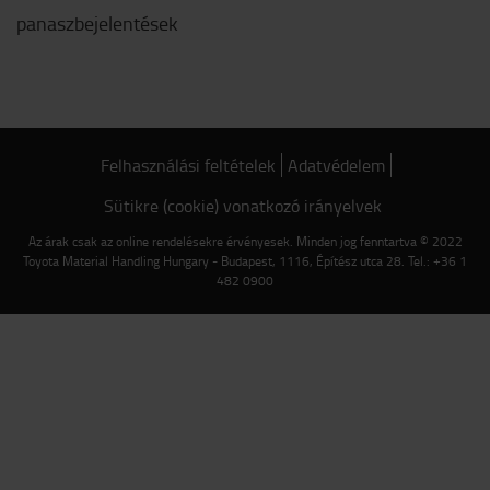
panaszbejelentések
Felhasználási feltételek
Adatvédelem
Sütikre (cookie) vonatkozó irányelvek
Az árak csak az online rendelésekre érvényesek. Minden jog fenntartva © 2022
Toyota Material Handling Hungary - Budapest, 1116, Építész utca 28. Tel.: +36 1
482 0900