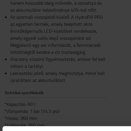
hanem hosszabb ideig működik, a szivattyú és
az akkumulátor teljesítménye 40%-kal nőtt.
Az azonnali visszajelző kijelző: A HydroFill PRO
az egyetlen termék, amely beépített okos
érintőképernyős LCD-kijelzővel rendelkezik,
amely egyedi valós idejű visszajelzést ad.
Megjelenít egy sor információt, a fennmaradó
töltöttségtől kezdve a víz tisztaságáig.
Alacsony vízszint figyelmeztetés, amikor fel kell
tölteni a tartályt.
Leeresztési jelző, amely megmutatja, mikor kell
újratölteni az akkumulátort.
Technikai specifikációk
*Kapacitás: 60 l
*Víznyomás: 1 bar (14,5 psi)
*Hossz: 360 mm
*Szélesség: 360 mm