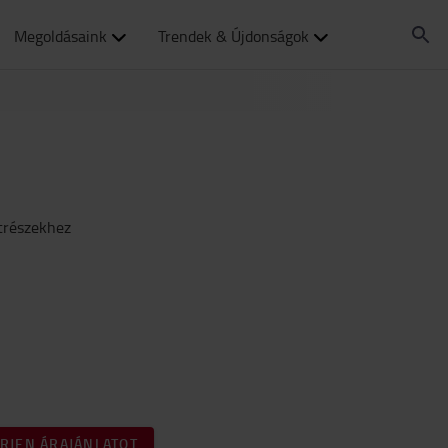
Megoldásaink
Trendek & Újdonságok
trészekhez
ÉRJEN ÁRAJÁNLATOT