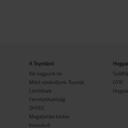
A Toyotáról
Hogyan
Kik vagyunk mi
Szállít
Miért vásároljunk Toyotát
GYIK
Letöltések
Hogyan
Fenntarthatóság
QHSEE
Magatartási kódex
Innováció