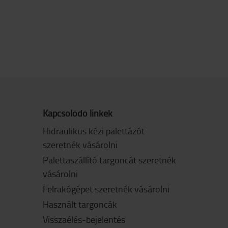
Kapcsolódó linkek
Hidraulikus kézi palettázót
szeretnék vásárolni
Palettaszállító targoncát szeretnék
vásárolni
Felrakógépet szeretnék vásárolni
Használt targoncák
Visszaélés-bejelentés