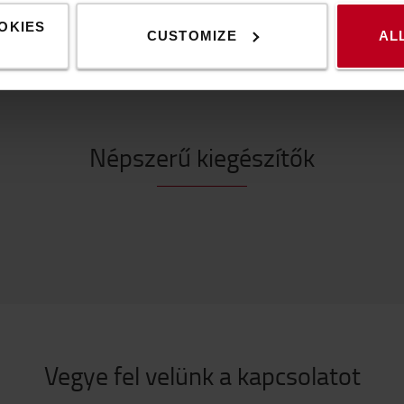
OKIES
CUSTOMIZE
AL
Népszerű kiegészítők
Vegye fel velünk a kapcsolatot