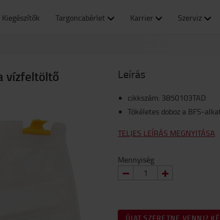
Kiegészítők
Targoncabérlet
Karrier
Szerviz
Leírás
 vízfeltöltő
cikkszám
:
3850103TAD
Tökéletes doboz a BFS-alka
TELJES LEÍRÁS MEGNYITÁSA
Mennyiség
ÚJAT SZERETNE VENNI? K