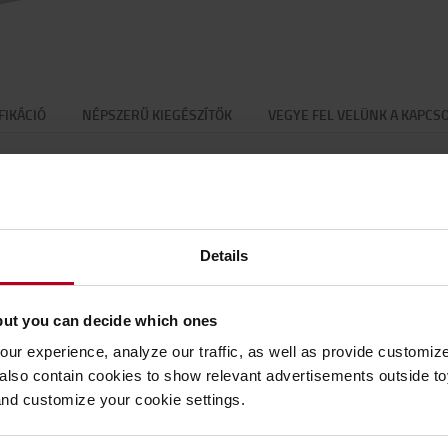
FIKÁCIÓ
NÉPSZERŰ KIEGÉSZÍTŐK
VEGYE FEL VELÜNK A KAPCS
Specifikáció
Details
but you can decide which ones
ur experience, analyze our traffic, as well as provide customi
lso contain cookies to show relevant advertisements outside toy
and customize your cookie settings.