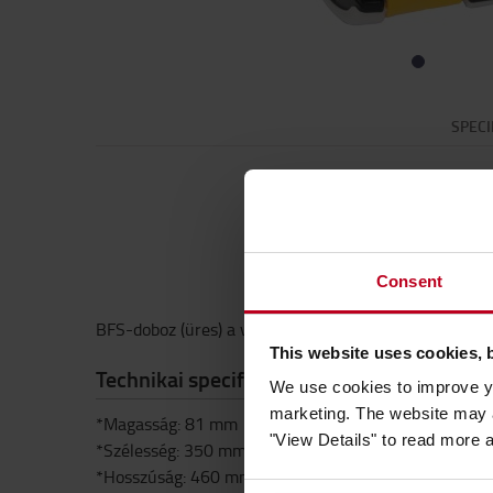
SPECI
Consent
BFS-doboz (üres) a vízfeltöltő alkatrészekhez
This website uses cookies, 
Technikai specifikációk
We use cookies to improve yo
marketing. The website may a
*Magasság: 81 mm
"View Details" to read more 
*Szélesség: 350 mm
*Hosszúság: 460 mm