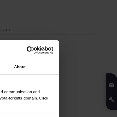
OLATOT
About
zed communication and
ota-forklifts domain. Click