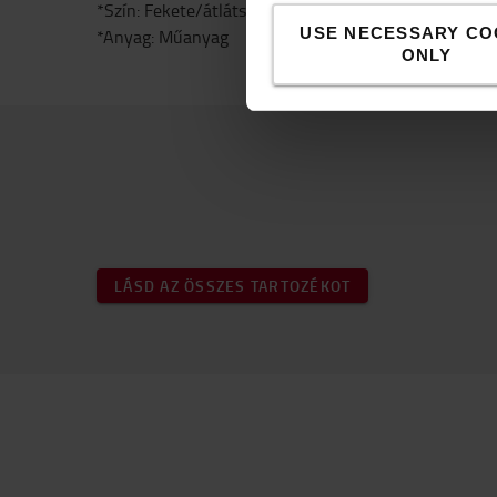
*Szín: Fekete/átlátszó
USE NECESSARY CO
*Anyag: Műanyag
ONLY
LÁSD AZ ÖSSZES TARTOZÉKOT