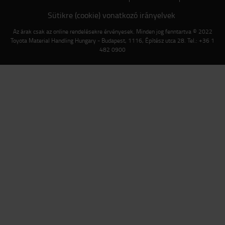
Sütikre (cookie) vonatkozó irányelvek
Az árak csak az online rendelésekre érvényesek. Minden jog fenntartva © 2022
Toyota Material Handling Hungary - Budapest, 1116, Építész utca 28. Tel.: +36 1
482 0900