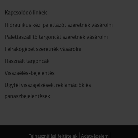
Kapcsolódó linkek
Hidraulikus kézi palettázót szeretnék vásárolni
Palettaszállító targoncát szeretnék vásárolni
Felrakógépet szeretnék vásárolni
Használt targoncák
Visszaélés-bejelentés
Ügyfél visszajelzések, reklamációk és
panaszbejelentések
Felhasználási feltételek
Adatvédelem