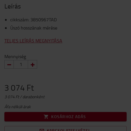
Leírás
cikkszám
:
3850967TAD
Úszó hosszának mérése
TELJES LEÍRÁS MEGNYITÁSA
Mennyiség
3 074 Ft
3 074 Ft / darabonként
Áfa nélküli árak
KOSÁRHOZ ADÁS
KAPCSOLATFELVÉTEL