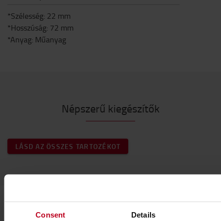
*Szélesség: 22 mm
*Hosszúság: 72 mm
*Anyag: Műanyag
Népszerű kiegészítők
LÁSD AZ ÖSSZES TARTOZÉKOT
Consent
Details