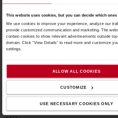
Vegye fel velünk a kapcsolatot
This website uses cookies, but you can decide which ones
We use cookies to improve your experience, analyze our traff
provide customized communication and marketing. The webs
contain cookies to show relevant advertisements outside toyot
domain. Click "View Details" to read more and customize yo
settings.
A Toyotáról
ALLOW ALL COOKIES
Kik vagyunk mi
Miért vásároljunk Toyotát
CUSTOMIZE
Letöltések
USE NECESSARY COOKIES ONLY
Fenntarthatóság