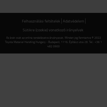
Felhasználási feltételek
Adatvédelem
Sütikre (cookie) vonatkozó irányelvek
Az árak csak az online rendelésekre érvényesek. Minden jog fenntartva © 2022
Toyota Material Handling Hungary - Budapest, 1116, Építész utca 28. Tel.: +36 1
482 0900