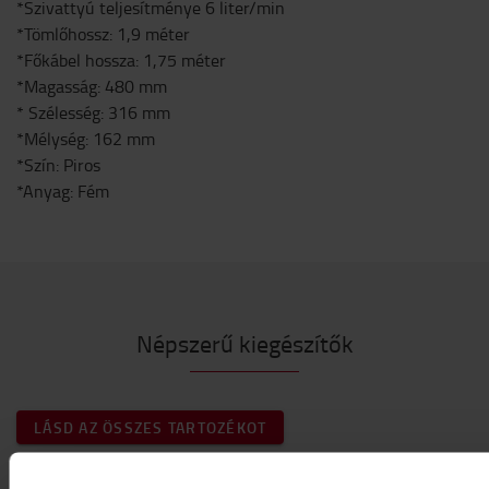
*Szivattyú teljesítménye 6 liter/min
*Tömlőhossz: 1,9 méter
*Főkábel hossza: 1,75 méter
*Magasság: 480 mm
* Szélesség: 316 mm
*Mélység: 162 mm
*Szín: Piros
*Anyag: Fém
Népszerű kiegészítők
LÁSD AZ ÖSSZES TARTOZÉKOT