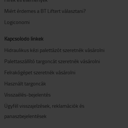
Miért érdemes a BT Liftert választani?
Logiconomi
Kapcsolódó linkek
Hidraulikus kézi palettázót szeretnék vásárolni
Palettaszállító targoncát szeretnék vásárolni
Felrakógépet szeretnék vásárolni
Használt targoncák
Visszaélés-bejelentés
Ügyfél visszajelzések, reklamációk és
panaszbejelentések