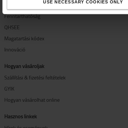
USE NECESSARY COOKIES ONLY
Letöltések
Fenntarthatóság
QHSEE
Magatartási kódex
Innováció
Hogyan vásároljak
Szállítási & fizetési feltételek
GYIK
Hogyan vásárolhat online
Hasznos linkek
Hírek és események